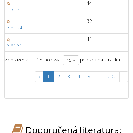
44
3.31.21
32
3.31.24
41
3.31.31
Zobrazena 1. - 15. položka.
položek na stránku
15
‹
1
2
3
4
5
...
202
›
Doporučená literatura: