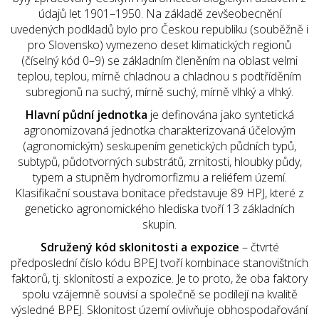
údajů let 1901–1950. Na základě zevšeobecnění
uvedených podkladů bylo pro Českou republiku (souběžně i
pro Slovensko) vymezeno deset klimatických regionů
(číselný kód 0–9) se základním členěním na oblast velmi
teplou, teplou, mírně chladnou a chladnou s podtříděním
subregionů na suchý, mírně suchý, mírně vlhký a vlhký.
Hlavní půdní jednotka
je definována jako syntetická
agronomizovaná jednotka charakterizovaná účelovým
(agronomickým) seskupením genetických půdních typů,
subtypů, půdotvorných substrátů, zrnitosti, hloubky půdy,
typem a stupněm hydromorfizmu a reliéfem území.
Klasifikační soustava bonitace představuje 89 HPJ, které z
geneticko agronomického hlediska tvoří 13 základních
skupin.
Sdružený kód sklonitosti a expozice
– čtvrté
předposlední číslo kódu BPEJ tvoří kombinace stanovištních
faktorů, tj. sklonitosti a expozice. Je to proto, že oba faktory
spolu vzájemně souvisí a společně se podílejí na kvalitě
výsledné BPEJ. Sklonitost území ovlivňuje obhospodařování