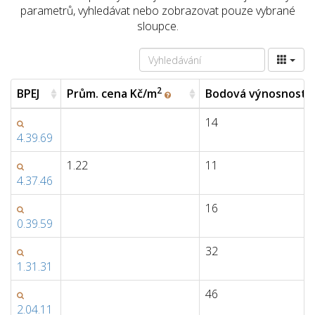
parametrů, vyhledávat nebo zobrazovat pouze vybrané
sloupce.
2
2
BPEJ
Prům. cena Kč/m
Bodová výnosnost
BPEJ
Prům. cena Kč/m
Bodová výnosnost
14
4.39.69
1.22
11
4.37.46
16
0.39.59
32
1.31.31
46
2.04.11