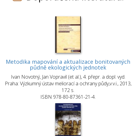
Metodika mapování a aktualizace bonitovaných
půdně ekologických jednotek
Ivan Novotný, Jan Vopravil (et al.), 4. přepr. a dopl. vyd.
Praha: Výzkumný ústav meliorací a ochrany půdy,v.v.i., 2013,
172 s.
ISBN 978-80-87361-21-4.