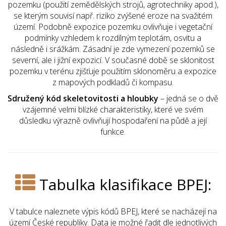
pozemku (použití zemědělských strojů, agrotechniky apod.),
se kterým souvisí např. riziko zvýšené eroze na svažitém
území. Podobně expozice pozemku ovlivňuje i vegetační
podmínky vzhledem k rozdílným teplotám, osvitu a
následně i srážkám. Zásadní je zde vymezení pozemků se
severní, ale i jižní expozicí. V současné době se sklonitost
pozemku v terénu zjišťuje použitím sklonoměru a expozice
z mapových podkladů či kompasu.
Sdružený kód skeletovitosti a hloubky
– jedná se o dvě
vzájemné velmi blízké charakteristiky, které ve svém
důsledku výrazně ovlivňují hospodaření na půdě a její
funkce.
Tabulka klasifikace BPEJ:
V tabulce naleznete výpis kódů BPEJ, které se nacházejí na
území České republiky. Data je možné řadit dle jednotlivých