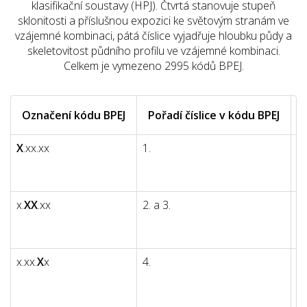
klasifikační soustavy (HPJ). Čtvrtá stanovuje stupeň
sklonitosti a příslušnou expozici ke světovým stranám ve
vzájemné kombinaci, pátá číslice vyjadřuje hloubku půdy a
skeletovitost půdního profilu ve vzájemné kombinaci.
Celkem je vymezeno 2995 kódů BPEJ.
Označení kódu BPEJ
Pořadí číslice v kódu BPEJ
X
.xx.xx
1.
k
kl
r
x.
XX
.xx
2. a 3.
kó
p
je
x.xx.
X
x
4.
s
k
sk