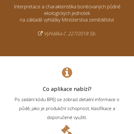
Interpretace a charakteristika bonitovaných půdně
ekologických jednotek
na základě vyhlášky Ministerstva zemědělství.
Vyhláška č. 227/2018 Sb.
Co aplikace nabízí?
Po zadání kódu BPEJ se zobrazí detailní informace o
půdě, jako je produkční schopnost, klasifikace a
doporučené využití.