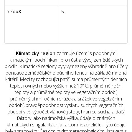
e
x.xx.x
X
5.
s
k
sk
a 
p
Klimatický region
zahrnuje území s podobnými
klimatickými podmínkami pro růst a vývoj zemědělských
plodin. Klimatické regiony byly vymezeny výhradně pro účely
bonitace zemědělského půdního fondu na základě mnoha
kritérií. Mezi ty rozhodující patří: suma průměrných denních
teplot rovných nebo vyšších než 10º C, průměrné roční
teploty a průměrné teploty ve vegetačním období,
průměrný úhrn ročních srážek a srážek ve vegetačním
období, pravděpodobnost výskytu suchých vegetačních
období v %, výpočet vláhové jistoty, hranice sucha a další
faktory jako nadmořská výška, údaje o známých
klimatických singularitách a faktor mezoreliéfu. Tyto údaje
byly zpracovány Českým hydrometeorologickým ústavem z