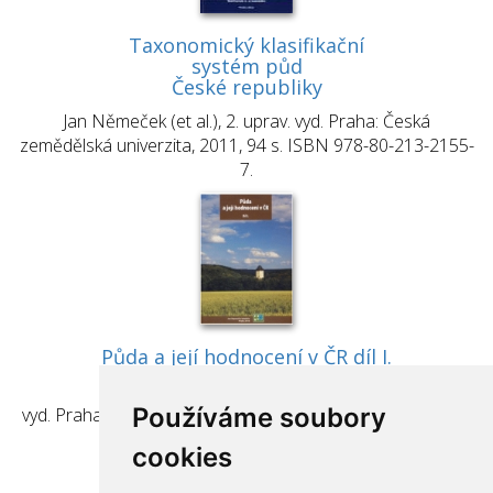
Taxonomický klasifikační
systém půd
České republiky
Jan Němeček (et al.), 2. uprav. vyd. Praha: Česká
zemědělská univerzita, 2011, 94 s. ISBN 978-80-213-2155-
7.
Půda a její hodnocení v ČR díl I.
Jan Vopravil (et al.),
Používáme soubory
vyd. Praha: Výzkumný ústav meliorací a ochrany půdy, v.v.i.,
2011, 156 s. ISBN 978-80-87361-05-4.
cookies