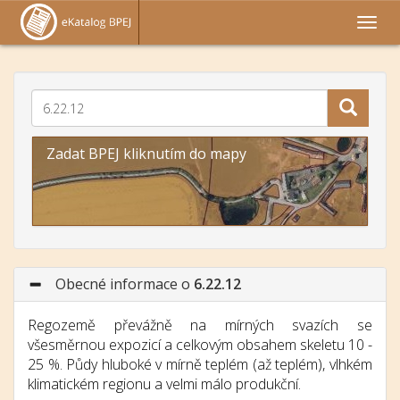
Zadat BPEJ kliknutím do mapy
Obecné informace o
6.22.12
Regozemě převážně na mírných svazích se
všesměrnou expozicí a celkovým obsahem skeletu 10 -
25 %. Půdy hluboké v mírně teplém (až teplém), vlhkém
klimatickém regionu a velmi málo produkční.