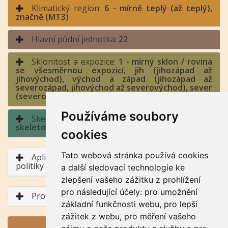
Klimatický region:
6 - mírně teplý (až teplý),
značně (MT3)
Hlavní půdní jednotka:
22
Sklonitost a expozice:
1 - mírný sklon / rovina
se všesměrnou expozicí, jih (jihozápad až
jihovýchod), východ a západ (jihozápad až
severozápad, jihovýchod až severovýchod), sever
(severozápad až severovýchod)
Používáme soubory
Skeletovitost a hloubka půdy:
2 - slabě
skeletovitá / půda hluboká
cookies
Tato webová stránka používá cookies
Aplikace BPEJ v rámci Společné zemědělské
politiky
a další sledovací technologie ke
zlepšení vašeho zážitku z prohlížení
pro následující účely:
pro umožnění
Profil půdního typu
základní funkčnosti webu
,
pro lepší
zážitek z webu
,
pro měření vašeho
GENERUJ PDF