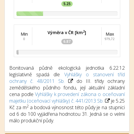
5.25
2
Výměra v ČR [km
]
Min
Max
0
979,72
6.87
Bonitovaná půdně ekologická jednotka 6.22.12
legislativně spadá dle
Vyhlášky o stanovení tříd
ochrany č. 48/2011 Sb.
do III. třídy ochrany
zemědělského půdního fondu, její aktuální základní
cena podle
Vyhlášky k provedení zákona o oceňovaní
majetku (oceňovací vyhlášky) č. 441/2013 Sb.
je 5.25
2
Kč za m
a bodová výnosnost této půdy je na stupnici
od 6 do 100 vyjádřena hodnotou 31. Jedná se o velmi
málo produkční půdy.