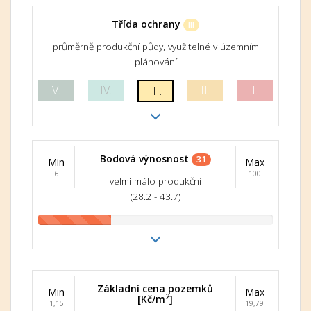
Třída ochrany
III
průměrně produkční půdy, využitelné v územním
plánování
V.
IV.
II.
I.
III.
Bodová výnosnost
31
Min
Max
6
100
velmi málo produkční
(28.2 - 43.7)
Základní cena pozemků
Min
Max
2
[Kč/m
]
1,15
19,79