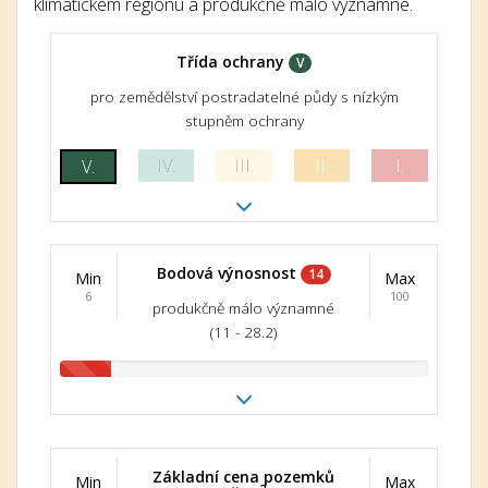
klimatickém regionu a produkčně málo významné.
Třída ochrany
V
pro zemědělství postradatelné půdy s nízkým
stupněm ochrany
IV.
III.
II.
I.
V.
Bodová výnosnost
14
Min
Max
6
100
produkčně málo významné
(11 - 28.2)
Základní cena pozemků
Min
Max