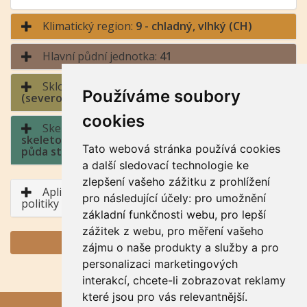
Klimatický region:
9 - chladný, vlhký (CH)
Hlavní půdní jednotka:
41
Sklonitost a expozice:
7 - výrazný sklon / sever
Používáme soubory
(severozápad až severovýchod)
cookies
Skeletovitost a hloubka půdy:
8 - středně
skeletovitá, silně skleletovitá / půda hluboká,
Tato webová stránka používá cookies
půda středně hluboká, půda mělká
a další sledovací technologie ke
zlepšení vašeho zážitku z prohlížení
Aplikace BPEJ v rámci Společné zemědělské
pro následující účely:
pro umožnění
politiky
základní funkčnosti webu
,
pro lepší
zážitek z webu
,
pro měření vašeho
GENERUJ PDF
zájmu o naše produkty a služby a pro
personalizaci marketingových
interakcí
,
chcete-li zobrazovat reklamy
které jsou pro vás relevantnější
.