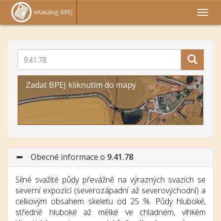
Zadat BPEJ kliknutím do mapy
Obecné informace o
9.41.78
Silné svažité půdy převážně na výrazných svazích se
severní expozicí (severozápadní až severovýchodní) a
celkovým obsahem skeletu od 25 %. Půdy hluboké,
středně hluboké až mělké ve chladném, vlhkém