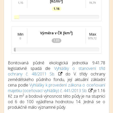
2
[Kč/m
]
1,15
19,79
1.16
2
Výměra v ČR [km
]
Min
Max
0
979,72
1.05
Bonitovaná půdně ekologická jednotka 9.41.78
legislativně spadá dle
Vyhlášky o stanovení tříd
ochrany č. 48/2011 Sb.
do V. třídy ochrany
zemědělského půdního fondu, její aktuální základní
cena podle
Vyhlášky k provedení zákona o oceňovaní
majetku (oceňovací vyhlášky) č. 441/2013 Sb.
je 1.16
2
Kč za m
a bodová výnosnost této půdy je na stupnici
od 6 do 100 vyjádřena hodnotou 14. Jedná se o
produkčně málo významné půdy.