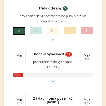
Třída ochrany
V
pro zemědělství postradatelné půdy s nízkým
stupněm ochrany
IV.
III.
II.
I.
V.
Bodová výnosnost
12
Min
Max
6
100
produkčně málo významné
(11 - 28.2)
Základní cena pozemků
Min
Max
2
[Kč/m
]
1,15
19,79