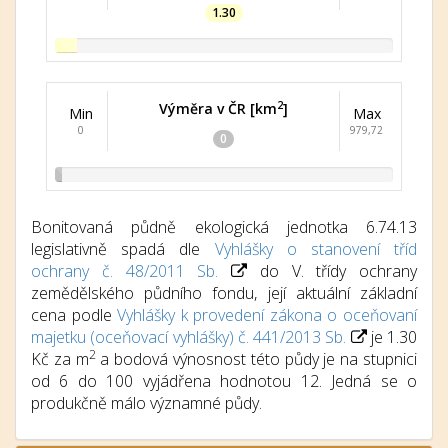
1.30
2
Výměra v ČR [km
]
Min
Max
0
979,72
0
Bonitovaná půdně ekologická jednotka 6.74.13
legislativně spadá dle
Vyhlášky o stanovení tříd
ochrany č. 48/2011 Sb.
do V. třídy ochrany
zemědělského půdního fondu, její aktuální základní
cena podle
Vyhlášky k provedení zákona o oceňovaní
majetku (oceňovací vyhlášky) č. 441/2013 Sb.
je 1.30
2
Kč za m
a bodová výnosnost této půdy je na stupnici
od 6 do 100 vyjádřena hodnotou 12. Jedná se o
produkčně málo významné půdy.