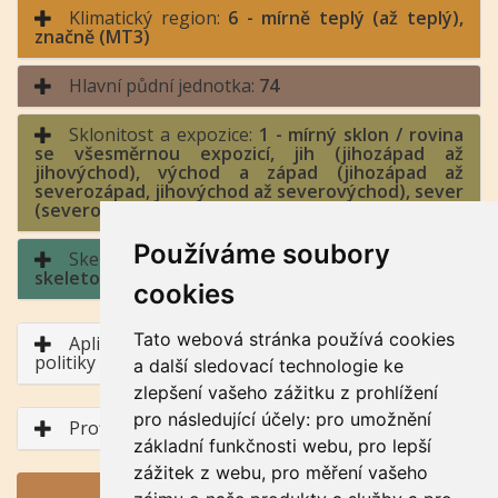
Klimatický region:
6 - mírně teplý (až teplý),
značně (MT3)
Hlavní půdní jednotka:
74
Sklonitost a expozice:
1 - mírný sklon / rovina
se všesměrnou expozicí, jih (jihozápad až
jihovýchod), východ a západ (jihozápad až
severozápad, jihovýchod až severovýchod), sever
(severozápad až severovýchod)
Používáme soubory
Skeletovitost a hloubka půdy:
3 - středně
skeletovitá / půda hluboká
cookies
Tato webová stránka používá cookies
Aplikace BPEJ v rámci Společné zemědělské
politiky
a další sledovací technologie ke
zlepšení vašeho zážitku z prohlížení
pro následující účely:
pro umožnění
Profil půdního typu
základní funkčnosti webu
,
pro lepší
zážitek z webu
,
pro měření vašeho
GENERUJ PDF