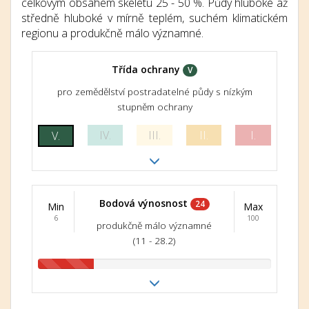
celkovým obsahem skeletu 25 - 50 %. Půdy hluboké až
středně hluboké v mírně teplém, suchém klimatickém
regionu a produkčně málo významné.
Třída ochrany
V
pro zemědělství postradatelné půdy s nízkým
stupněm ochrany
IV.
III.
II.
I.
V.
Bodová výnosnost
24
Min
Max
6
100
produkčně málo významné
(11 - 28.2)