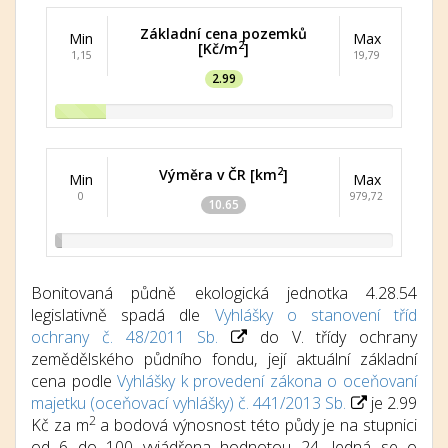
Základní cena pozemků
Min
Max
2
[Kč/m
]
1,15
19,79
2.99
2
Výměra v ČR [km
]
Min
Max
0
979,72
10.65
Bonitovaná půdně ekologická jednotka 4.28.54
legislativně spadá dle
Vyhlášky o stanovení tříd
ochrany č. 48/2011 Sb.
do V. třídy ochrany
zemědělského půdního fondu, její aktuální základní
cena podle
Vyhlášky k provedení zákona o oceňovaní
majetku (oceňovací vyhlášky) č. 441/2013 Sb.
je 2.99
2
Kč za m
a bodová výnosnost této půdy je na stupnici
od 6 do 100 vyjádřena hodnotou 24. Jedná se o