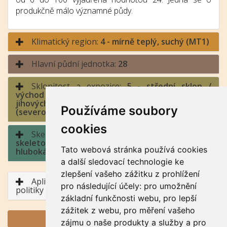
produkčně málo významné půdy.
Klimatický region:
4 - mírně teplý, suchý (MT1)
Hlavní půdní jednotka:
28
Sklonitost a expozice:
5 - střední sklon /
východ a západ (jihozápad až severozápad,
jihovýchod až severovýchod), sever
Používáme soubory
(severozápad až severovýchod)
cookies
Skeletovitost a hloubka půdy:
4 - středně
skeletovitá / půda hluboká, půda středně
Tato webová stránka používá cookies
hluboká
a další sledovací technologie ke
zlepšení vašeho zážitku z prohlížení
Aplikace BPEJ v rámci Společné zemědělské
pro následující účely:
pro umožnění
politiky
základní funkčnosti webu
,
pro lepší
zážitek z webu
,
pro měření vašeho
GENERUJ PDF
zájmu o naše produkty a služby a pro