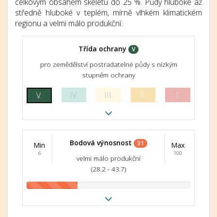
celkovým obsahem skeletu do 25 %. Půdy hluboké až
středně hluboké v teplém, mírně vlhkém klimatickém
regionu a velmi málo produkční.
Třída ochrany
V
pro zemědělství postradatelné půdy s nízkým
stupněm ochrany
IV.
III.
II.
I.
V.
Bodová výnosnost
31
Min
Max
6
100
velmi málo produkční
(28.2 - 43.7)