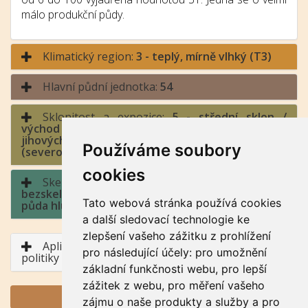
málo produkční půdy.
Klimatický region:
3 - teplý, mírně vlhký (T3)
Hlavní půdní jednotka:
54
Sklonitost a expozice:
5 - střední sklon /
východ a západ (jihozápad až severozápad,
jihovýchod až severovýchod), sever
Používáme soubory
(severozápad až severovýchod)
cookies
Skeletovitost a hloubka půdy:
1 -
bezskeletovitá, s příměsí, slabě skeletovitá /
Tato webová stránka používá cookies
půda hluboká, půda středně hluboká
a další sledovací technologie ke
zlepšení vašeho zážitku z prohlížení
Aplikace BPEJ v rámci Společné zemědělské
pro následující účely:
pro umožnění
politiky
základní funkčnosti webu
,
pro lepší
zážitek z webu
,
pro měření vašeho
GENERUJ PDF
zájmu o naše produkty a služby a pro