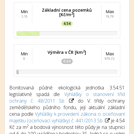
Základní cena pozemků
Min
Max
2
[Kč/m
]
1,15
19,79
4.54
2
Výměra v ČR [km
]
Min
Max
0
979,72
0.04
Bonitovaná půdně ekologická jednotka 3.54.51
legislativně spadá dle
Vyhlášky o stanovení tříd
ochrany č. 48/2011 Sb.
do V. třídy ochrany
zemědělského půdního fondu, její aktuální základní
cena podle
Vyhlášky k provedení zákona o oceňovaní
majetku (oceňovací vyhlášky) č. 441/2013 Sb.
je 4.54
2
Kč za m
a bodová výnosnost této půdy je na stupnici
od 6 do 100 vyjádřena hodnotou 31. Jedná se o velmi