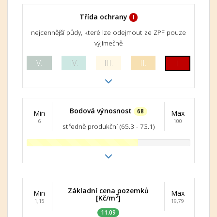
Třída ochrany
I
nejcennější půdy, které lze odejmout ze ZPF pouze
výjimečně
V.
IV.
III.
II.
I.
Bodová výnosnost
68
Min
Max
6
100
středně produkční (65.3 - 73.1)
Základní cena pozemků
Min
Max
2
[Kč/m
]
1,15
19,79
11.09