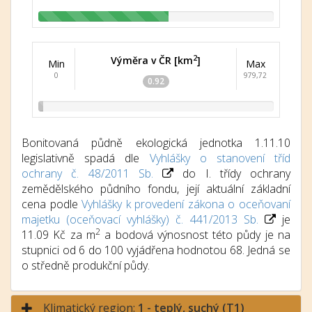
2
Výměra v ČR [km
]
Min
Max
0
979,72
0.92
Bonitovaná půdně ekologická jednotka 1.11.10
legislativně spadá dle
Vyhlášky o stanovení tříd
ochrany č. 48/2011 Sb.
do I. třídy ochrany
zemědělského půdního fondu, její aktuální základní
cena podle
Vyhlášky k provedení zákona o oceňovaní
majetku (oceňovací vyhlášky) č. 441/2013 Sb.
je
2
11.09 Kč za m
a bodová výnosnost této půdy je na
stupnici od 6 do 100 vyjádřena hodnotou 68. Jedná se
o středně produkční půdy.
Klimatický region:
1 - teplý, suchý (T1)