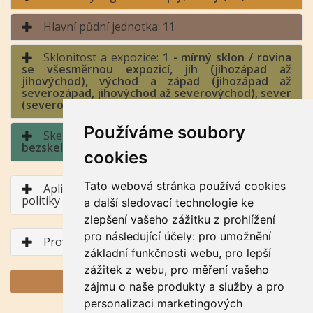
Hlavní půdní jednotka:
11
Sklonitost a expozice:
1 - mírný sklon / rovina
se všesměrnou expozicí, jih (jihozápad až
jihovýchod), východ a západ (jihozápad až
severozápad, jihovýchod až severovýchod), sever
(severozápad až severovýchod)
Používáme soubory
Skeletovitost a hloubka půdy:
0 -
bezskeletovitá, s příměsí / půda hluboká
cookies
Tato webová stránka používá cookies
Aplikace BPEJ v rámci Společné zemědělské
politiky
a další sledovací technologie ke
zlepšení vašeho zážitku z prohlížení
pro následující účely:
pro umožnění
Profil půdního typu
základní funkčnosti webu
,
pro lepší
zážitek z webu
,
pro měření vašeho
GENERUJ PDF
zájmu o naše produkty a služby a pro
personalizaci marketingových