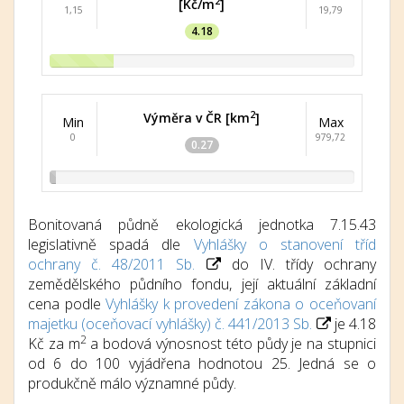
2
[Kč/m
]
1,15
19,79
4.18
2
Výměra v ČR [km
]
Min
Max
0
979,72
0.27
Bonitovaná půdně ekologická jednotka 7.15.43
legislativně spadá dle
Vyhlášky o stanovení tříd
ochrany č. 48/2011 Sb.
do IV. třídy ochrany
zemědělského půdního fondu, její aktuální základní
cena podle
Vyhlášky k provedení zákona o oceňovaní
majetku (oceňovací vyhlášky) č. 441/2013 Sb.
je 4.18
2
Kč za m
a bodová výnosnost této půdy je na stupnici
od 6 do 100 vyjádřena hodnotou 25. Jedná se o
produkčně málo významné půdy.