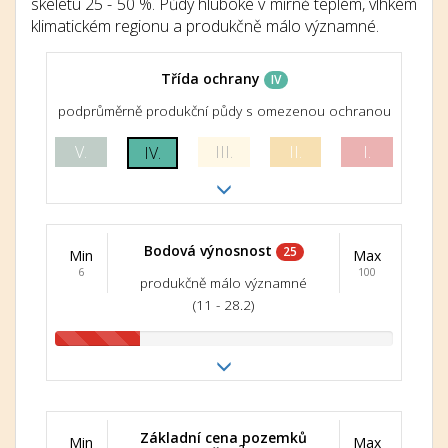
skeletu 25 - 50 %. Půdy hluboké v mírně teplém, vlhkém
klimatickém regionu a produkčně málo významné.
Třída ochrany
IV
podprůměrně produkční půdy s omezenou ochranou
V.
III.
II.
I.
IV.
Bodová výnosnost
25
Min
Max
6
100
produkčně málo významné
(11 - 28.2)
Základní cena pozemků
Min
Max