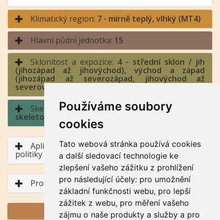
Klimatický region:
7 - mírně teplý, vlhký (MT4)
Hlavní půdní jednotka:
15
Sklonitost a expozice:
4 - střední sklon / jih
(jihozápad až jihovýchod), východ a západ
(jihozápad až severozápad, jihovýchod až
severovýchod)
Používáme soubory
Skeletovitost a hloubka půdy:
3 - středně
skeletovitá / půda hluboká
cookies
Tato webová stránka používá cookies
Aplikace BPEJ v rámci Společné zemědělské
politiky
a další sledovací technologie ke
zlepšení vašeho zážitku z prohlížení
pro následující účely:
pro umožnění
Profil půdního typu
základní funkčnosti webu
,
pro lepší
zážitek z webu
,
pro měření vašeho
GENERUJ PDF
zájmu o naše produkty a služby a pro