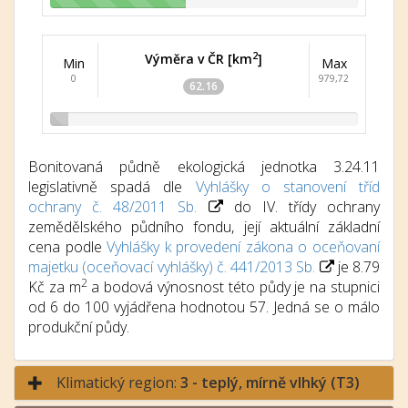
2
Výměra v ČR [km
]
Min
Max
0
979,72
62.16
Bonitovaná půdně ekologická jednotka 3.24.11
legislativně spadá dle
Vyhlášky o stanovení tříd
ochrany č. 48/2011 Sb.
do IV. třídy ochrany
zemědělského půdního fondu, její aktuální základní
cena podle
Vyhlášky k provedení zákona o oceňovaní
majetku (oceňovací vyhlášky) č. 441/2013 Sb.
je 8.79
2
Kč za m
a bodová výnosnost této půdy je na stupnici
od 6 do 100 vyjádřena hodnotou 57. Jedná se o málo
produkční půdy.
Klimatický region:
3 - teplý, mírně vlhký (T3)