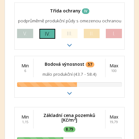
Třída ochrany
IV
podprůměrně produkční půdy s omezenou ochranou
V.
III.
II.
I.
IV.
Bodová výnosnost
57
Min
Max
6
100
málo produkční (43.7 - 58.4)
Základní cena pozemků
Min
Max
2
[Kč/m
]
1,15
19,79
8.79