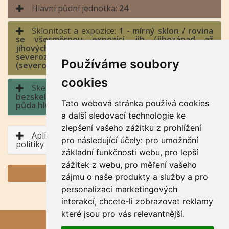
Hlavní půdní jednotka:
24
Sklonitost a expozice:
1 - mírný sklon / rovina
se všesměrnou expozicí, jih (jihozápad až
jihovýchod), východ a západ (jihozápad až
severozápad, jihovýchod až severovýchod), sever
Používáme soubory
(severozápad až severovýchod)
cookies
Skeletovitost a hloubka půdy:
1 -
bezskeletovitá, s příměsí, slabě skeletovitá /
Tato webová stránka používá cookies
půda hluboká, půda středně hluboká
a další sledovací technologie ke
zlepšení vašeho zážitku z prohlížení
Aplikace BPEJ v rámci Společné zemědělské
pro následující účely:
pro umožnění
politiky
základní funkčnosti webu
,
pro lepší
zážitek z webu
,
pro měření vašeho
GENERUJ PDF
zájmu o naše produkty a služby a pro
personalizaci marketingových
interakcí
,
chcete-li zobrazovat reklamy
které jsou pro vás relevantnější
.