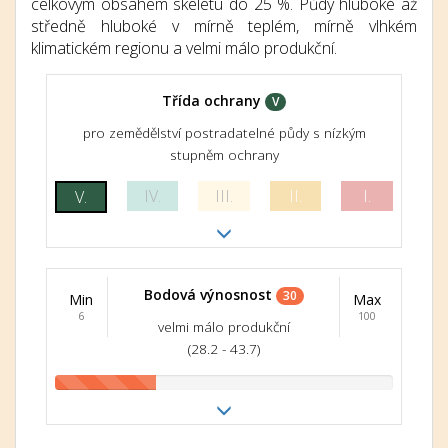
celkovým obsahem skeletu do 25 %. Půdy hluboké až
středně hluboké v mírně teplém, mírně vlhkém
klimatickém regionu a velmi málo produkční.
Třída ochrany
V
pro zemědělství postradatelné půdy s nízkým
stupněm ochrany
IV.
III.
II.
I.
V.
Bodová výnosnost
30
Min
Max
6
100
velmi málo produkční
(28.2 - 43.7)