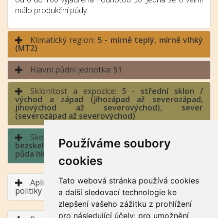
málo produkční půdy.
Klimatický region:
5 - mírně teplý, mírně vlhký
(MT2)
Hlavní půdní jednotka:
51
Sklonitost a expozice:
5 - střední sklon /
východ a západ (jihozápad až severozápad,
jihovýchod až severovýchod), sever
(severozápad až severovýchod)
Skeletovitost a hloubka půdy:
1 -
Používáme soubory
bezskeletovitá, s příměsí, slabě skeletovitá /
půda hluboká, půda středně hluboká
cookies
Tato webová stránka používá cookies
Aplikace BPEJ v rámci Společné zemědělské
politiky
a další sledovací technologie ke
zlepšení vašeho zážitku z prohlížení
pro následující účely:
pro umožnění