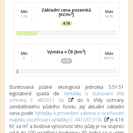
Základní cena pozemků
Min
Max
2
[Kč/m
]
1,15
19,79
4.16
2
Výměra v ČR [km
]
Min
Max
0
979,72
0.09
Bonitovaná půdně ekologická jednotka 5.51.51
legislativně spadá dle
Vyhlášky o stanovení tříd
ochrany č. 48/2011 Sb.
do V. třídy ochrany
zemědělského půdního fondu, její aktuální základní
cena podle
Vyhlášky k provedení zákona o oceňovaní
majetku (oceňovací vyhlášky) č. 441/2013 Sb.
je 4.16
2
Kč za m
a bodová výnosnost této půdy je na stupnici
od 6 do 100 vyjádřena hodnotou 30. Jedná se o velmi