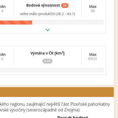
Bodová výnosnost
36
Min
Max
6
100
velmi málo produkční (28.2 - 43.7)
2
Výměra v ČR [km
]
Min
Max
0
979,72
0.29
ho regionu, zaujímající největší část Plzeňské pahorkatiny
avské vysočiny (severozápadně od Znojma).
Rozsah hodnot