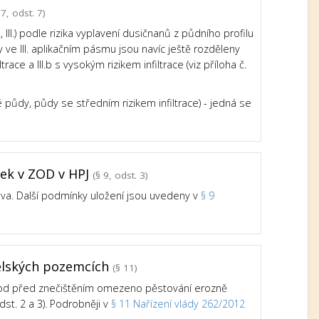
7, odst. 7)
III.) podle rizika vyplavení dusičnanů z půdního profilu
e III. aplikačním pásmu jsou navíc ještě rozděleny
trace a III.b s vysokým rizikem infiltrace (viz příloha č.
né půdy, půdy se středním rizikem infiltrace) - jedná se
tek v ZOD v HPJ
(§ 9, odst. 3)
iva. Další podmínky uložení jsou uvedeny v
§ 9
ělských pozemcích
(§ 11)
vod před znečištěním omezeno pěstování erozně
st. 2 a 3). Podrobněji v
§ 11 Nařízení vlády 262/2012