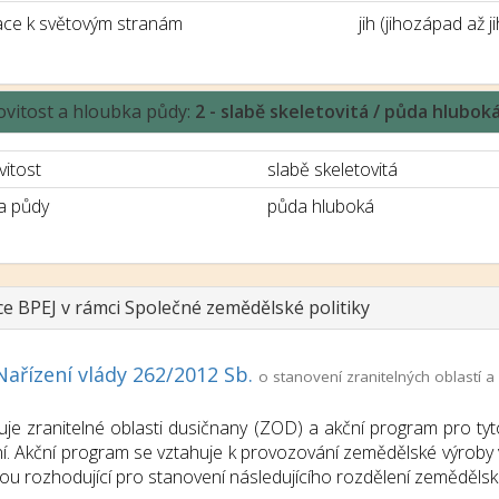
ace k světovým stranám
jih (jihozápad až 
ovitost a hloubka půdy:
2 - slabě skeletovitá / půda hlubok
vitost
slabě skeletovitá
a půdy
půda hluboká
ce BPEJ v rámci Společné zemědělské politiky
Nařízení vlády 262/2012 Sb.
o stanovení zranitelných oblastí
uje zranitelné oblasti dusičnany (ZOD) a akční program pro tyt
í. Akční program se vztahuje k provozování zemědělské výroby v
sou rozhodující pro stanovení následujícího rozdělení zemědělsk