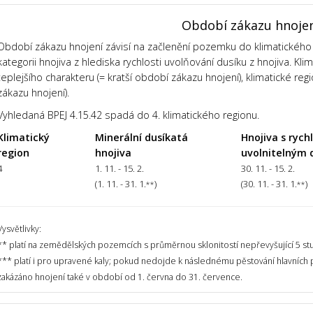
Období zákazu hnoje
Období zákazu hnojení závisí na začlenění pozemku do klimatického 
kategorii hnojiva z hlediska rychlosti uvolňování dusíku z hnojiva. Kl
teplejšího charakteru (= kratší období zákazu hnojení), klimatické regi
zákazu hnojení).
Vyhledaná BPEJ 4.15.42 spadá do 4. klimatického regionu.
Klimatický
Minerální dusíkatá
Hnojiva s rych
region
hnojiva
uvolnitelným 
4
1. 11. - 15. 2.
30. 11. - 15. 2.
(1. 11. - 31. 1.
)
(30. 11. - 31. 1.
)
**
**
Vysvětlivky:
** platí na zemědělských pozemcích s průměrnou sklonitostí nepřevyšující 5 st
*** platí i pro upravené kaly; pokud nedojde k následnému pěstování hlavních
zakázáno hnojení také v období od 1. června do 31. července.