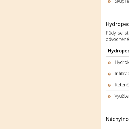
Skupina
Hydroped
Půdy se stř
odvodněné, h
Hydroped
Hydrolo
Infiltr
Retenčn
Využite
Náchylno