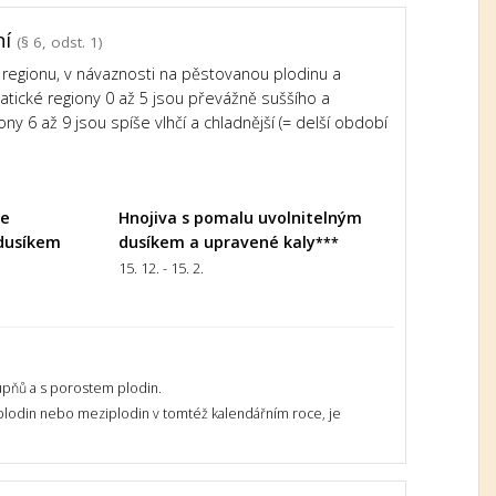
ní
(§ 6, odst. 1)
regionu, v návaznosti na pěstovanou plodinu a
imatické regiony 0 až 5 jsou převážně suššího a
ony 6 až 9 jsou spíše vlhčí a chladnější (= delší období
le
Hnojiva s pomalu uvolnitelným
dusíkem
dusíkem a upravené kaly
***
15. 12. - 15. 2.
upňů a s porostem plodin.
 plodin nebo meziplodin v tomtéž kalendářním roce, je