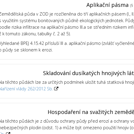
Aplikační pásma
(§ 
Zemědělská půda v ZOD je rozčleněna do tří aplikačních pásem (I., II., 
s využitím systému bonitovaných půdně ekologických jednotek. Půdy v
podle rizika infiltrace na aplikační pásmo III.a se středním rizikem infil
2 k tomuto zákonu, tabulky č. 2 až 5).
Vyhledané BPEJ 4.15.42 přísluší III a. aplikační pásmo (zvlášť vyčleně
o půdy se sklonem k erozi.
Skladování dusíkatých hnojivých lá
Na těchto půdách lze za určitých podmínek uložit tuhá statková hnoj
Nařízení vlády 262/2012 Sb.
Hospodaření na svažitých zeměd
Na těchto půdách je z důvodu ochrany půdy před erozí a ochrany 
nebezpečných plodin (odst. 1) a může být omezeno použití hnojiv (od