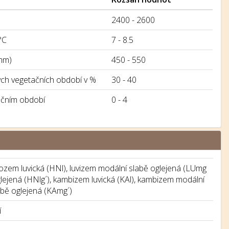
2400 - 2600
°C
7 - 8.5
mm)
450 - 550
h vegetačních období v %
30 - 40
ačním období
0 - 4
ozem luvická (HNl), luvizem modální slabě oglejená (LUmg
glejená (HNlg´), kambizem luvická (KAl), kambizem modální
bě oglejená (KAmg´)
í