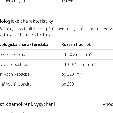
 půdních typů
luvizemě
ologické charakteristiky
ední rychlostí infiltrace i při úplném nasycení, zahrnující p
linitopísčité až jílovitohlinité.
ologická charakteristika
Rozsah hodnot
-1
gická skupina
0.1 - 0.2 mm.min
-1
ace a propustnost
0.10 - 0.15 mm.min
-2
í vodní kapacita
od 320 l.m
-2
lná vodní kapacita
od 200 l.m
st k zamokření, vysychání
Vhod