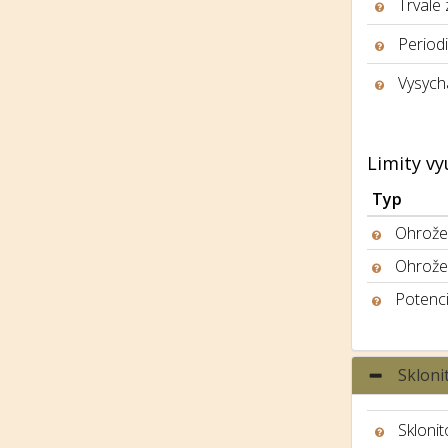
Trvale
Period
Vysych
Limity vy
Typ
Ohrožen
Ohrože
Potenci
Skloni
Sklonit