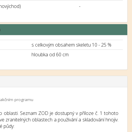
jihovýchod)
-
á
s celkovým obsahem skeletu 10 - 25 %
hloubka od 60 cm
 a akčním programu
o oblasti. Seznam ZOD je dostupný v příloze č. 1 tohoto
e zranitelných oblastech a používání a skladování hnojiv.
é půdy: