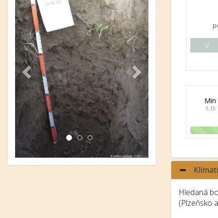
p
V.
Min
1,15
Klimat
Hledaná bon
(Plzeňsko 