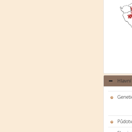
Hlavní
Genetic
Půdotv