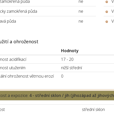
 zamokřená půda
ne
V
icky zamokřená půda
ne
V
avá půda
ne
V
užití a ohroženost
Hodnoty
ost acidifikací
17 - 20
nost utužením
nižší střední
ální ohroženost větrnou erozí
0
tost a expozice:
4 - střední sklon / jih (jihozápad až jihovýc
ost
střední sklon