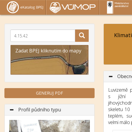
Klimat
Zadat BPEJ kliknutím do mapy
Obecn
Luvizemě p
GENERUJ PDF
s jižní 
jihových
skeletu 10
Profil půdního typu
teplém, s
Předchozí
Další
velmi málo 