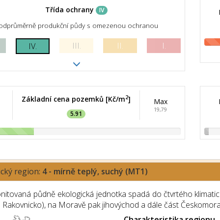
Třída ochrany
IV
odprůměrně produkční půdy s omezenou ochranou
III.
II.
I.
IV.
2
Základní cena pozemků [Kč/m
]
Max
19,79
5.91
ický region:
4 - mírně teplý, suchý (MT1)
itovaná půdně ekologická jednotka spadá do čtvrtého klimatické
a Rakovnicko), na Moravě pak jihovýchod a dále část Českomor
Charakteristika regionu