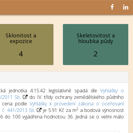
Sklonitost a
Skeletovitost a
expozice
hloubka půdy
4
2
ká jednotka 4.15.42 legislativně spadá dle
Vyhlášky o
8/2011 Sb.
do IV. třídy ochrany zemědělského půdního
dní cena podle
Vyhlášky k provedení zákona o oceňovaní
2
) č. 441/2013 Sb.
je 5.91 Kč za m
a bodová výnosnost
d 6 do 100 vyjádřena hodnotou 36. Jedná se o velmi málo