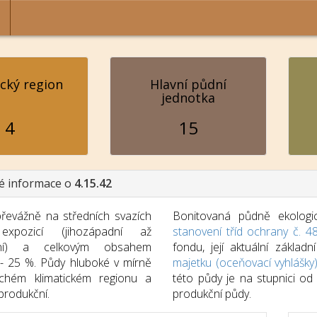
ický region
Hlavní půdní
jednotka
4
15
é informace o
4.15.42
řevážně na středních svazích
Bonitovaná půdně ekologic
expozicí (jihozápadní až
stanovení tříd ochrany č. 4
odní) a celkovým obsahem
fondu, její aktuální zákla
 - 25 %. Půdy hluboké v mírně
majetku (oceňovací vyhlášky
uchém klimatickém regionu a
této půdy je na stupnici o
produkční.
produkční půdy.