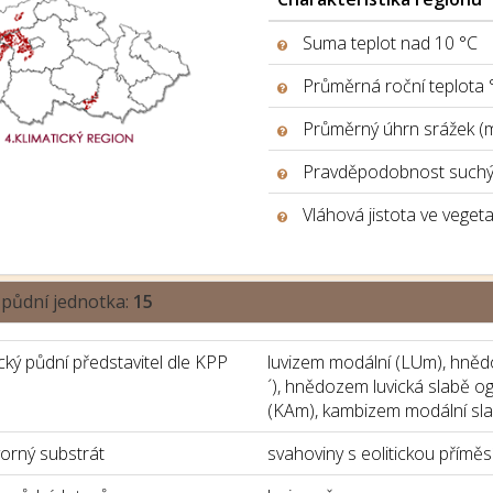
Suma teplot nad 10 °C
Průměrná roční teplota 
Průměrný úhrn srážek (
Pravděpodobnost suchýc
Vláhová jistota ve veget
 půdní jednotka:
15
ký půdní představitel dle KPP
luvizem modální (LUm), hněd
´), hnědozem luvická slabě o
(KAm), kambizem modální sla
orný substrát
svahoviny s eolitickou příměs