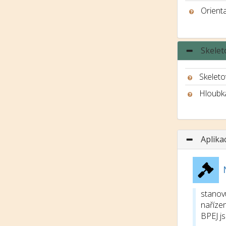
Orient
Skelet
Skeleto
Hloubk
Aplika
stanov
nařízen
BPEJ j