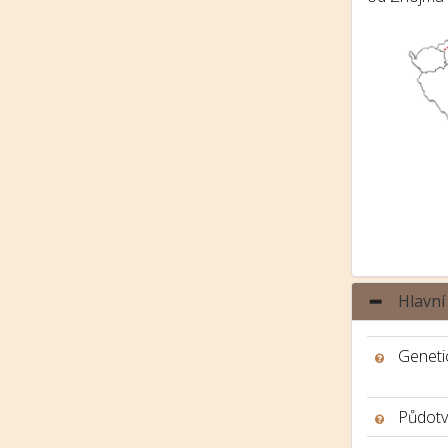
Hlavní
Genetic
Půdotv