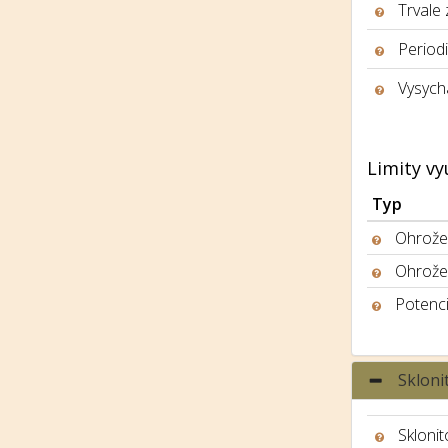
Trvale
Period
Vysych
Limity vy
Typ
Ohrožen
Ohrože
Potenci
Skloni
Sklonit