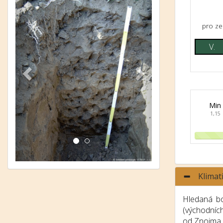
pro ze
V.
Min
1,15
Klimat
Hledaná bo
(východníc
od Znojma p