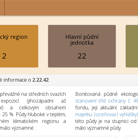
ický region
Hlavní půdní
jednotka
2
22
é informace o
2.22.42
řevážně na středních svazích
Bonitovaná půdně ekologic
expozicí (jihozápadní až
stanovení tříd ochrany č. 4
odní) a celkovým obsahem
fondu, její aktuální zákla
- 25 %. Půdy hluboké v teplém,
majetku (oceňovací vyhlášky
hém klimatickém regionu a
této půdy je na stupnici o
málo významné.
málo významné půdy.