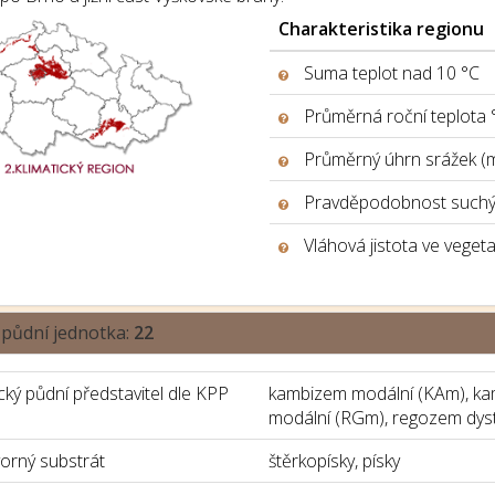
Charakteristika regionu
Suma teplot nad 10 °C
Průměrná roční teplota 
Průměrný úhrn srážek (
Pravděpodobnost suchýc
Vláhová jistota ve veget
 půdní jednotka:
22
ký půdní představitel dle KPP
kambizem modální (KAm), kam
modální (RGm), regozem dyst
orný substrát
štěrkopísky, písky