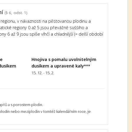
ní
(§ 6, odst. 1)
regionu, v návaznosti na pěstovanou plodinu a
imatické regiony 0 až 5 jsou převážně suššího a
ony 6 až 9 jsou spíše vlhčí a chladnější (= delší období
le
Hnojiva s pomalu uvolnitelným
dusíkem
dusíkem a upravené kaly
***
15. 12. - 15. 2.
upňů a s porostem plodin.
 plodin nebo meziplodin v tomtéž kalendářním roce, je