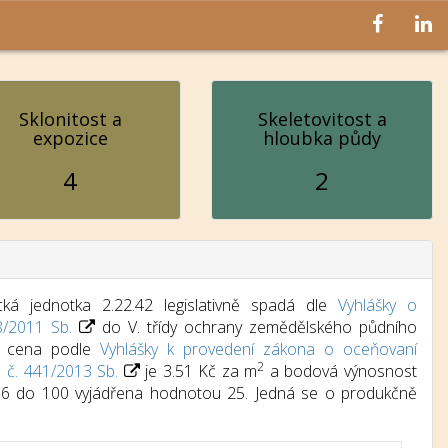
Sklonitost a
Skeletovitost a
expozice
hloubka půdy
4
2
ká jednotka 2.22.42 legislativně spadá dle
Vyhlášky o
8/2011 Sb.
do V. třídy ochrany zemědělského půdního
dní cena podle
Vyhlášky k provedení zákona o oceňovaní
2
) č. 441/2013 Sb.
je 3.51 Kč za m
a bodová výnosnost
d 6 do 100 vyjádřena hodnotou 25. Jedná se o produkčně