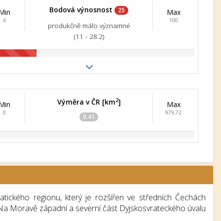
Bodová výnosnost
25
Min
Max
6
100
produkčně málo významné
(11 - 28.2)
2
Výměra v ČR [km
]
Min
Max
0
979,72
0.41
ického regionu, který je rozšířen ve středních Čechách
Na Moravě západní a severní část Dyjskosvrateckého úvalu