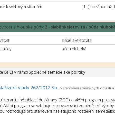
ace k světovým stranám
jih (jihozápad až 
ovitost a hloubka půdy:
2 - slabě skeletovitá / půda hlubok
vitost
slabě skeletovitá
a půdy
půda hluboká
ce BPEJ v rámci Společné zemědělské politiky
Nařízení vlády 262/2012 Sb.
o stanovení zranitelných oblastí
uje zranitelné oblasti dusičnany (ZOD) a akční program pro tyt
í. Akční program se vztahuje k provozování zemědělské výroby v
sou rozhodující pro stanovení následujícího rozdělení zemědělsk