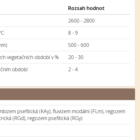
Rozsah hodnot
2600 - 2800
°C
8 - 9
mm)
500 - 600
h vegetačních období v %
20 - 30
ačním období
2 - 4
bizem psefitická (KAy), fluvizem modální (FLm), regozem
rická (RGd), regozem psefitická (RGy)