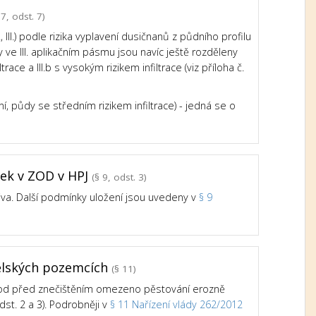
7, odst. 7)
III.) podle rizika vyplavení dusičnanů z půdního profilu
e III. aplikačním pásmu jsou navíc ještě rozděleny
trace a III.b s vysokým rizikem infiltrace (viz příloha č.
ní, půdy se středním rizikem infiltrace) - jedná se o
tek v ZOD v HPJ
(§ 9, odst. 3)
iva. Další podmínky uložení jsou uvedeny v
§ 9
ělských pozemcích
(§ 11)
vod před znečištěním omezeno pěstování erozně
st. 2 a 3). Podrobněji v
§ 11 Nařízení vlády 262/2012