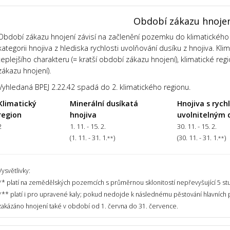
Období zákazu hnoje
Období zákazu hnojení závisí na začlenění pozemku do klimatického 
kategorii hnojiva z hlediska rychlosti uvolňování dusíku z hnojiva. Kl
teplejšího charakteru (= kratší období zákazu hnojení), klimatické regi
zákazu hnojení).
Vyhledaná BPEJ 2.22.42 spadá do 2. klimatického regionu.
Klimatický
Minerální dusíkatá
Hnojiva s rych
region
hnojiva
uvolnitelným 
2
1. 11. - 15. 2.
30. 11. - 15. 2.
(1. 11. - 31. 1.
)
(30. 11. - 31. 1.
)
**
**
Vysvětlivky:
** platí na zemědělských pozemcích s průměrnou sklonitostí nepřevyšující 5 st
*** platí i pro upravené kaly; pokud nedojde k následnému pěstování hlavních
zakázáno hnojení také v období od 1. června do 31. července.