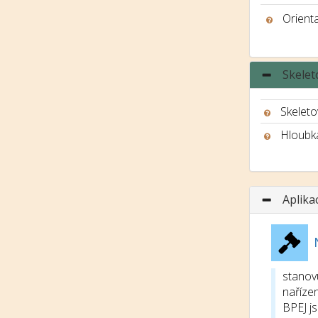
Orient
Skelet
Skeleto
Hloubk
Aplika
stanov
nařízen
BPEJ j