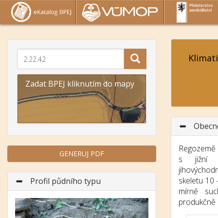
Klimat
Zadat BPEJ kliknutím do mapy
Obecn
Regozemě p
GENERUJ PDF
s jižní 
jihových
skeletu 10 
Profil půdního typu
mírně suc
Předchozí
Další
produkčně 