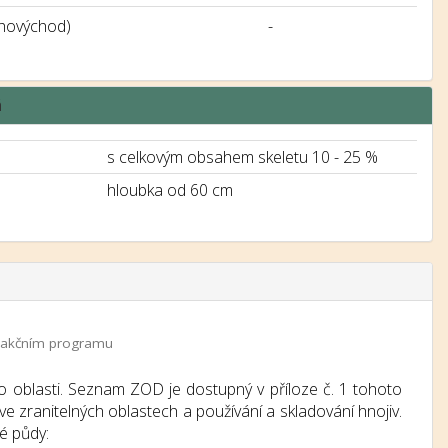
jihovýchod)
-
á
s celkovým obsahem skeletu 10 - 25 %
hloubka od 60 cm
 a akčním programu
o oblasti. Seznam ZOD je dostupný v příloze č. 1 tohoto
e zranitelných oblastech a používání a skladování hnojiv.
é půdy: