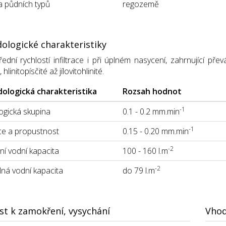
 půdních typů
regozemě
ologické charakteristiky
ední rychlostí infiltrace i při úplném nasycení, zahrnující p
linitopísčité až jílovitohlinité.
ologická charakteristika
Rozsah hodnot
-1
gická skupina
0.1 - 0.2 mm.min
-1
ace a propustnost
0.15 - 0.20 mm.min
-2
í vodní kapacita
100 - 160 l.m
-2
lná vodní kapacita
do 79 l.m
st k zamokření, vysychání
Vhod