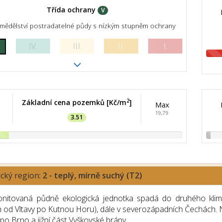
Třída ochrany
V
mědělství postradatelné půdy s nízkým stupněm ochrany
IV.
III.
II.
I.
2
Základní cena pozemků [Kč/m
]
Max
19,79
3.51
ický region:
2 - teplý, mírně suchý (T2)
nitovaná půdně ekologická jednotka spadá do druhého klimat
h od Vltavy po Kutnou Horu), dále v severozápadních Čechách. 
o Brno a jižní část Vyškovské brány.