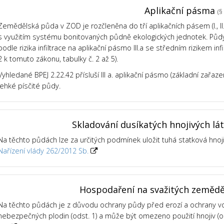
Aplikační pásma
(§ 
Zemědělská půda v ZOD je rozčleněna do tří aplikačních pásem (I., II., 
s využitím systému bonitovaných půdně ekologických jednotek. Půdy v
podle rizika infiltrace na aplikační pásmo III.a se středním rizikem infil
2 k tomuto zákonu, tabulky č. 2 až 5).
Vyhledané BPEJ 2.22.42 přísluší III a. aplikační pásmo (základní zařaze
lehké písčité půdy.
Skladování dusíkatých hnojivých lá
Na těchto půdách lze za určitých podmínek uložit tuhá statková hnoj
Nařízení vlády 262/2012 Sb.
Hospodaření na svažitých zeměd
Na těchto půdách je z důvodu ochrany půdy před erozí a ochrany 
nebezpečných plodin (odst. 1) a může být omezeno použití hnojiv (od