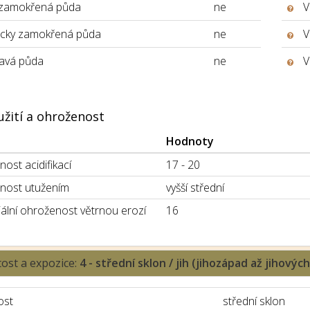
 zamokřená půda
ne
V
icky zamokřená půda
ne
V
avá půda
ne
V
užití a ohroženost
Hodnoty
ost acidifikací
17 - 20
nost utužením
vyšší střední
ální ohroženost větrnou erozí
16
tost a expozice:
4 - střední sklon / jih (jihozápad až jihovýc
ost
střední sklon