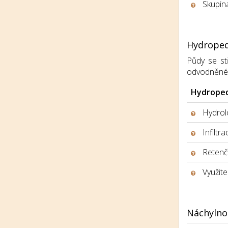
Skupina
Hydroped
Půdy se stř
odvodněné, h
Hydroped
Hydrolo
Infiltr
Retenčn
Využite
Náchylno