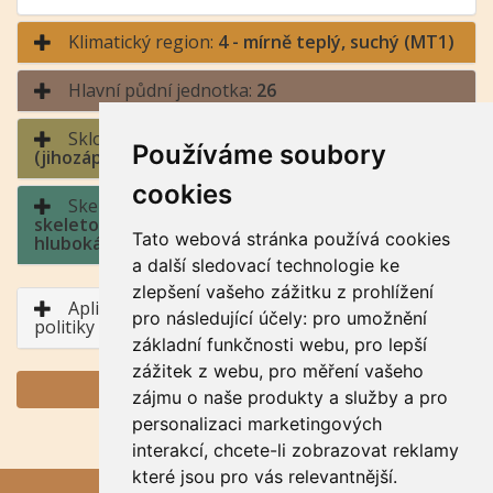
Klimatický region:
4 - mírně teplý, suchý (MT1)
Hlavní půdní jednotka:
26
Sklonitost a expozice:
4 - střední sklon / jih
Používáme soubory
(jihozápad až jihovýchod)
cookies
Skeletovitost a hloubka půdy:
4 - středně
skeletovitá / půda hluboká, půda středně
Tato webová stránka používá cookies
hluboká
a další sledovací technologie ke
zlepšení vašeho zážitku z prohlížení
Aplikace BPEJ v rámci Společné zemědělské
pro následující účely:
pro umožnění
politiky
základní funkčnosti webu
,
pro lepší
zážitek z webu
,
pro měření vašeho
GENERUJ PDF
zájmu o naše produkty a služby a pro
personalizaci marketingových
interakcí
,
chcete-li zobrazovat reklamy
které jsou pro vás relevantnější
.