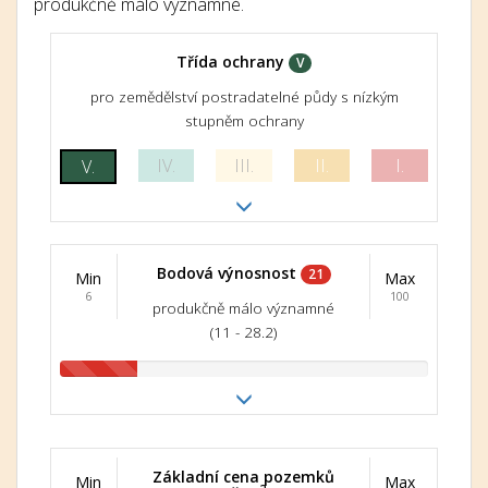
produkčně málo významné.
Třída ochrany
V
pro zemědělství postradatelné půdy s nízkým
stupněm ochrany
IV.
III.
II.
I.
V.
Bodová výnosnost
21
Min
Max
6
100
produkčně málo významné
(11 - 28.2)
Základní cena pozemků
Min
Max