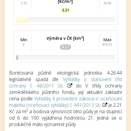
2
[Kč/m
]
1,15
19,79
2.21
2
Výměra v ČR [km
]
Min
Max
0
979,72
8.27
Bonitovaná půdně ekologická jednotka 4.26.44
legislativně spadá dle
Vyhlášky o stanovení tříd
ochrany č. 48/2011 Sb.
do V. třídy ochrany
zemědělského půdního fondu, její aktuální základní
cena podle
Vyhlášky k provedení zákona o oceňovaní
majetku (oceňovací vyhlášky) č. 441/2013 Sb.
je 2.21
2
Kč za m
a bodová výnosnost této půdy je na stupnici
od 6 do 100 vyjádřena hodnotou 21. Jedná se o
produkčně málo významné půdy.