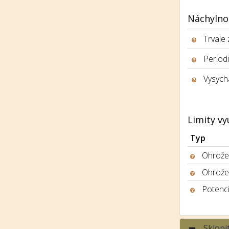
Náchylno
Trvale
Period
Vysych
Limity vy
Typ
Ohrožen
Ohrože
Potenci
Skloni