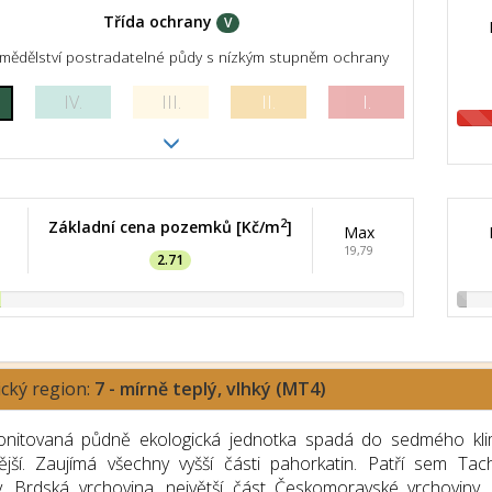
Třída ochrany
V
mědělství postradatelné půdy s nízkým stupněm ochrany
IV.
III.
II.
I.
2
Základní cena pozemků [Kč/m
]
Max
19,79
2.71
ický region:
7 - mírně teplý, vlhký (MT4)
nitovaná půdně ekologická jednotka spadá do sedmého klimat
nější. Zaujímá všechny vyšší části pahorkatin. Patří sem T
y, Brdská vrchovina, největší část Českomoravské vrchoviny, 