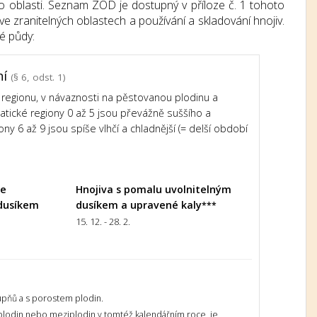
o oblasti. Seznam ZOD je dostupný v příloze č. 1 tohoto
e zranitelných oblastech a používání a skladování hnojiv.
é půdy:
ní
(§ 6, odst. 1)
regionu, v návaznosti na pěstovanou plodinu a
imatické regiony 0 až 5 jsou převážně suššího a
ony 6 až 9 jsou spíše vlhčí a chladnější (= delší období
le
Hnojiva s pomalu uvolnitelným
dusíkem
dusíkem a upravené kaly
***
15. 12. - 28. 2.
upňů a s porostem plodin.
 plodin nebo meziplodin v tomtéž kalendářním roce, je