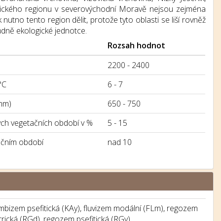
atického regionu v severovýchodní Moravě nejsou zejména
nutno tento region dělit, protože tyto oblasti se liší rovněž
dně ekologické jednotce.
Rozsah hodnot
2200 - 2400
°C
6 - 7
mm)
650 - 750
h vegetačních období v %
5 - 15
ačním období
nad 10
bizem psefitická (KAy), fluvizem modální (FLm), regozem
rická (RGd), regozem psefitická (RGy)