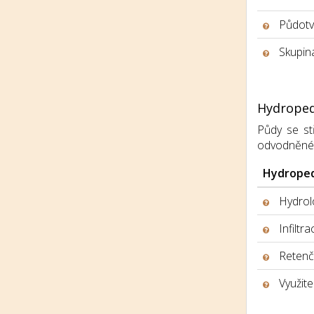
Půdotv
Skupina
Hydroped
Půdy se stř
odvodněné, h
Hydroped
Hydrolo
Infiltr
Retenčn
Využite