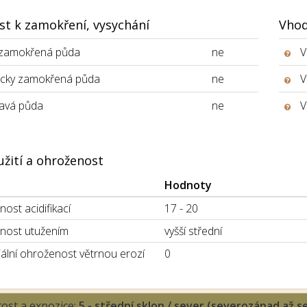
st k zamokření, vysychání
Vhod
 zamokřená půda
ne
V
icky zamokřená půda
ne
V
avá půda
ne
V
užití a ohroženost
Hodnoty
ost acidifikací
17 - 20
nost utužením
vyšší střední
ální ohroženost větrnou erozí
0
tost a expozice:
5 - střední sklon / sever (severozápad až 