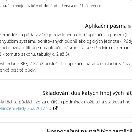
zakázáno hnojení také v období od 1. června do 31. července.
Aplikační pásma
(§ 
Zemědělská půda v ZOD je rozčleněna do tří aplikačních pásem (I., II., 
s využitím systému bonitovaných půdně ekologických jednotek. Půdy v
podle rizika infiltrace na aplikační pásmo III.a se středním rizikem infil
2 k tomuto zákonu, tabulky č. 2 až 5).
Vyhledané BPEJ 7.22.52 přísluší III a. aplikační pásmo (základní zařaze
lehké písčité půdy.
Skladování dusíkatých hnojivých lá
Na těchto půdách lze za určitých podmínek uložit tuhá statková hnoj
Nařízení vlády 262/2012 Sb.
Hospodaření na svažitých zeměd