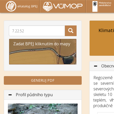
Klimat
Zadat BPEJ kliknutím do mapy
Obecn
Regozemě p
GENERUJ PDF
se severní
severovýc
skeletu 10
Profil půdního typu
teplém, v
Předchozí
Další
produkčně 