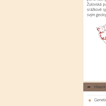
Žulovská p
srážkově sj
svým geolo
Hlavní
Genetic