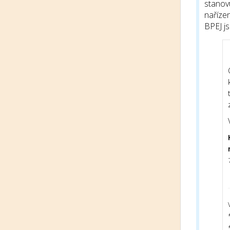
stanov
nařízen
BPEJ j