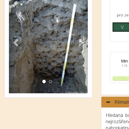
pro ze
V.
Min
1,15
Klimat
Hledaná bo
nejrozšíře
pahorkatin