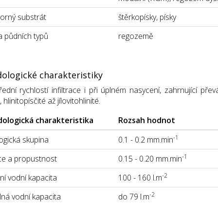
orný substrát
štěrkopísky, písky
 půdních typů
regozemě
ologické charakteristiky
ední rychlostí infiltrace i při úplném nasycení, zahrnující p
linitopísčité až jílovitohlinité.
ologická charakteristika
Rozsah hodnot
-1
gická skupina
0.1 - 0.2 mm.min
-1
ace a propustnost
0.15 - 0.20 mm.min
-2
í vodní kapacita
100 - 160 l.m
-2
lná vodní kapacita
do 79 l.m