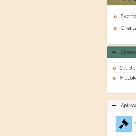
Sklonit
Orient
Skelet
Skeleto
Hloubk
Aplika