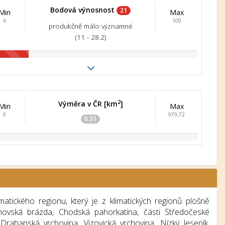
Bodová výnosnost
21
Min
Max
6
100
produkčně málo významné
(11 - 28.2)
2
Výměra v ČR [km
]
Min
Max
0
979,72
0.31
ického regionu, který je z klimatických regionů plošně
achovská brázda, Chodská pahorkatina, části Středočeské
Drahanská vrchovina, Vizovická vrchovina, Nízký Jeseník,