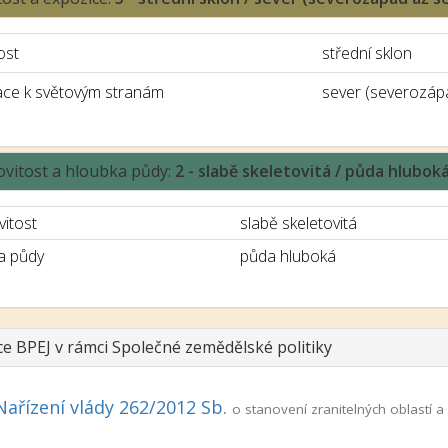
ost
střední sklon
ace k světovým stranám
sever (severozáp
ovitost a hloubka půdy:
2 - slabě skeletovitá / půda hlubok
vitost
slabě skeletovitá
a půdy
půda hluboká
ce BPEJ v rámci Společné zemědělské politiky
Nařízení vlády 262/2012 Sb.
o stanovení zranitelných oblastí