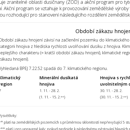
uje zranitelné oblasti dusičnany (ZOD) a akční program pro tyt
í. Akční program se vztahuje k provozování zemědělské výroby v
sou rozhodující pro stanovení následujícího rozdělení zemědělsk
Období zákazu hnoje
Období zákazu hnojení závisí na začlenění pozemku do klimatického 
kategorii hnojiva z hlediska rychlosti uvolňování dusíku z hnojiva. Kl
teplejšího charakteru (= kratší období zákazu hnojení), klimatické regi
zákazu hnojení).
Vyhledaná BPEJ 7.22.52 spadá do 7. klimatického regionu.
Klimatický
Minerální dusíkatá
Hnojiva s rych
region
hnojiva
uvolnitelným 
7
1. 11. - 28. 2.
30. 11. - 28. 2.
(1. 11. - 15. 2.
)
(30. 11. - 15. 2.
)
**
**
Vysvětlivky:
** platí na zemědělských pozemcích s průměrnou sklonitostí nepřevyšující 5 st
*** platí i pro upravené kaly; pokud nedojde k následnému pěstování hlavních