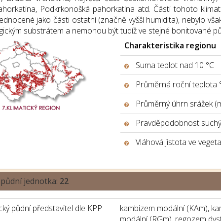
ahorkatina, Podkrkonošká pahorkatina atd. Části tohoto klim
ednocené jako části ostatní (značně vyšší humidita), nebylo však 
gickým substrátem a nemohou být tudíž ve stejné bonitované pů
Charakteristika regionu
Suma teplot nad 10 °C
Průměrná roční teplota 
Průměrný úhrn srážek (
Pravděpodobnost suchýc
Vláhová jistota ve veget
 půdní jednotka:
22
ký půdní představitel dle KPP
kambizem modální (KAm), kam
modální (RGm), regozem dyst