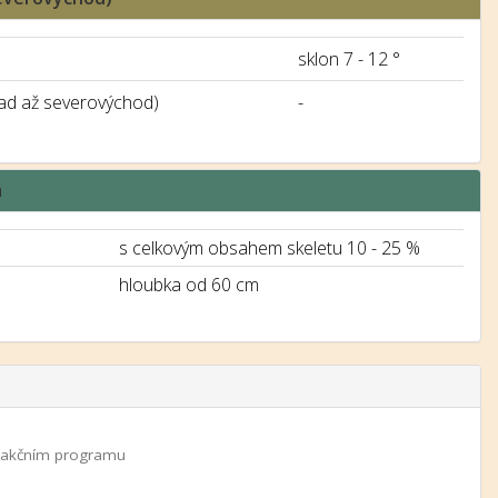
sklon 7 - 12 °
ad až severovýchod)
-
á
s celkovým obsahem skeletu 10 - 25 %
hloubka od 60 cm
 a akčním programu