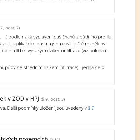
7, odst. 7)
III.) podle rizika vyplavení dusičnanů z půdního profilu
e III. aplikačním pásmu jsou navíc ještě rozděleny
trace a III.b s vysokým rizikem infiltrace (viz příloha č.
ní, půdy se středním rizikem infiltrace) - jedná se o
tek v ZOD v HPJ
(§ 9, odst. 3)
iva. Další podmínky uložení jsou uvedeny v
§ 9
ělských pozemcích
(§ 11)