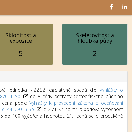
Sklonitost a
Skeletovitost a
expozice
hloubka půdy
5
2
ká jednotka 7.22.52 legislativně spadá dle
Vyhlášky o
8/2011 Sb.
do V. třídy ochrany zemědělského půdního
dní cena podle
Vyhlášky k provedení zákona o oceňovaní
2
) č. 441/2013 Sb.
je 2.71 Kč za m
a bodová výnosnost
d 6 do 100 vyjádřena hodnotou 21. Jedná se o produkčně