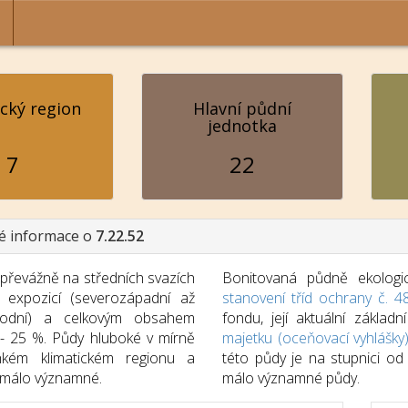
ický region
Hlavní půdní
jednotka
7
22
é informace o
7.22.52
řevážně na středních svazích
Bonitovaná půdně ekologic
 expozicí (severozápadní až
stanovení tříd ochrany č. 4
hodní) a celkovým obsahem
fondu, její aktuální zákla
 - 25 %. Půdy hluboké v mírně
majetku (oceňovací vyhlášky
lhkém klimatickém regionu a
této půdy je na stupnici o
málo významné.
málo významné půdy.