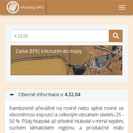
Zadat BPEJ kliknutím do mapy
Obecné informace o
4.32.04
Kambizemě převážně na rovině nebo úplné rovině se
všesměrnou expozicí a celkovým obsahem skeletu 25 -
50 %. Půdy hluboké až středně hluboké v mírně teplém,
suchém klimatickém regionu a produkčně málo