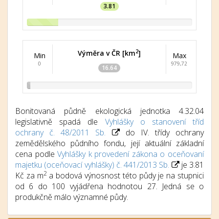
3.81
2
Výměra v ČR [km
]
Min
Max
0
979,72
16.64
Bonitovaná půdně ekologická jednotka 4.32.04
legislativně spadá dle
Vyhlášky o stanovení tříd
ochrany č. 48/2011 Sb.
do IV. třídy ochrany
zemědělského půdního fondu, její aktuální základní
cena podle
Vyhlášky k provedení zákona o oceňovaní
majetku (oceňovací vyhlášky) č. 441/2013 Sb.
je 3.81
2
Kč za m
a bodová výnosnost této půdy je na stupnici
od 6 do 100 vyjádřena hodnotou 27. Jedná se o
produkčně málo významné půdy.