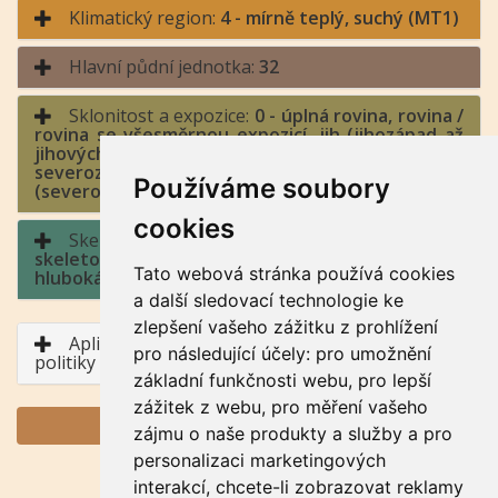
Klimatický region:
4 - mírně teplý, suchý (MT1)
Hlavní půdní jednotka:
32
Sklonitost a expozice:
0 - úplná rovina, rovina /
rovina se všesměrnou expozicí, jih (jihozápad až
jihovýchod), východ a západ (jihozápad až
severozápad, jihovýchod až severovýchod), sever
Používáme soubory
(severozápad až severovýchod)
cookies
Skeletovitost a hloubka půdy:
4 - středně
skeletovitá / půda hluboká, půda středně
Tato webová stránka používá cookies
hluboká
a další sledovací technologie ke
zlepšení vašeho zážitku z prohlížení
Aplikace BPEJ v rámci Společné zemědělské
pro následující účely:
pro umožnění
politiky
základní funkčnosti webu
,
pro lepší
zážitek z webu
,
pro měření vašeho
GENERUJ PDF
zájmu o naše produkty a služby a pro
personalizaci marketingových
interakcí
,
chcete-li zobrazovat reklamy