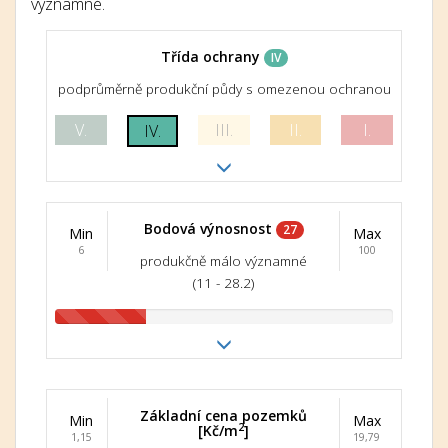
významné.
Třída ochrany
IV
podprůměrně produkční půdy s omezenou ochranou
V.
III.
II.
I.
IV.
Bodová výnosnost
27
Min
Max
6
100
produkčně málo významné
(11 - 28.2)
Základní cena pozemků
Min
Max
2
[Kč/m
]
1,15
19,79