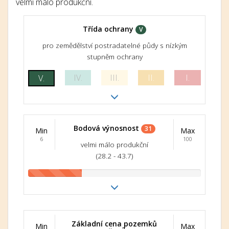
velmi málo produkční.
Třída ochrany
V
pro zemědělství postradatelné půdy s nízkým
stupněm ochrany
IV.
III.
II.
I.
V.
Bodová výnosnost
31
Min
Max
6
100
velmi málo produkční
(28.2 - 43.7)
Základní cena pozemků
Min
Max