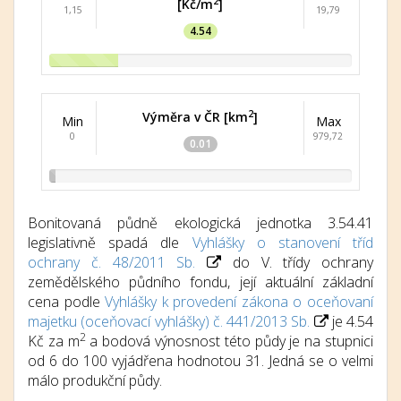
2
[Kč/m
]
1,15
19,79
4.54
2
Výměra v ČR [km
]
Min
Max
0
979,72
0.01
Bonitovaná půdně ekologická jednotka 3.54.41
legislativně spadá dle
Vyhlášky o stanovení tříd
ochrany č. 48/2011 Sb.
do V. třídy ochrany
zemědělského půdního fondu, její aktuální základní
cena podle
Vyhlášky k provedení zákona o oceňovaní
majetku (oceňovací vyhlášky) č. 441/2013 Sb.
je 4.54
2
Kč za m
a bodová výnosnost této půdy je na stupnici
od 6 do 100 vyjádřena hodnotou 31. Jedná se o velmi
málo produkční půdy.