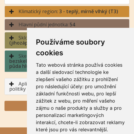
Klimatický region:
3 - teplý, mírně vlhký (T3)
Hlavní půdní jednotka:
54
Sklonitost a expozice:
4 - střední sklon / jih
Používáme soubory
(jihozápad až jihovýchod)
cookies
Skeletovitost a hloubka půdy:
1 -
bezskeletovitá, s příměsí, slabě skeletovitá /
Tato webová stránka používá cookies
půda hluboká, půda středně hluboká
a další sledovací technologie ke
zlepšení vašeho zážitku z prohlížení
Aplikace BPEJ v rámci Společné zemědělské
pro následující účely:
pro umožnění
politiky
základní funkčnosti webu
,
pro lepší
zážitek z webu
,
pro měření vašeho
GENERUJ PDF
zájmu o naše produkty a služby a pro
personalizaci marketingových
interakcí
,
chcete-li zobrazovat reklamy
které jsou pro vás relevantnější
.