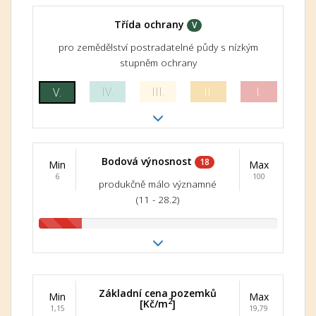
Třída ochrany
V
pro zemědělství postradatelné půdy s nízkým
stupněm ochrany
IV.
III.
II.
I.
V.
Bodová výnosnost
18
Min
Max
6
100
produkčně málo významné
(11 - 28.2)
Základní cena pozemků
Min
Max
2
[Kč/m
]
1,15
19,79