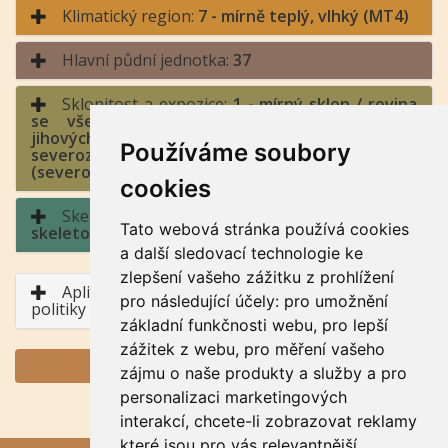
Klimatický region:
7 - mírně teplý, vlhký (MT4)
Hlavní půdní jednotka:
37
Sklonitost a expozice:
1 - mírný sklon / rovina
se všesměrnou expozicí, jih (jihozápad až
jihovýchod), východ a západ (jihozápad až
Používáme soubory
severozápad, jihovýchod až severovýchod), sever
(severozápad až severovýchod)
cookies
Skeletovitost a hloubka půdy:
5 - slabě
Tato webová stránka používá cookies
skeletovitá / půda mělká
a další sledovací technologie ke
zlepšení vašeho zážitku z prohlížení
Aplikace BPEJ v rámci Společné zemědělské
pro následující účely:
pro umožnění
politiky
základní funkčnosti webu
,
pro lepší
zážitek z webu
,
pro měření vašeho
GENERUJ PDF
zájmu o naše produkty a služby a pro
personalizaci marketingových
interakcí
,
chcete-li zobrazovat reklamy
které jsou pro vás relevantnější
.