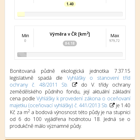
1.40
2
Výměra v ČR [km
]
Min
Max
0
979,72
84.18
Bonitovaná půdně ekologická jednotka 7.37.15
legislativně spadá dle
Vyhlášky o stanovení tříd
ochrany č. 48/2011 Sb.
do V. třídy ochrany
zemědělského půdního fondu, její aktuální základní
cena podle
Vyhlášky k provedení zákona o oceňovaní
majetku (oceňovací vyhlášky) č. 441/2013 Sb.
je 1.40
2
Kč za m
a bodová výnosnost této půdy je na stupnici
od 6 do 100 vyjádřena hodnotou 18. Jedná se o
produkčně málo významné půdy.