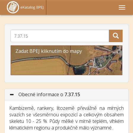
Zadat BPEJ kliknutím do mapy
Obecné informace o
7.37.15
Kambizemě, rankery, litozemě převážně na mírných
svazích se všesměrnou expozicí a celkovým obsahem
skeletu 10 - 25 %. Půdy mělké v mírně teplém, vlhkém
klimatickém regionu a produkčně málo významné.