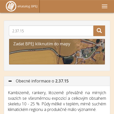
Zadat BPEJ kliknutím do mapy
Obecné informace o
2.37.15
Kambizemě, rankery, litozemě převážně na mírných
svazích se všesměrnou expozicí a celkovým obsahem
skeletu 10 - 25 %. Půdy mělké v teplém, mírně suchém
klimatickém regionu a produkčně málo významné.