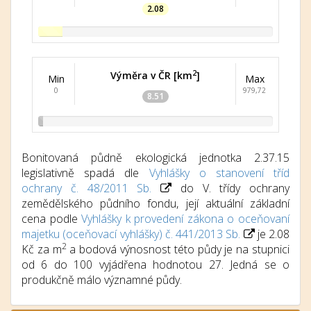
2.08
2
Výměra v ČR [km
]
Min
Max
0
979,72
8.51
Bonitovaná půdně ekologická jednotka 2.37.15
legislativně spadá dle
Vyhlášky o stanovení tříd
ochrany č. 48/2011 Sb.
do V. třídy ochrany
zemědělského půdního fondu, její aktuální základní
cena podle
Vyhlášky k provedení zákona o oceňovaní
majetku (oceňovací vyhlášky) č. 441/2013 Sb.
je 2.08
2
Kč za m
a bodová výnosnost této půdy je na stupnici
od 6 do 100 vyjádřena hodnotou 27. Jedná se o
produkčně málo významné půdy.