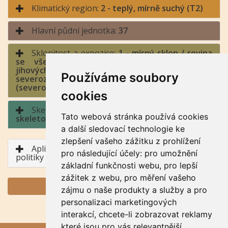
Klimatický region:
2 - teplý, mírně suchý (T2)
Hlavní půdní jednotka:
37
Sklonitost a expozice:
1 - mírný sklon / rovina
se všesměrnou expozicí, jih (jihozápad až
jihovýchod), východ a západ (jihozápad až
Používáme soubory
severozápad, jihovýchod až severovýchod), sever
(severozápad až severovýchod)
cookies
Skeletovitost a hloubka půdy:
5 - slabě
Tato webová stránka používá cookies
skeletovitá / půda mělká
a další sledovací technologie ke
zlepšení vašeho zážitku z prohlížení
Aplikace BPEJ v rámci Společné zemědělské
pro následující účely:
pro umožnění
politiky
základní funkčnosti webu
,
pro lepší
zážitek z webu
,
pro měření vašeho
GENERUJ PDF
zájmu o naše produkty a služby a pro
personalizaci marketingových
interakcí
,
chcete-li zobrazovat reklamy
které jsou pro vás relevantnější
.