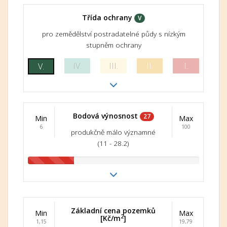
Třída ochrany
V
pro zemědělství postradatelné půdy s nízkým
stupněm ochrany
IV.
III.
II.
I.
V.
Bodová výnosnost
27
Min
Max
6
100
produkčně málo významné
(11 - 28.2)
Základní cena pozemků
Min
Max
2
[Kč/m
]
1,15
19,79