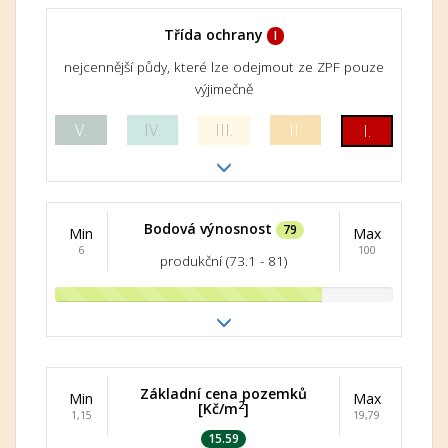
Třída ochrany
I
nejcennější půdy, které lze odejmout ze ZPF pouze
výjimečně
V.
IV.
III.
II.
I.
Bodová výnosnost
79
Min
Max
6
100
produkční (73.1 - 81)
Základní cena pozemků
Min
Max
2
[Kč/m
]
1,15
19,79
15.59