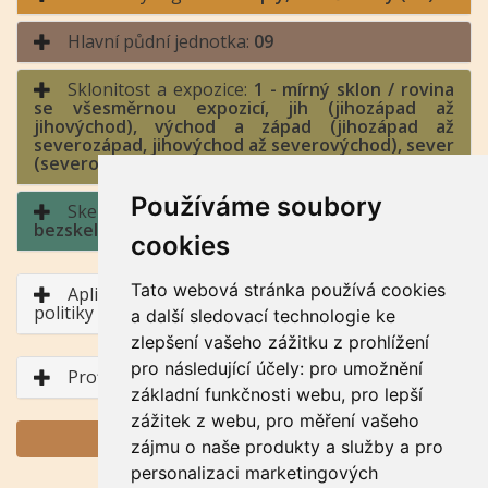
Hlavní půdní jednotka:
09
Sklonitost a expozice:
1 - mírný sklon / rovina
se všesměrnou expozicí, jih (jihozápad až
jihovýchod), východ a západ (jihozápad až
severozápad, jihovýchod až severovýchod), sever
(severozápad až severovýchod)
Používáme soubory
Skeletovitost a hloubka půdy:
0 -
bezskeletovitá, s příměsí / půda hluboká
cookies
Tato webová stránka používá cookies
Aplikace BPEJ v rámci Společné zemědělské
politiky
a další sledovací technologie ke
zlepšení vašeho zážitku z prohlížení
pro následující účely:
pro umožnění
Profil půdního typu
základní funkčnosti webu
,
pro lepší
zážitek z webu
,
pro měření vašeho
GENERUJ PDF
zájmu o naše produkty a služby a pro
personalizaci marketingových