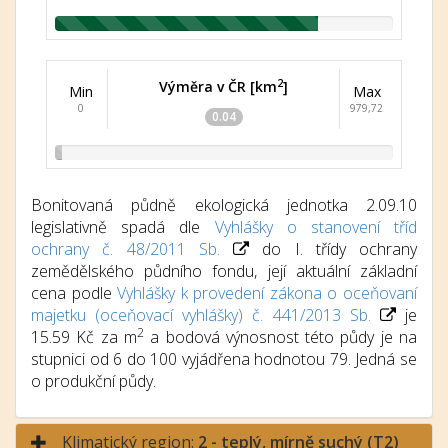
2
Výměra v ČR [km
]
Min
Max
0
979,72
0.04
Bonitovaná půdně ekologická jednotka 2.09.10
legislativně spadá dle
Vyhlášky o stanovení tříd
ochrany č. 48/2011 Sb.
do I. třídy ochrany
zemědělského půdního fondu, její aktuální základní
cena podle
Vyhlášky k provedení zákona o oceňovaní
majetku (oceňovací vyhlášky) č. 441/2013 Sb.
je
2
15.59 Kč za m
a bodová výnosnost této půdy je na
stupnici od 6 do 100 vyjádřena hodnotou 79. Jedná se
o produkční půdy.
Klimatický region:
2 - teplý, mírně suchý (T2)