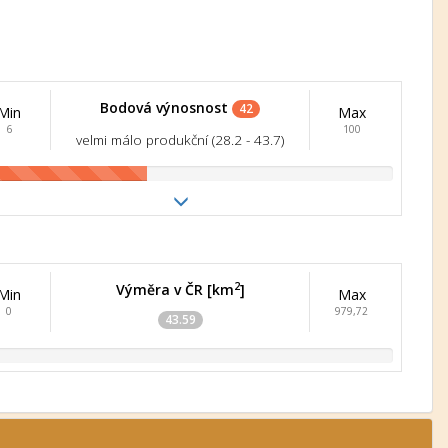
Bodová výnosnost
42
Min
Max
6
100
velmi málo produkční (28.2 - 43.7)
2
Výměra v ČR [km
]
Min
Max
0
979,72
43.59