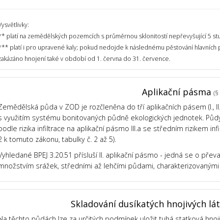
Vysvětlivky:
** platí na zemědělských pozemcích s průměrnou sklonitostí nepřevyšující 5 st
*** platí i pro upravené kaly; pokud nedojde k následnému pěstování hlavních
zakázáno hnojení také v období od 1. června do 31. července.
Aplikační pásma
(§ 
Zemědělská půda v ZOD je rozčleněna do tří aplikačních pásem (I., II., 
s využitím systému bonitovaných půdně ekologických jednotek. Půdy v
podle rizika infiltrace na aplikační pásmo III.a se středním rizikem infil
2 k tomuto zákonu, tabulky č. 2 až 5).
Vyhledané BPEJ 3.20.51 přísluší II. aplikační pásmo - jedná se o přev
množstvím srážek, středními až lehčími půdami, charakterizovaný
Skladování dusíkatých hnojivých lá
Na těchto půdách lze za určitých podmínek uložit tuhá statková hnoj