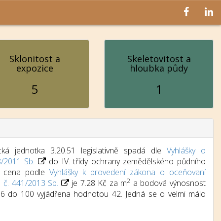
Sklonitost a
Skeletovitost a
expozice
hloubka půdy
5
1
ká jednotka 3.20.51 legislativně spadá dle
Vyhlášky o
8/2011 Sb.
do IV. třídy ochrany zemědělského půdního
dní cena podle
Vyhlášky k provedení zákona o oceňovaní
2
) č. 441/2013 Sb.
je 7.28 Kč za m
a bodová výnosnost
d 6 do 100 vyjádřena hodnotou 42. Jedná se o velmi málo