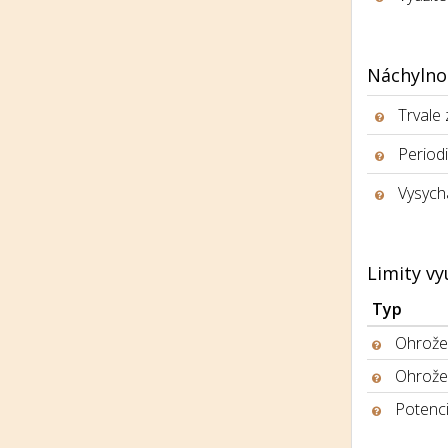
Náchylno
Trvale
Period
Vysych
Limity vy
Typ
Ohrožen
Ohrože
Potenci