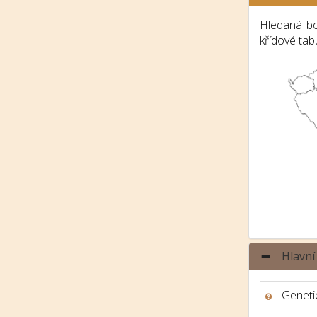
Hledaná bo
křídové tab
Hlavní
Genetic