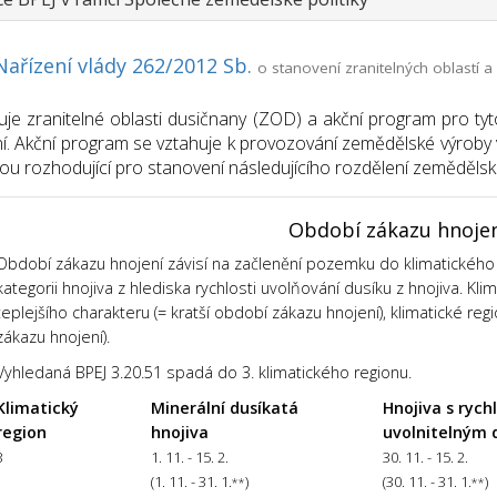
Nařízení vlády 262/2012 Sb.
o stanovení zranitelných oblastí
uje zranitelné oblasti dusičnany (ZOD) a akční program pro tyt
í. Akční program se vztahuje k provozování zemědělské výroby v
sou rozhodující pro stanovení následujícího rozdělení zemědělsk
Období zákazu hnoje
Období zákazu hnojení závisí na začlenění pozemku do klimatického 
kategorii hnojiva z hlediska rychlosti uvolňování dusíku z hnojiva. Kl
teplejšího charakteru (= kratší období zákazu hnojení), klimatické regi
zákazu hnojení).
Vyhledaná BPEJ 3.20.51 spadá do 3. klimatického regionu.
Klimatický
Minerální dusíkatá
Hnojiva s rych
region
hnojiva
uvolnitelným 
3
1. 11. - 15. 2.
30. 11. - 15. 2.
(1. 11. - 31. 1.
)
(30. 11. - 31. 1.
)
**
**