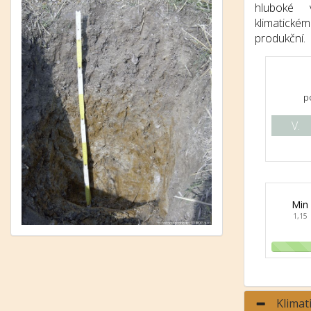
hluboké 
klimatic
produkční.
p
V.
Min
1,15
Klimat