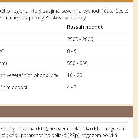
ého regionu, který zaujímá severní a východní část České
lu a nejnižší polohy Boskovické brázdy.
Rozsah hodnot
2500 - 2800
°C
8 - 9
mm)
550 - 650
h vegetačních období v %
10 - 20
ačním období
4 - 7
zem vyluhovaná (PEv), pelozem melanická (PEn), regozem
cká (KAp), pararendzina pelická (PRp), regozem pelická