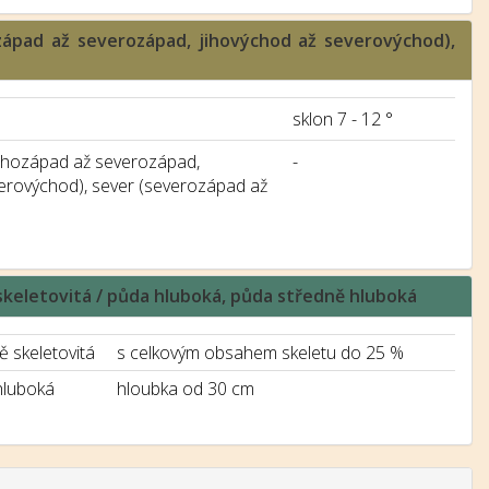
ozápad až severozápad, jihovýchod až severovýchod),
sklon 7 - 12 °
jihozápad až severozápad,
-
verovýchod), sever (severozápad až
ě skeletovitá / půda hluboká, půda středně hluboká
ě skeletovitá
s celkovým obsahem skeletu do 25 %
hluboká
hloubka od 30 cm