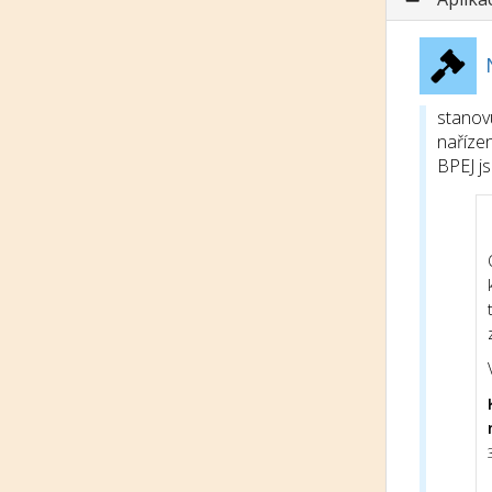
stanov
nařízen
BPEJ j