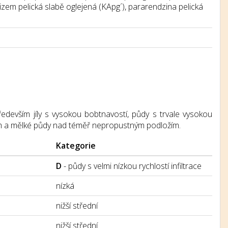
izem pelická slabě oglejená (KApg´), pararendzina pelická
 především jíly s vysokou bobtnavostí, půdy s trvale vysokou
ím a mělké půdy nad téměř nepropustným podložím.
Kategorie
D
- půdy s velmi nízkou rychlostí infiltrace
nízká
nižší střední
nižší střední