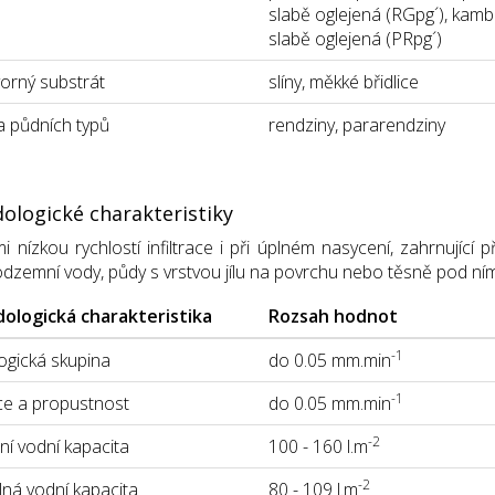
slabě oglejená (RGpg´), kamb
slabě oglejená (PRpg´)
orný substrát
slíny, měkké břidlice
 půdních typů
rendziny, pararendziny
ologické charakteristiky
i nízkou rychlostí infiltrace i při úplném nasycení, zahrnující
odzemní vody, půdy s vrstvou jílu na povrchu nebo těsně pod n
ologická charakteristika
Rozsah hodnot
-1
gická skupina
do 0.05 mm.min
-1
ace a propustnost
do 0.05 mm.min
-2
í vodní kapacita
100 - 160 l.m
-2
lná vodní kapacita
80 - 109 l.m