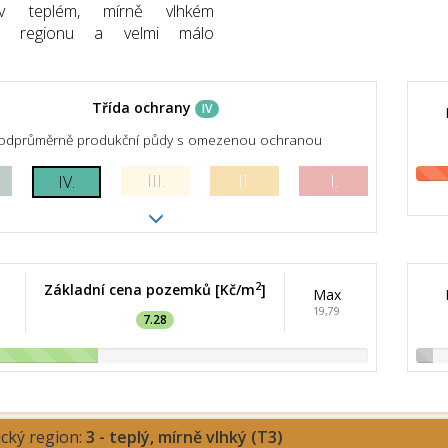
v teplém, mírně vlhkém
kém regionu a velmi málo
Třída ochrany
IV
odprůměrně produkční půdy s omezenou ochranou
III.
II.
I.
IV.
2
Základní cena pozemků [Kč/m
]
Max
19,79
7.28
ický region:
3 - teplý, mírně vlhký (T3)