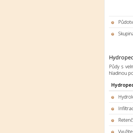
Půdotv
Skupina
Hydroped
Půdy s velm
hladinou p
Hydroped
Hydrolo
Infiltr
Retenčn
Využite