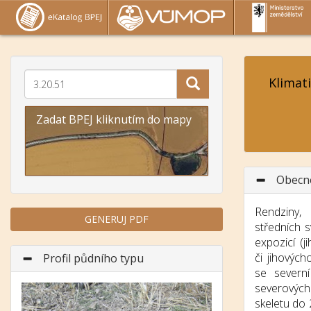
Klimat
Zadat BPEJ kliknutím do mapy
Obecn
Rendziny,
GENERUJ PDF
středních 
expozicí (
či jihovýc
Profil půdního typu
se severní
severovýc
skeletu do