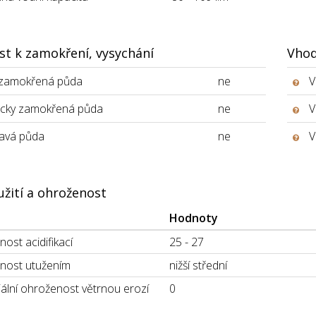
st k zamokření, vysychání
Vhod
 zamokřená půda
ne
V
icky zamokřená půda
ne
V
avá půda
ne
V
užití a ohroženost
Hodnoty
ost acidifikací
25 - 27
nost utužením
nižší střední
ální ohroženost větrnou erozí
0