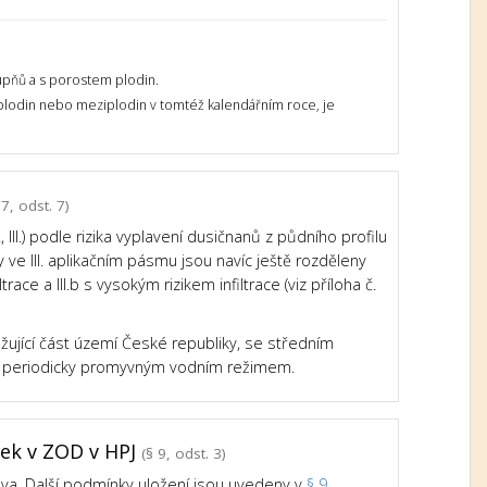
upňů a s porostem plodin.
 plodin nebo meziplodin v tomtéž kalendářním roce, je
7, odst. 7)
III.) podle rizika vyplavení dusičnanů z půdního profilu
e III. aplikačním pásmu jsou navíc ještě rozděleny
trace a III.b s vysokým rizikem infiltrace (viz příloha č.
ažující část území České republiky, se středním
mi periodicky promyvným vodním režimem.
tek v ZOD v HPJ
(§ 9, odst. 3)
iva. Další podmínky uložení jsou uvedeny v
§ 9