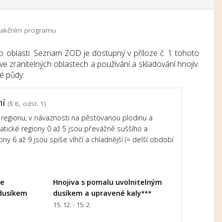
 a akčním programu
o oblasti. Seznam ZOD je dostupný v příloze č. 1 tohoto
e zranitelných oblastech a používání a skladování hnojiv.
é půdy:
ní
(§ 6, odst. 1)
regionu, v návaznosti na pěstovanou plodinu a
imatické regiony 0 až 5 jsou převážně suššího a
ony 6 až 9 jsou spíše vlhčí a chladnější (= delší období
le
Hnojiva s pomalu uvolnitelným
dusíkem
dusíkem a upravené kaly
***
15. 12. - 15. 2.