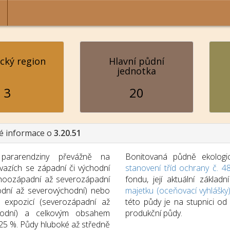
ický region
Hlavní půdní
jednotka
3
20
é informace o
3.20.51
 pararendziny převážně na
Bonitovaná půdně ekologic
svazích se západní či východní
stanovení tříd ochrany č. 4
jihoozápadní až severozápadní
fondu, její aktuální zákla
hodní až severovýchodní) nebo
majetku (oceňovací vyhlášky
 expozicí (severozápadní až
této půdy je na stupnici o
hodní) a celkovým obsahem
produkční půdy.
 25 %. Půdy hluboké až středně