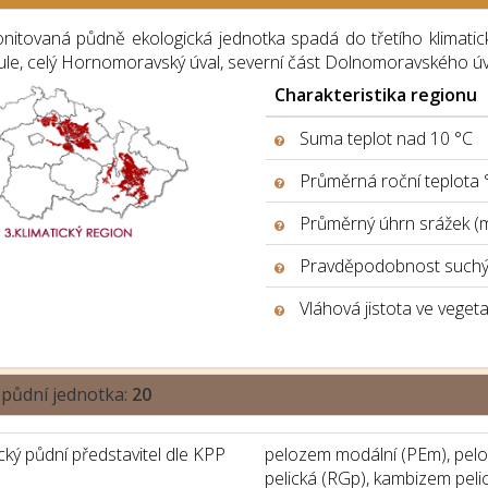
nitovaná půdně ekologická jednotka spadá do třetího klimatick
ule, celý Hornomoravský úval, severní část Dolnomoravského úva
Charakteristika regionu
Suma teplot nad 10 °C
Průměrná roční teplota 
Průměrný úhrn srážek (
Pravděpodobnost suchýc
Vláhová jistota ve veget
 půdní jednotka:
20
ký půdní představitel dle KPP
pelozem modální (PEm), pelo
pelická (RGp), kambizem peli