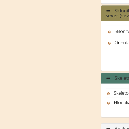
Skloni
sever (se
Sklonit
Orient
Skelet
Skeleto
Hloubk
Aplika