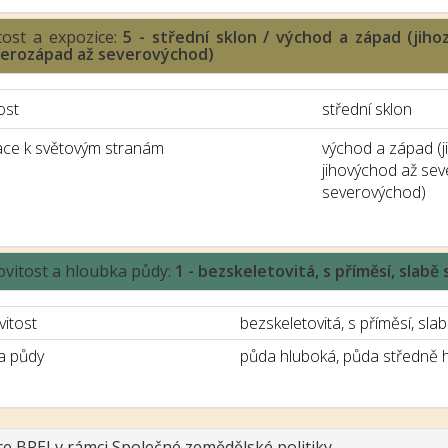
tost a expozice:
5 - střední sklon / východ a západ (jih
verozápad až severovýchod)
ost
střední sklon
ace k světovým stranám
východ a západ (
jihovýchod až se
severovýchod)
ovitost a hloubka půdy:
1 - bezskeletovitá, s příměsí, slab
vitost
bezskeletovitá, s příměsí, slab
a půdy
půda hluboká, půda středně 
ce BPEJ v rámci Společné zemědělské politiky