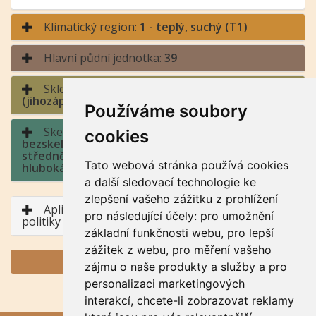
Klimatický region:
1 - teplý, suchý (T1)
Hlavní půdní jednotka:
39
Sklonitost a expozice:
4 - střední sklon / jih
(jihozápad až jihovýchod)
Používáme soubory
Skeletovitost a hloubka půdy:
9 -
cookies
bezskeletovitá, s příměsí, slabě skeletovitá,
středně skeletovitá, silně skleletovitá / půda
Tato webová stránka používá cookies
hluboká, půda středně hluboká, půda mělká
a další sledovací technologie ke
zlepšení vašeho zážitku z prohlížení
Aplikace BPEJ v rámci Společné zemědělské
pro následující účely:
pro umožnění
politiky
základní funkčnosti webu
,
pro lepší
zážitek z webu
,
pro měření vašeho
GENERUJ PDF
zájmu o naše produkty a služby a pro
personalizaci marketingových
interakcí
,
chcete-li zobrazovat reklamy