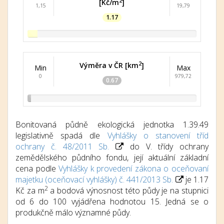
2
[Kč/m
]
1,15
19,79
1.17
2
Výměra v ČR [km
]
Min
Max
0
979,72
0.67
Bonitovaná půdně ekologická jednotka 1.39.49
legislativně spadá dle
Vyhlášky o stanovení tříd
ochrany č. 48/2011 Sb.
do V. třídy ochrany
zemědělského půdního fondu, její aktuální základní
cena podle
Vyhlášky k provedení zákona o oceňovaní
majetku (oceňovací vyhlášky) č. 441/2013 Sb.
je 1.17
2
Kč za m
a bodová výnosnost této půdy je na stupnici
od 6 do 100 vyjádřena hodnotou 15. Jedná se o
produkčně málo významné půdy.