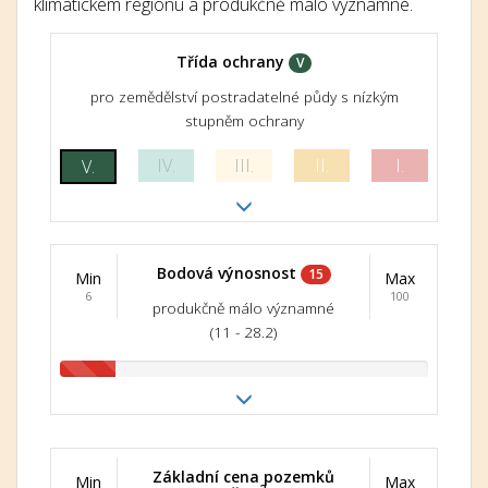
klimatickém regionu a produkčně málo významné.
Třída ochrany
V
pro zemědělství postradatelné půdy s nízkým
stupněm ochrany
IV.
III.
II.
I.
V.
Bodová výnosnost
15
Min
Max
6
100
produkčně málo významné
(11 - 28.2)
Základní cena pozemků
Min
Max