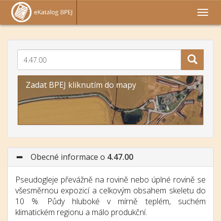
Zadat BPEJ kliknutím do mapy
Obecné informace o
4.47.00
Pseudogleje převážně na rovině nebo úplné rovině se
všesměrnou expozicí a celkovým obsahem skeletu do
10 %. Půdy hluboké v mírně teplém, suchém
klimatickém regionu a málo produkční.