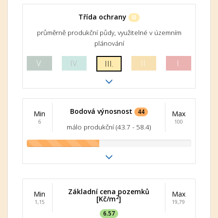
Třída ochrany
III
průměrně produkční půdy, využitelné v územním
plánování
V.
IV.
II.
I.
III.
Bodová výnosnost
44
Min
Max
6
100
málo produkční (43.7 - 58.4)
Základní cena pozemků
Min
Max
2
[Kč/m
]
1,15
19,79
6.57