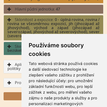
Hlavní půdní jednotka:
47
Sklonitost a expozice:
0 - úplná rovina, rovina /
rovina se všesměrnou expozicí, jih (jihozápad až
jihovýchod), východ a západ (jihozápad až
severozápad, jihovýchod až severovýchod), sever
(severozápad až severovýchod)
Používáme soubory
Skeletovitost a hloubka půdy:
0 -
bezskeletovitá, s příměsí / půda hluboká
cookies
Tato webová stránka používá cookies
Aplikace BPEJ v rámci Společné zemědělské
politiky
a další sledovací technologie ke
zlepšení vašeho zážitku z prohlížení
pro následující účely:
pro umožnění
Profil půdního typu
základní funkčnosti webu
,
pro lepší
zážitek z webu
,
pro měření vašeho
GENERUJ PDF
zájmu o naše produkty a služby a pro
personalizaci marketingových