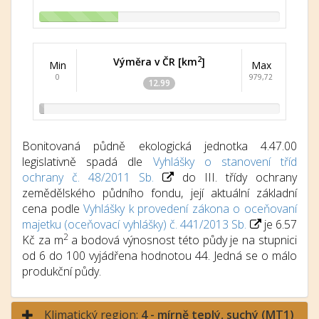
2
Výměra v ČR [km
]
Min
Max
0
979,72
12.99
Bonitovaná půdně ekologická jednotka 4.47.00
legislativně spadá dle
Vyhlášky o stanovení tříd
ochrany č. 48/2011 Sb.
do III. třídy ochrany
zemědělského půdního fondu, její aktuální základní
cena podle
Vyhlášky k provedení zákona o oceňovaní
majetku (oceňovací vyhlášky) č. 441/2013 Sb.
je 6.57
2
Kč za m
a bodová výnosnost této půdy je na stupnici
od 6 do 100 vyjádřena hodnotou 44. Jedná se o málo
produkční půdy.
Klimatický region:
4 - mírně teplý, suchý (MT1)