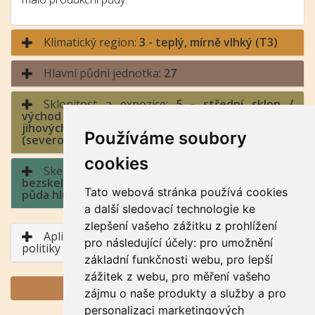
Klimatický region:
3 - teplý, mírně vlhký (T3)
Hlavní půdní jednotka:
27
Sklonitost a expozice:
5 - střední sklon /
východ a západ (jihozápad až severozápad,
jihovýchod až severovýchod), sever
Používáme soubory
(severozápad až severovýchod)
cookies
Skeletovitost a hloubka půdy:
1 -
bezskeletovitá, s příměsí, slabě skeletovitá /
Tato webová stránka používá cookies
půda hluboká, půda středně hluboká
a další sledovací technologie ke
zlepšení vašeho zážitku z prohlížení
Aplikace BPEJ v rámci Společné zemědělské
pro následující účely:
pro umožnění
politiky
základní funkčnosti webu
,
pro lepší
zážitek z webu
,
pro měření vašeho
GENERUJ PDF
zájmu o naše produkty a služby a pro
personalizaci marketingových