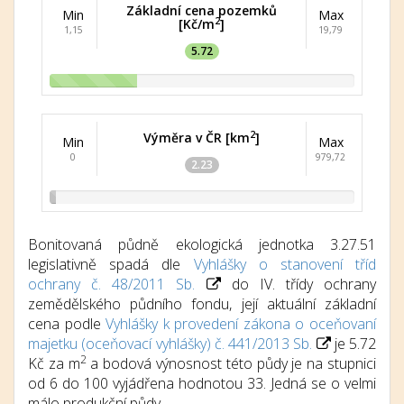
Základní cena pozemků
Min
Max
2
[Kč/m
]
1,15
19,79
5.72
2
Výměra v ČR [km
]
Min
Max
0
979,72
2.23
Bonitovaná půdně ekologická jednotka 3.27.51
legislativně spadá dle
Vyhlášky o stanovení tříd
ochrany č. 48/2011 Sb.
do IV. třídy ochrany
zemědělského půdního fondu, její aktuální základní
cena podle
Vyhlášky k provedení zákona o oceňovaní
majetku (oceňovací vyhlášky) č. 441/2013 Sb.
je 5.72
2
Kč za m
a bodová výnosnost této půdy je na stupnici
od 6 do 100 vyjádřena hodnotou 33. Jedná se o velmi
málo produkční půdy.