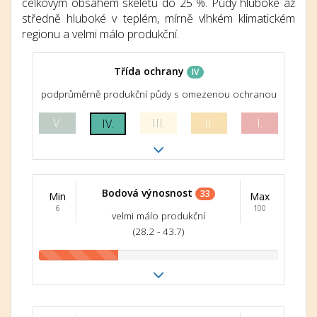
celkovým obsahem skeletu do 25 %. Půdy hluboké až
středně hluboké v teplém, mírně vlhkém klimatickém
regionu a velmi málo produkční.
Třída ochrany
IV
podprůměrně produkční půdy s omezenou ochranou
V.
III.
II.
I.
IV.
Bodová výnosnost
33
Min
Max
6
100
velmi málo produkční
(28.2 - 43.7)