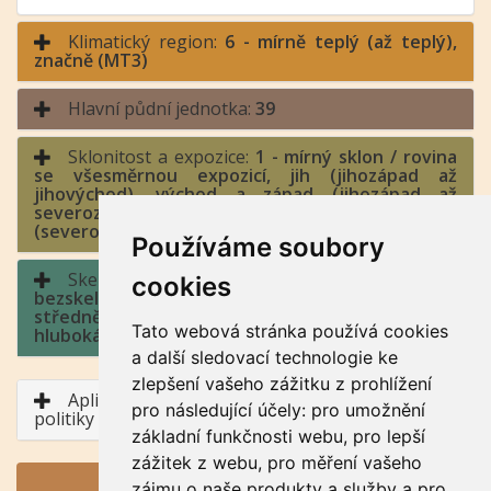
Klimatický region:
6 - mírně teplý (až teplý),
značně (MT3)
Hlavní půdní jednotka:
39
Sklonitost a expozice:
1 - mírný sklon / rovina
se všesměrnou expozicí, jih (jihozápad až
jihovýchod), východ a západ (jihozápad až
severozápad, jihovýchod až severovýchod), sever
(severozápad až severovýchod)
Používáme soubory
Skeletovitost a hloubka půdy:
9 -
cookies
bezskeletovitá, s příměsí, slabě skeletovitá,
středně skeletovitá, silně skleletovitá / půda
Tato webová stránka používá cookies
hluboká, půda středně hluboká, půda mělká
a další sledovací technologie ke
zlepšení vašeho zážitku z prohlížení
Aplikace BPEJ v rámci Společné zemědělské
pro následující účely:
pro umožnění
politiky
základní funkčnosti webu
,
pro lepší
zážitek z webu
,
pro měření vašeho
GENERUJ PDF
zájmu o naše produkty a služby a pro