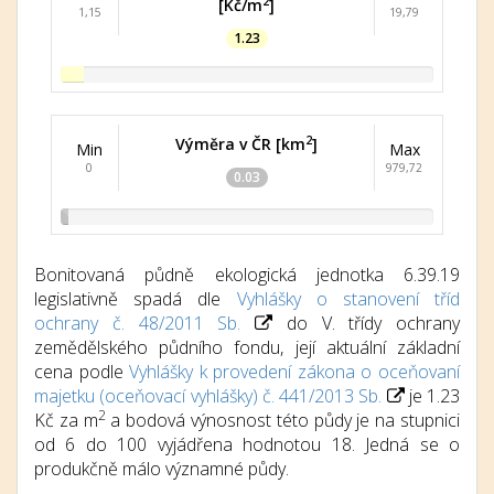
2
[Kč/m
]
1,15
19,79
1.23
2
Výměra v ČR [km
]
Min
Max
0
979,72
0.03
Bonitovaná půdně ekologická jednotka 6.39.19
legislativně spadá dle
Vyhlášky o stanovení tříd
ochrany č. 48/2011 Sb.
do V. třídy ochrany
zemědělského půdního fondu, její aktuální základní
cena podle
Vyhlášky k provedení zákona o oceňovaní
majetku (oceňovací vyhlášky) č. 441/2013 Sb.
je 1.23
2
Kč za m
a bodová výnosnost této půdy je na stupnici
od 6 do 100 vyjádřena hodnotou 18. Jedná se o
produkčně málo významné půdy.