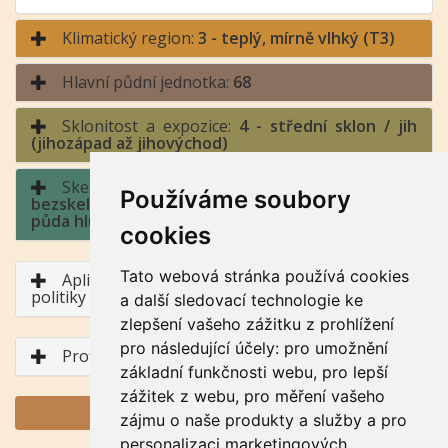
Klimatický region:
3 - teplý, mírně vlhký (T3)
Hlavní půdní jednotka:
68
Sklonitost a expozice:
4 - střední sklon / jih
(jihozápad až jihovýchod)
Skeletovitost a hloubka půdy:
1 -
Používáme soubory
bezskeletovitá, s příměsí, slabě skeletovitá /
půda hluboká, půda středně hluboká
cookies
Tato webová stránka používá cookies
Aplikace BPEJ v rámci Společné zemědělské
politiky
a další sledovací technologie ke
zlepšení vašeho zážitku z prohlížení
pro následující účely:
pro umožnění
Profil půdního typu
základní funkčnosti webu
,
pro lepší
zážitek z webu
,
pro měření vašeho
GENERUJ PDF
zájmu o naše produkty a služby a pro
personalizaci marketingových