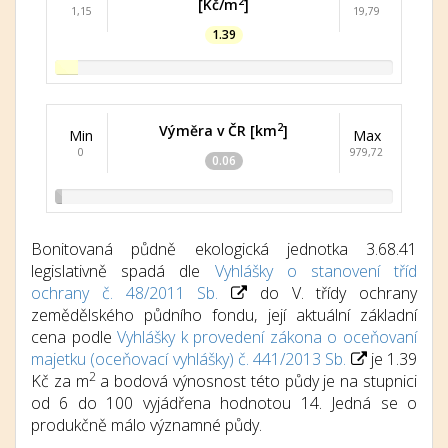
2
[Kč/m
]
1,15
19,79
1.39
2
Výměra v ČR [km
]
Min
Max
0
979,72
0.06
Bonitovaná půdně ekologická jednotka 3.68.41
legislativně spadá dle
Vyhlášky o stanovení tříd
ochrany č. 48/2011 Sb.
do V. třídy ochrany
zemědělského půdního fondu, její aktuální základní
cena podle
Vyhlášky k provedení zákona o oceňovaní
majetku (oceňovací vyhlášky) č. 441/2013 Sb.
je 1.39
2
Kč za m
a bodová výnosnost této půdy je na stupnici
od 6 do 100 vyjádřena hodnotou 14. Jedná se o
produkčně málo významné půdy.