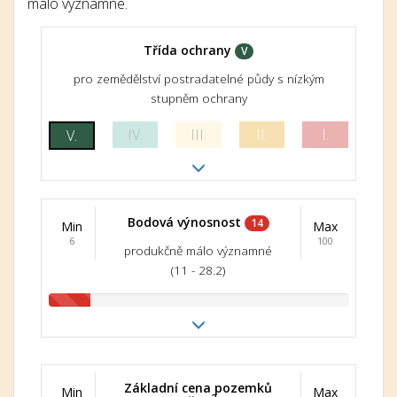
málo významné.
Třída ochrany
V
pro zemědělství postradatelné půdy s nízkým
stupněm ochrany
IV.
III.
II.
I.
V.
Bodová výnosnost
14
Min
Max
6
100
produkčně málo významné
(11 - 28.2)
Základní cena pozemků
Min
Max