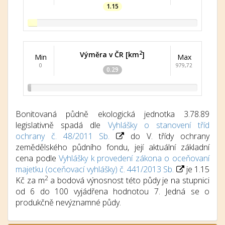
1.15
2
Výměra v ČR [km
]
Min
Max
0
979,72
0.29
Bonitovaná půdně ekologická jednotka 3.78.89
legislativně spadá dle
Vyhlášky o stanovení tříd
ochrany č. 48/2011 Sb.
do V. třídy ochrany
zemědělského půdního fondu, její aktuální základní
cena podle
Vyhlášky k provedení zákona o oceňovaní
majetku (oceňovací vyhlášky) č. 441/2013 Sb.
je 1.15
2
Kč za m
a bodová výnosnost této půdy je na stupnici
od 6 do 100 vyjádřena hodnotou 7. Jedná se o
produkčně nevýznamné půdy.