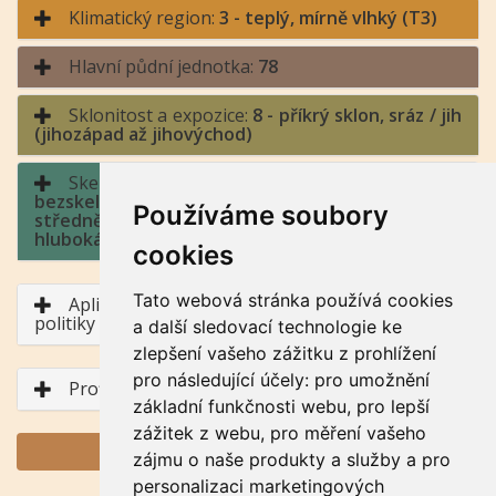
Klimatický region:
3 - teplý, mírně vlhký (T3)
Hlavní půdní jednotka:
78
Sklonitost a expozice:
8 - příkrý sklon, sráz / jih
(jihozápad až jihovýchod)
Skeletovitost a hloubka půdy:
9 -
bezskeletovitá, s příměsí, slabě skeletovitá,
Používáme soubory
středně skeletovitá, silně skleletovitá / půda
hluboká, půda středně hluboká, půda mělká
cookies
Tato webová stránka používá cookies
Aplikace BPEJ v rámci Společné zemědělské
politiky
a další sledovací technologie ke
zlepšení vašeho zážitku z prohlížení
pro následující účely:
pro umožnění
Profil půdního typu
základní funkčnosti webu
,
pro lepší
zážitek z webu
,
pro měření vašeho
GENERUJ PDF
zájmu o naše produkty a služby a pro
personalizaci marketingových