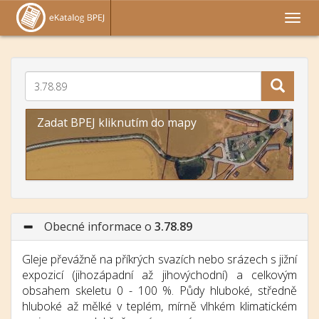
Zadat BPEJ kliknutím do mapy
Obecné informace o
3.78.89
Gleje převážně na příkrých svazích nebo srázech s jižní
expozicí (jihozápadní až jihovýchodní) a celkovým
obsahem skeletu 0 - 100 %. Půdy hluboké, středně
hluboké až mělké v teplém, mírně vlhkém klimatickém