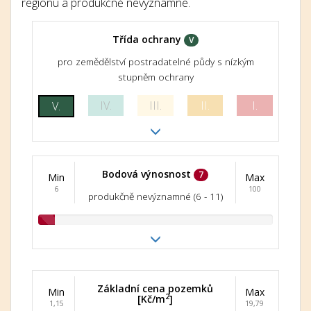
regionu a produkčně nevýznamné.
Třída ochrany
V
pro zemědělství postradatelné půdy s nízkým
stupněm ochrany
IV.
III.
II.
I.
V.
Bodová výnosnost
7
Min
Max
6
100
produkčně nevýznamné (6 - 11)
Základní cena pozemků
Min
Max
2
[Kč/m
]
1,15
19,79