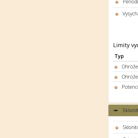
Period
Vysych
Limity vy
Typ
Ohrožen
Ohrože
Potenci
Skloni
Sklonit