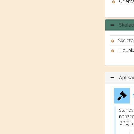
Orient
Skelet
Skeleto
Hloubk
Aplika
stanov
nařízen
BPEJ j