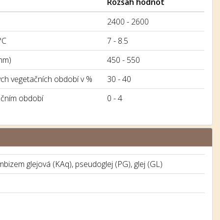
Rozsah hodnot
2400 - 2600
°C
7 - 8.5
mm)
450 - 550
h vegetačních období v %
30 - 40
ačním období
0 - 4
bizem glejová (KAq), pseudoglej (PG), glej (GL)