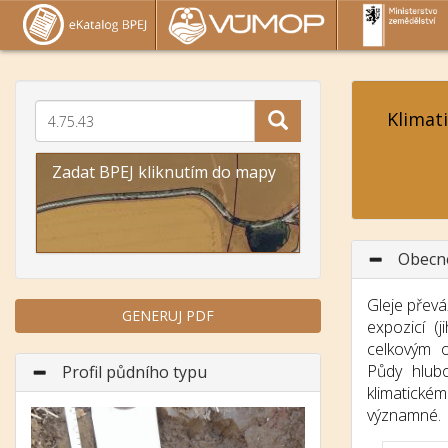
Klimat
Zadat BPEJ kliknutím do mapy
Obecn
Gleje převá
GENERUJ PDF
expozicí (
celkovým 
Půdy hlub
Profil půdního typu
klimatick
významné.