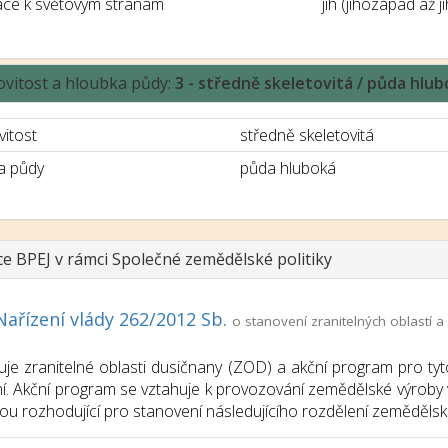
ace k světovým stranám
jih (jihozápad až 
ovitost a hloubka půdy:
3 - středně skeletovitá / půda hlu
vitost
středně skeletovitá
a půdy
půda hluboká
ce BPEJ v rámci Společné zemědělské politiky
Nařízení vlády 262/2012 Sb.
o stanovení zranitelných oblastí
uje zranitelné oblasti dusičnany (ZOD) a akční program pro tyt
í. Akční program se vztahuje k provozování zemědělské výroby v
sou rozhodující pro stanovení následujícího rozdělení zemědělsk