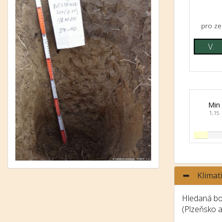
pro ze
V.
Min
1,15
Klimat
Hledaná bon
(Plzeňsko 