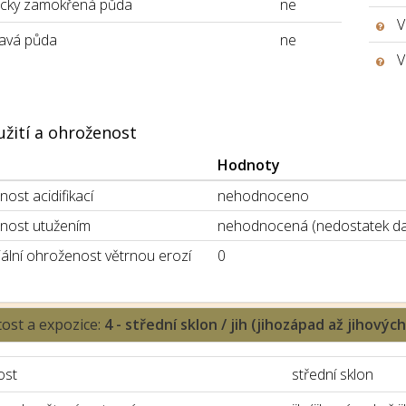
icky zamokřená půda
ne
V
avá půda
ne
V
užití a ohroženost
Hodnoty
ost acidifikací
nehodnoceno
nost utužením
nehodnocená (nedostatek da
ální ohroženost větrnou erozí
0
tost a expozice:
4 - střední sklon / jih (jihozápad až jihovýc
ost
střední sklon