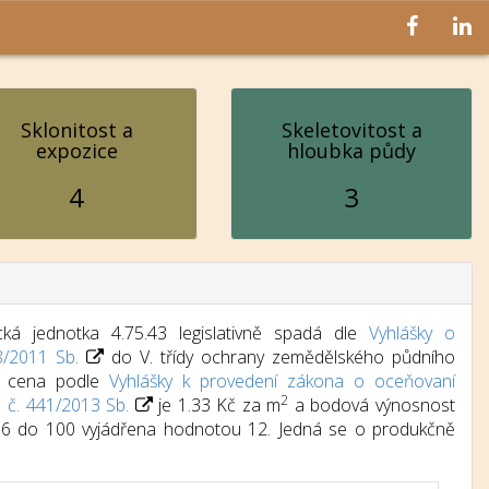
Sklonitost a
Skeletovitost a
expozice
hloubka půdy
4
3
ká jednotka 4.75.43 legislativně spadá dle
Vyhlášky o
8/2011 Sb.
do V. třídy ochrany zemědělského půdního
dní cena podle
Vyhlášky k provedení zákona o oceňovaní
2
) č. 441/2013 Sb.
je 1.33 Kč za m
a bodová výnosnost
d 6 do 100 vyjádřena hodnotou 12. Jedná se o produkčně