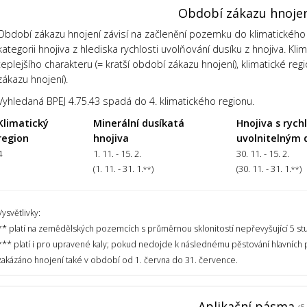
Období zákazu hnoje
Období zákazu hnojení závisí na začlenění pozemku do klimatického 
kategorii hnojiva z hlediska rychlosti uvolňování dusíku z hnojiva. Kl
teplejšího charakteru (= kratší období zákazu hnojení), klimatické regi
zákazu hnojení).
Vyhledaná BPEJ 4.75.43 spadá do 4. klimatického regionu.
Klimatický
Minerální dusíkatá
Hnojiva s rych
region
hnojiva
uvolnitelným 
4
1. 11. - 15. 2.
30. 11. - 15. 2.
(1. 11. - 31. 1.
)
(30. 11. - 31. 1.
)
**
**
Vysvětlivky:
** platí na zemědělských pozemcích s průměrnou sklonitostí nepřevyšující 5 st
*** platí i pro upravené kaly; pokud nedojde k následnému pěstování hlavních
zakázáno hnojení také v období od 1. června do 31. července.
Aplikační pásma