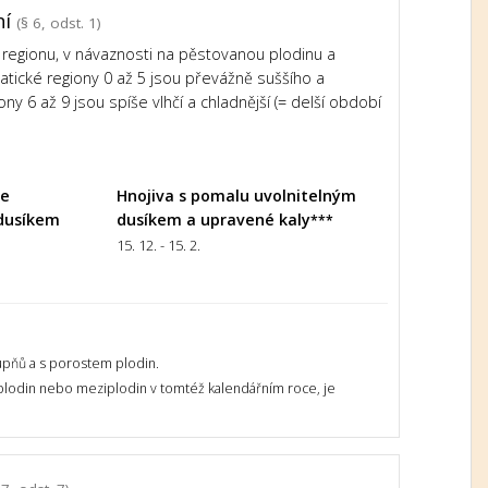
ní
(§ 6, odst. 1)
regionu, v návaznosti na pěstovanou plodinu a
imatické regiony 0 až 5 jsou převážně suššího a
ony 6 až 9 jsou spíše vlhčí a chladnější (= delší období
le
Hnojiva s pomalu uvolnitelným
dusíkem
dusíkem a upravené kaly
***
15. 12. - 15. 2.
upňů a s porostem plodin.
 plodin nebo meziplodin v tomtéž kalendářním roce, je