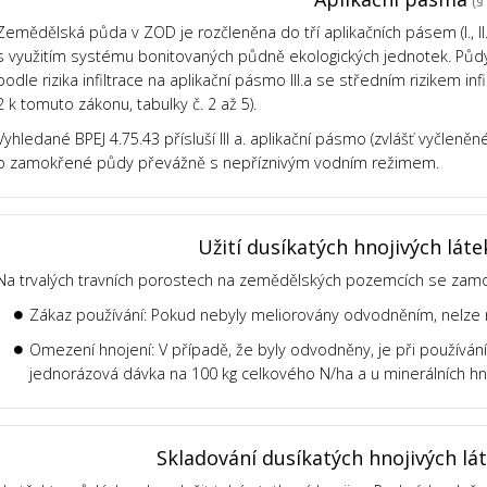
(§ 
Zemědělská půda v ZOD je rozčleněna do tří aplikačních pásem (I., II., 
s využitím systému bonitovaných půdně ekologických jednotek. Půdy v
podle rizika infiltrace na aplikační pásmo III.a se středním rizikem infil
2 k tomuto zákonu, tabulky č. 2 až 5).
Vyhledané BPEJ 4.75.43 přísluší III a. aplikační pásmo (zvlášť vyčleně
o zamokřené půdy převážně s nepříznivým vodním režimem.
Užití dusíkatých hnojivých láte
Na trvalých travních porostech na zemědělských pozemcích se za
Zákaz používání: Pokud nebyly meliorovány odvodněním, nelze n
Omezení hnojení: V případě, že byly odvodněny, je při používán
jednorázová dávka na 100 kg celkového N/ha a u minerálních hno
Skladování dusíkatých hnojivých lá