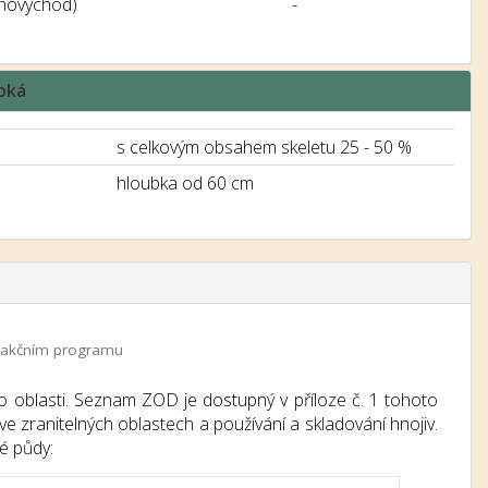
jihovýchod)
-
boká
s celkovým obsahem skeletu 25 - 50 %
hloubka od 60 cm
 a akčním programu
o oblasti. Seznam ZOD je dostupný v příloze č. 1 tohoto
e zranitelných oblastech a používání a skladování hnojiv.
é půdy: