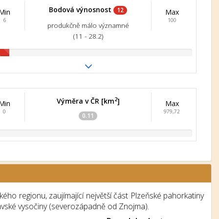
Bodová výnosnost
12
Min
Max
6
100
produkčně málo významné
(11 - 28.2)
2
Výměra v ČR [km
]
Min
Max
0
979,72
0.11
ho regionu, zaujímající největší část Plzeňské pahorkatiny
avské vysočiny (severozápadně od Znojma).