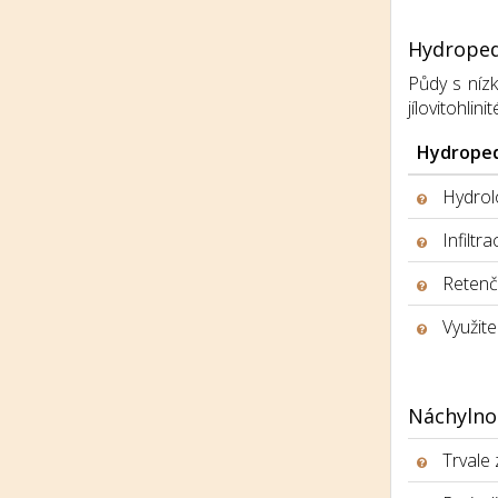
Hydroped
Půdy s nízk
jílovitohlinit
Hydroped
Hydrolo
Infiltr
Retenčn
Využite
Náchylno
Trvale