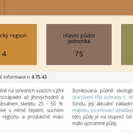
ický region
Hlavní půdní
jednotka
4
75
é informace o
4.75.43
žně na středních svazích s jižní
Bonitovaná půdně ekologic
jihozápadní až jihovýchodní) a
stanovení tříd ochrany č. 4
obsahem skeletu 25 - 50 %.
fondu, její aktuální zákla
oké v mírně teplém, suchém
majetku (oceňovací vyhlášky
ém regionu a produkčně málo
této půdy je na stupnici o
málo významné půdy.