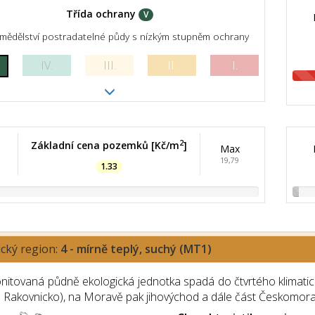
Třída ochrany
V
mědělství postradatelné půdy s nízkým stupněm ochrany
IV.
III.
II.
I.
2
Základní cena pozemků [Kč/m
]
Max
19,79
1.33
ický region:
4 - mírně teplý, suchý (MT1)
itovaná půdně ekologická jednotka spadá do čtvrtého klimatické
a Rakovnicko), na Moravě pak jihovýchod a dále část Českomor