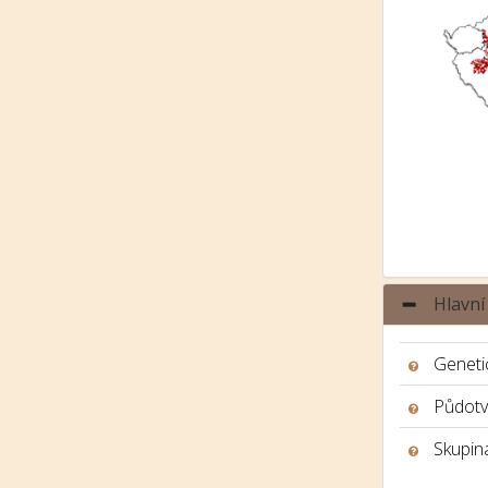
Hlavní
Genetic
Půdotv
Skupina