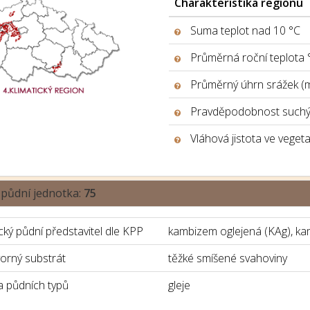
Charakteristika regionu
Suma teplot nad 10 °C
Průměrná roční teplota 
Průměrný úhrn srážek (
Pravděpodobnost suchýc
Vláhová jistota ve veget
 půdní jednotka:
75
ký půdní představitel dle KPP
kambizem oglejená (KAg), kam
orný substrát
těžké smíšené svahoviny
 půdních typů
gleje