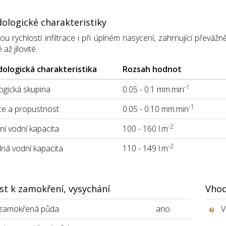
ologické charakteristiky
ou rychlostí infiltrace i při úplném nasycení, zahrnující přev
é až jílovité.
ologická charakteristika
Rozsah hodnot
-1
gická skupina
0.05 - 0.1 mm.min
-1
ace a propustnost
0.05 - 0.10 mm.min
-2
í vodní kapacita
100 - 160 l.m
-2
lná vodní kapacita
110 - 149 l.m
st k zamokření, vysychání
Vhod
 zamokřená půda
ano
V