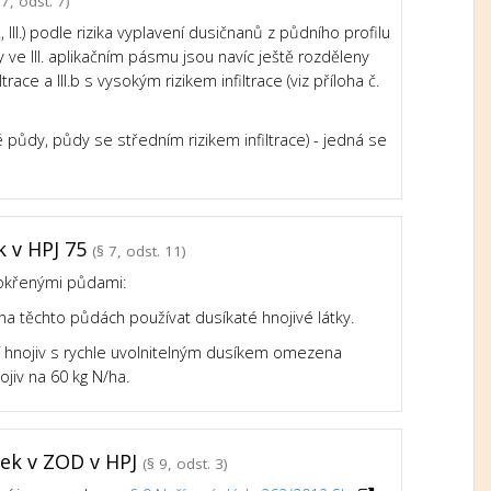
7, odst. 7)
III.) podle rizika vyplavení dusičnanů z půdního profilu
e III. aplikačním pásmu jsou navíc ještě rozděleny
trace a III.b s vysokým rizikem infiltrace (viz příloha č.
né půdy, půdy se středním rizikem infiltrace) - jedná se
k v HPJ 75
(§ 7, odst. 11)
mokřenými půdami:
a těchto půdách používat dusíkaté hnojivé látky.
í hnojiv s rychle uvolnitelným dusíkem omezena
jiv na 60 kg N/ha.
tek v ZOD v HPJ
(§ 9, odst. 3)