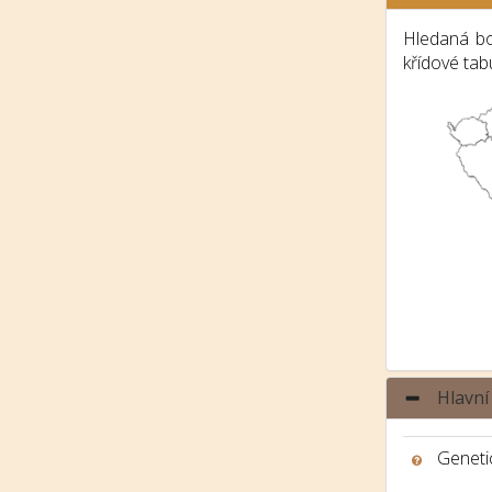
Hledaná bo
křídové tab
Hlavní
Genetic