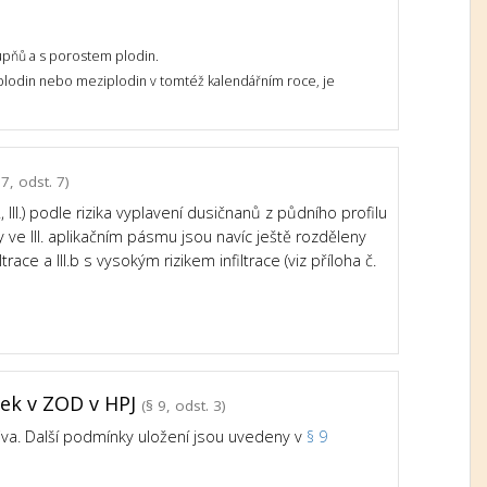
upňů a s porostem plodin.
 plodin nebo meziplodin v tomtéž kalendářním roce, je
7, odst. 7)
III.) podle rizika vyplavení dusičnanů z půdního profilu
e III. aplikačním pásmu jsou navíc ještě rozděleny
trace a III.b s vysokým rizikem infiltrace (viz příloha č.
tek v ZOD v HPJ
(§ 9, odst. 3)
iva. Další podmínky uložení jsou uvedeny v
§ 9