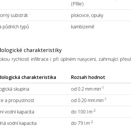
(PRkr)
orný substrát
pískovce, opuky
 půdních typů
kambizemě
ologické charakteristiky
okou rychlostí infiltrace i při úplném nasycení, zahrnující 
ologická charakteristika
Rozsah hodnot
-1
gická skupina
od 0.2 mm.min
-1
ace a propustnost
od 0.20 mm.min
-2
í vodní kapacita
do 100 l.m
-2
lná vodní kapacita
do 79 l.m