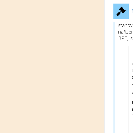
stanov
nařízen
BPEJ j