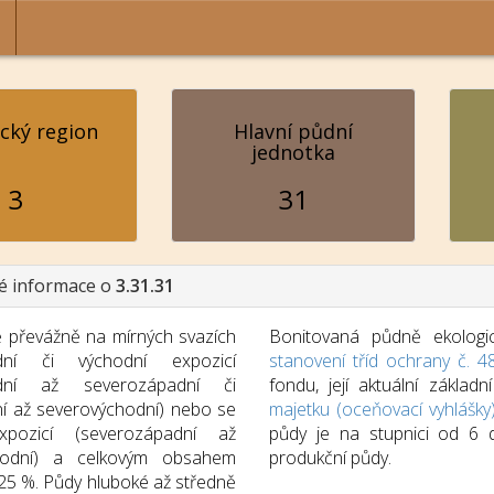
ický region
Hlavní půdní
jednotka
3
31
é informace o
3.31.31
převážně na mírných svazích
Bonitovaná půdně ekologic
ní či východní expozicí
stanovení tříd ochrany č. 4
adní až severozápadní či
fondu, její aktuální zákla
ní až severovýchodní) nebo se
majetku (oceňovací vyhlášky
xpozicí (severozápadní až
půdy je na stupnici od 6
hodní) a celkovým obsahem
produkční půdy.
 25 %. Půdy hluboké až středně