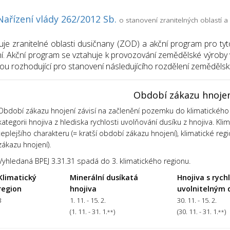
Nařízení vlády 262/2012 Sb.
o stanovení zranitelných oblastí
uje zranitelné oblasti dusičnany (ZOD) a akční program pro tyt
í. Akční program se vztahuje k provozování zemědělské výroby v
sou rozhodující pro stanovení následujícího rozdělení zemědělsk
Období zákazu hnoje
Období zákazu hnojení závisí na začlenění pozemku do klimatického 
kategorii hnojiva z hlediska rychlosti uvolňování dusíku z hnojiva. Kl
teplejšího charakteru (= kratší období zákazu hnojení), klimatické regi
zákazu hnojení).
Vyhledaná BPEJ 3.31.31 spadá do 3. klimatického regionu.
Klimatický
Minerální dusíkatá
Hnojiva s rych
region
hnojiva
uvolnitelným 
3
1. 11. - 15. 2.
30. 11. - 15. 2.
(1. 11. - 31. 1.
)
(30. 11. - 31. 1.
)
**
**