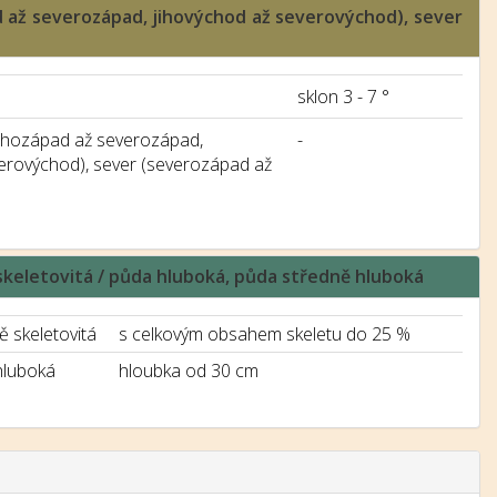
ad až severozápad, jihovýchod až severovýchod), sever
sklon 3 - 7 °
jihozápad až severozápad,
-
verovýchod), sever (severozápad až
ě skeletovitá / půda hluboká, půda středně hluboká
ě skeletovitá
s celkovým obsahem skeletu do 25 %
hluboká
hloubka od 30 cm