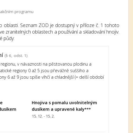
 a akčním programu
o oblasti. Seznam ZOD je dostupný v příloze č. 1 tohoto
e zranitelných oblastech a používání a skladování hnojiv.
é půdy:
ní
(§ 6, odst. 1)
regionu, v návaznosti na pěstovanou plodinu a
imatické regiony 0 až 5 jsou převážně suššího a
ony 6 až 9 jsou spíše vlhčí a chladnější (= delší období
le
Hnojiva s pomalu uvolnitelným
dusíkem
dusíkem a upravené kaly
***
15. 12. - 15. 2.