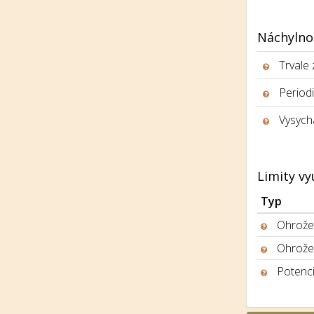
Náchylno
Trvale
Period
Vysych
Limity vy
Typ
Ohrožen
Ohrože
Potenci