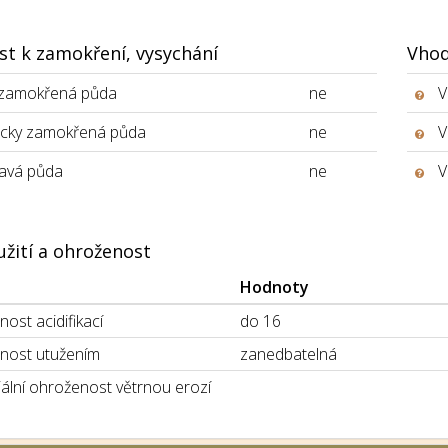
st k zamokření, vysychání
Vhod
 zamokřená půda
ne
V
icky zamokřená půda
ne
V
avá půda
ne
V
užití a ohroženost
Hodnoty
ost acidifikací
do 16
nost utužením
zanedbatelná
ální ohroženost větrnou erozí