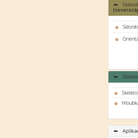
Skloni
(severozá
Sklonit
Orient
Skelet
Skeleto
Hloubk
Aplika