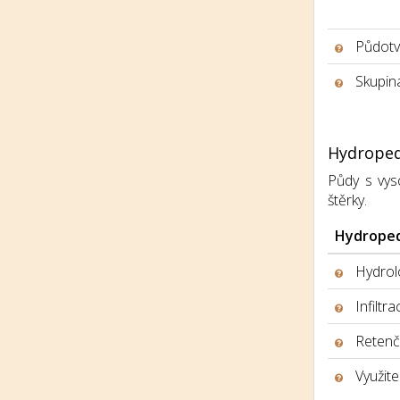
Půdotv
Skupina
Hydroped
Půdy s vys
štěrky.
Hydroped
Hydrolo
Infiltr
Retenčn
Využite