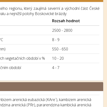
ého regionu, který zaujímá severní a východní část České
lu a nejnižší polohy Boskovické brázdy.
Rozsah hodnot
2500 - 2800
°C
8 - 9
mm)
550 - 650
h vegetačních období v %
10 - 20
ačním období
4 - 7
mbizem arenická eubazická (KAre´), kambizem arenická
ndzina arenická (PRr), pararendzina kambická arenická