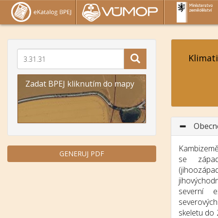
Klimat
Zadat BPEJ kliknutím do mapy
Obecn
Kambizemě 
GENERUJ PDF
se západ
(jihoozáp
jihovýchod
severní e
severovýc
skeletu do