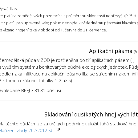
Vysvětlivky:
** platí na zemědělských pozemcích s průměrnou sklonitostí nepřevyšující 5 st
*** platí i pro upravené kaly; pokud nedojde k následnému pěstování hlavních
zakázáno hnojení také v období od 1. června do 31. července.
Aplikační pásma
(§ 
Zemědělská půda v ZOD je rozčleněna do tří aplikačních pásem (I., II., 
s využitím systému bonitovaných půdně ekologických jednotek. Půdy v
podle rizika infiltrace na aplikační pásmo III.a se středním rizikem infil
2 k tomuto zákonu, tabulky č. 2 až 5).
Vyhledané BPEJ 3.31.31 přísluší .
Skladování dusíkatých hnojivých lá
Na těchto půdách lze za určitých podmínek uložit tuhá statková hnoj
Nařízení vlády 262/2012 Sb.