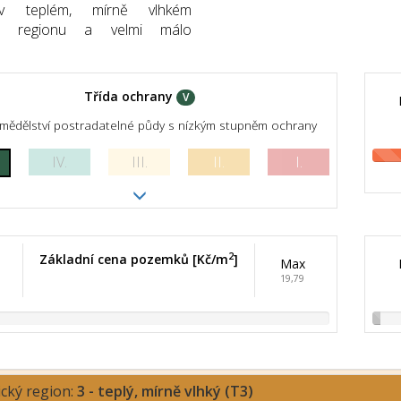
v teplém, mírně vlhkém
kém regionu a velmi málo
Třída ochrany
V
mědělství postradatelné půdy s nízkým stupněm ochrany
IV.
III.
II.
I.
2
Základní cena pozemků [Kč/m
]
Max
19,79
ický region:
3 - teplý, mírně vlhký (T3)