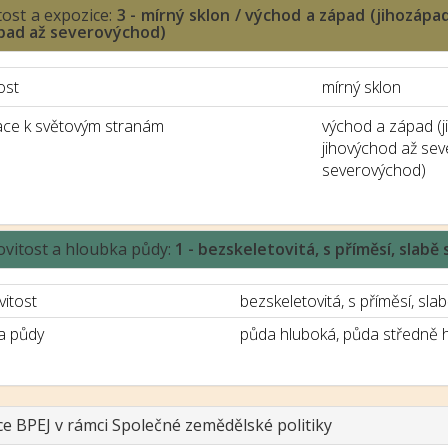
tost a expozice:
3 - mírný sklon / východ a západ (jihozáp
pad až severovýchod)
ost
mírný sklon
ace k světovým stranám
východ a západ (
jihovýchod až se
severovýchod)
ovitost a hloubka půdy:
1 - bezskeletovitá, s příměsí, slab
vitost
bezskeletovitá, s příměsí, slab
a půdy
půda hluboká, půda středně 
ce BPEJ v rámci Společné zemědělské politiky