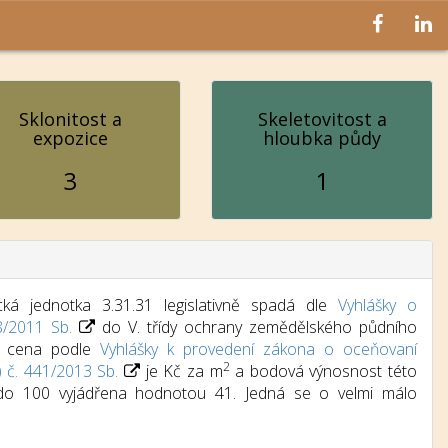
Sklonitost a
Skeletovitost a
expozice
hloubka půdy
3
1
ká jednotka 3.31.31 legislativně spadá dle
Vyhlášky o
8/2011 Sb.
do V. třídy ochrany zemědělského půdního
dní cena podle
Vyhlášky k provedení zákona o oceňovaní
2
) č. 441/2013 Sb.
je Kč za m
a bodová výnosnost této
 do 100 vyjádřena hodnotou 41. Jedná se o velmi málo