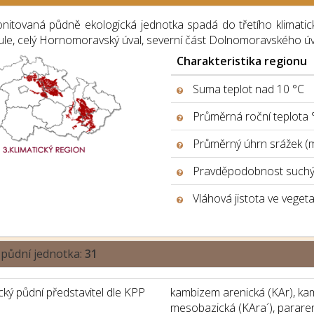
nitovaná půdně ekologická jednotka spadá do třetího klimatick
ule, celý Hornomoravský úval, severní část Dolnomoravského úva
Charakteristika regionu
Suma teplot nad 10 °C
Průměrná roční teplota 
Průměrný úhrn srážek (
Pravděpodobnost suchýc
Vláhová jistota ve veget
 půdní jednotka:
31
ký půdní představitel dle KPP
kambizem arenická (KAr), ka
mesobazická (KAra´), parare