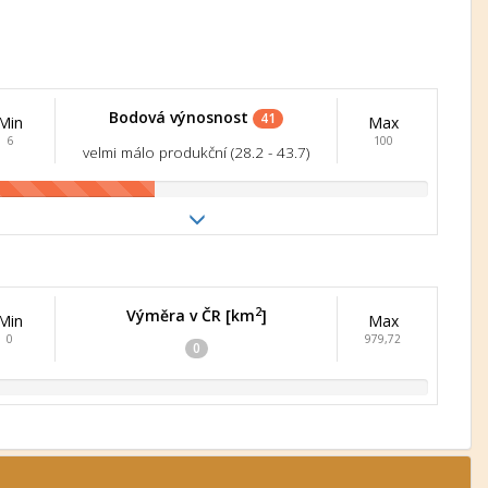
Bodová výnosnost
41
Min
Max
6
100
velmi málo produkční (28.2 - 43.7)
2
Výměra v ČR [km
]
Min
Max
0
979,72
0