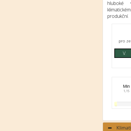
hluboké 
klimatic
produkční.
pro ze
V.
Min
1,15
Klimat