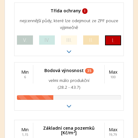
Třída ochrany
I
nejcennější půdy, které lze odejmout ze ZPF pouze
výjimečně
V.
IV.
III.
II.
I.
Bodová výnosnost
35
Min
Max
6
100
velmi málo produkční
(28.2 - 43.7)
Základní cena pozemků
Min
Max
2
[Kč/m
]
1,15
19,79