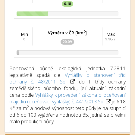
6.18
2
Výměra v ČR [km
]
Min
Max
0
979,72
20.09
Bonitovaná půdně ekologická jednotka 7.28.11
legislativně spadá dle
Vyhlášky o stanovení tříd
ochrany č. 48/2011 Sb.
do I. třídy ochrany
zemědělského půdního fondu, její aktuální základní
cena podle
Vyhlášky k provedení zákona o oceňovaní
majetku (oceňovací vyhlášky) č. 441/2013 Sb.
je 6.18
2
Kč za m
a bodová výnosnost této půdy je na stupnici
od 6 do 100 vyjádřena hodnotou 35. Jedná se o velmi
málo produkční půdy.