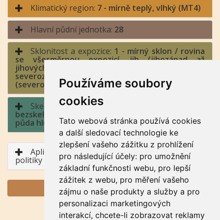
Klimatický region:
7 - mírně teplý, vlhký (MT4)
Hlavní půdní jednotka:
28
Sklonitost a expozice:
1 - mírný sklon / rovina
se všesměrnou expozicí, jih (jihozápad až
jihovýchod), východ a západ (jihozápad až
severozápad, jihovýchod až severovýchod), sever
Používáme soubory
(severozápad až severovýchod)
cookies
Skeletovitost a hloubka půdy:
1 -
bezskeletovitá, s příměsí, slabě skeletovitá /
Tato webová stránka používá cookies
půda hluboká, půda středně hluboká
a další sledovací technologie ke
zlepšení vašeho zážitku z prohlížení
Aplikace BPEJ v rámci Společné zemědělské
pro následující účely:
pro umožnění
politiky
základní funkčnosti webu
,
pro lepší
zážitek z webu
,
pro měření vašeho
GENERUJ PDF
zájmu o naše produkty a služby a pro
personalizaci marketingových
interakcí
,
chcete-li zobrazovat reklamy