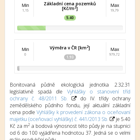
Základní cena pozemků
Min
Max
2
[Kč/m
]
1,15
19,79
5.40
2
Výměra v ČR [km
]
Min
Max
0
979,72
1.93
Bonitovaná půdně ekologická jednotka 2.32.31
legislativně spadá dle
Vyhlášky o stanovení tříd
ochrany č. 48/2011 Sb.
do IV. třídy ochrany
zemědělského půdního fondu, její aktuální základní
cena podle
Vyhlášky k provedení zákona o oceňovaní
majetku (oceňovací vyhlášky) č. 441/2013 Sb.
je 5.40
2
Kč za m
a bodová výnosnost této půdy je na stupnici
od 6 do 100 vyjádřena hodnotou 37. Jedná se o velmi
málo produkční půdy.