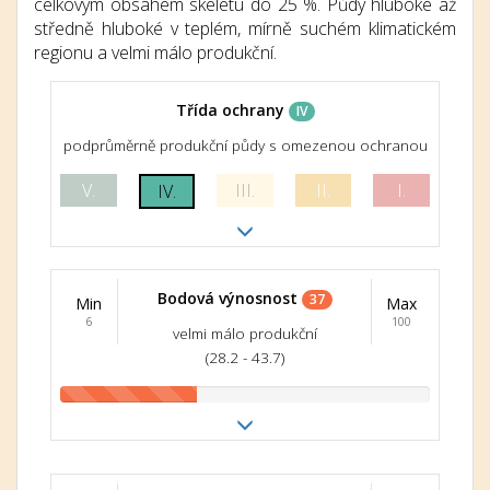
celkovým obsahem skeletu do 25 %. Půdy hluboké až
středně hluboké v teplém, mírně suchém klimatickém
regionu a velmi málo produkční.
Třída ochrany
IV
podprůměrně produkční půdy s omezenou ochranou
V.
III.
II.
I.
IV.
Bodová výnosnost
37
Min
Max
6
100
velmi málo produkční
(28.2 - 43.7)