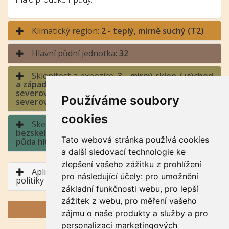
Klimatický region:
2 - teplý, mírně suchý (T2)
Hlavní půdní jednotka:
32
Sklonitost a expozice:
3 - mírný sklon / východ
a západ (jihozápad až severozápad, jihovýchod až
severovýchod), sever (severozápad až
Používáme soubory
severovýchod)
cookies
Skeletovitost a hloubka půdy:
1 -
bezskeletovitá, s příměsí, slabě skeletovitá /
Tato webová stránka používá cookies
půda hluboká, půda středně hluboká
a další sledovací technologie ke
zlepšení vašeho zážitku z prohlížení
Aplikace BPEJ v rámci Společné zemědělské
pro následující účely:
pro umožnění
politiky
základní funkčnosti webu
,
pro lepší
zážitek z webu
,
pro měření vašeho
GENERUJ PDF
zájmu o naše produkty a služby a pro
personalizaci marketingových