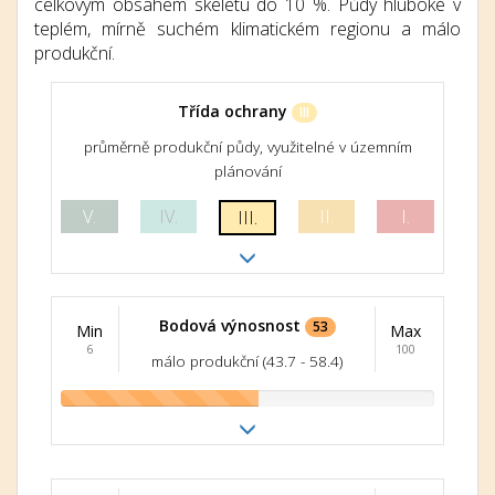
celkovým obsahem skeletu do 10 %. Půdy hluboké v
teplém, mírně suchém klimatickém regionu a málo
produkční.
Třída ochrany
III
průměrně produkční půdy, využitelné v územním
plánování
V.
IV.
II.
I.
III.
Bodová výnosnost
53
Min
Max
6
100
málo produkční (43.7 - 58.4)