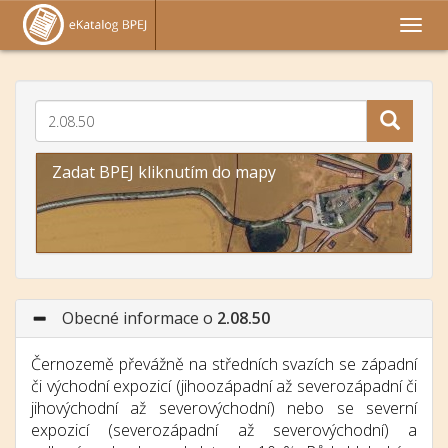
Zadat BPEJ kliknutím do mapy
Obecné informace o
2.08.50
Černozemě převážně na středních svazích se západní
či východní expozicí (jihoozápadní až severozápadní či
jihovýchodní až severovýchodní) nebo se severní
expozicí (severozápadní až severovýchodní) a