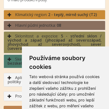
Klimatický region:
2 - teplý, mírně suchý (T2)
Hlavní půdní jednotka:
08
Sklonitost a expozice:
5 - střední sklon /
východ a západ (jihozápad až severozápad,
jihovýchod až severovýchod), sever
(severozápad až severovýchod)
Používáme soubory
Skeletovitost a hloubka půdy:
0 -
bezskeletovitá, s příměsí / půda hluboká
cookies
Tato webová stránka používá cookies
Aplikace BPEJ v rámci Společné zemědělské
politiky
a další sledovací technologie ke
zlepšení vašeho zážitku z prohlížení
pro následující účely:
pro umožnění
Profil půdního typu
základní funkčnosti webu
,
pro lepší
zážitek z webu
,
pro měření vašeho