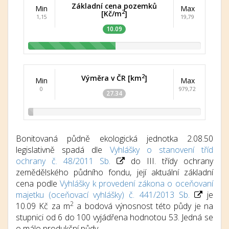
Základní cena pozemků
Min
Max
2
[Kč/m
]
1,15
19,79
10.09
2
Výměra v ČR [km
]
Min
Max
0
979,72
27.34
Bonitovaná půdně ekologická jednotka 2.08.50
legislativně spadá dle
Vyhlášky o stanovení tříd
ochrany č. 48/2011 Sb.
do III. třídy ochrany
zemědělského půdního fondu, její aktuální základní
cena podle
Vyhlášky k provedení zákona o oceňovaní
majetku (oceňovací vyhlášky) č. 441/2013 Sb.
je
2
10.09 Kč za m
a bodová výnosnost této půdy je na
stupnici od 6 do 100 vyjádřena hodnotou 53. Jedná se
o málo produkční půdy.