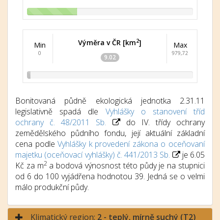
2
Výměra v ČR [km
]
Min
Max
0
979,72
9.02
Bonitovaná půdně ekologická jednotka 2.31.11
legislativně spadá dle
Vyhlášky o stanovení tříd
ochrany č. 48/2011 Sb.
do IV. třídy ochrany
zemědělského půdního fondu, její aktuální základní
cena podle
Vyhlášky k provedení zákona o oceňovaní
majetku (oceňovací vyhlášky) č. 441/2013 Sb.
je 6.05
2
Kč za m
a bodová výnosnost této půdy je na stupnici
od 6 do 100 vyjádřena hodnotou 39. Jedná se o velmi
málo produkční půdy.
Klimatický region:
2 - teplý, mírně suchý (T2)