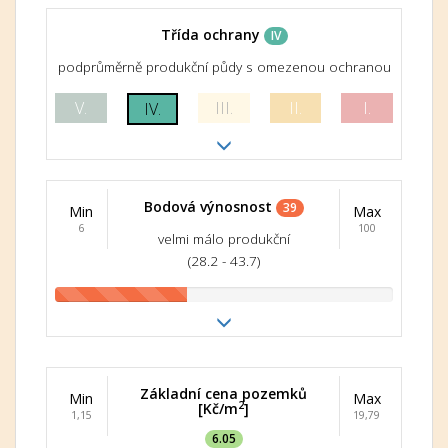
Třída ochrany
IV
podprůměrně produkční půdy s omezenou ochranou
V.
III.
II.
I.
IV.
Bodová výnosnost
39
Min
Max
6
100
velmi málo produkční
(28.2 - 43.7)
Základní cena pozemků
Min
Max
2
[Kč/m
]
1,15
19,79
6.05