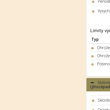
Period
Vysych
Limity vy
Typ
Ohrožen
Ohrože
Potenci
Skloni
(jihozápa
Sklonit
Orient