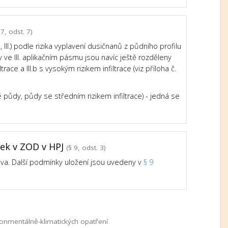
7, odst. 7)
III.) podle rizika vyplavení dusičnanů z půdního profilu
e III. aplikačním pásmu jsou navíc ještě rozděleny
trace a III.b s vysokým rizikem infiltrace (viz příloha č.
né půdy, půdy se středním rizikem infiltrace) - jedná se
tek v ZOD v HPJ
(§ 9, odst. 3)
iva. Další podmínky uložení jsou uvedeny v
§ 9
nmentálně-klimatických opatření