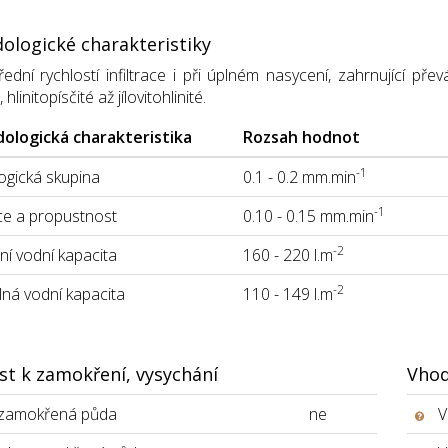
ologické charakteristiky
ední rychlostí infiltrace i při úplném nasycení, zahrnující p
linitopísčité až jílovitohlinité.
ologická charakteristika
Rozsah hodnot
-1
gická skupina
0.1 - 0.2 mm.min
-1
ace a propustnost
0.10 - 0.15 mm.min
-2
í vodní kapacita
160 - 220 l.m
-2
lná vodní kapacita
110 - 149 l.m
st k zamokření, vysychání
Vhod
 zamokřená půda
ne
V