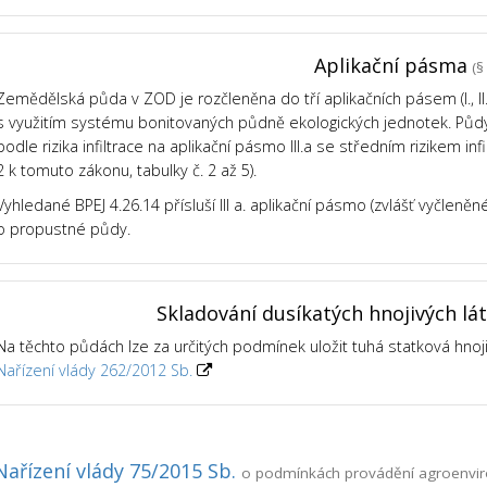
Aplikační pásma
(§ 
Zemědělská půda v ZOD je rozčleněna do tří aplikačních pásem (I., II., 
s využitím systému bonitovaných půdně ekologických jednotek. Půdy v
podle rizika infiltrace na aplikační pásmo III.a se středním rizikem infil
2 k tomuto zákonu, tabulky č. 2 až 5).
Vyhledané BPEJ 4.26.14 přísluší III a. aplikační pásmo (zvlášť vyčleně
o propustné půdy.
Skladování dusíkatých hnojivých lá
Na těchto půdách lze za určitých podmínek uložit tuhá statková hnoj
Nařízení vlády 262/2012 Sb.
Nařízení vlády 75/2015 Sb.
o podmínkách provádění agroenviro