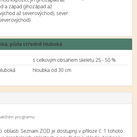
od a západ (jihozápad až
ovýchod až severovýchod), sever
severovýchod)
boká, půda středně hluboká
s celkovým obsahem skeletu 25 - 50 %
hluboká
hloubka od 30 cm
 a akčním programu
o oblasti. Seznam ZOD je dostupný v příloze č. 1 tohoto