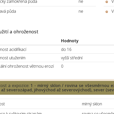
icky zamokřená půda
ne
V
avá půda
ne
V
užití a ohroženost
Hodnoty
ost acidifikací
do 16
nost utužením
vyšší střední
ální ohroženost větrnou erozí
0
tost a expozice:
1 - mírný sklon / rovina se všesměrnou ex
d až severozápad, jihovýchod až severovýchod), sever (s
ost
mírný sklon
ace k světovým stranám
rovina se všesměr