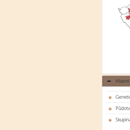
Hlavní
Genetic
Půdotv
Skupina