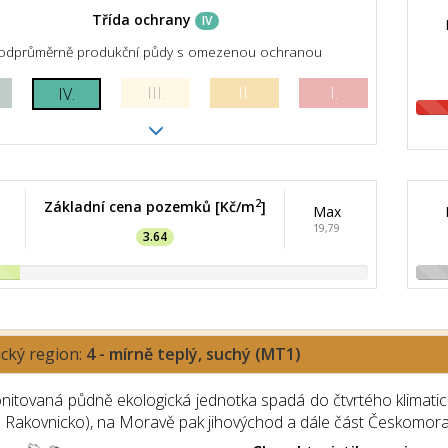
Třída ochrany
IV
odprůměrně produkční půdy s omezenou ochranou
III.
II.
I.
IV.
2
Základní cena pozemků [Kč/m
]
Max
19,79
3.64
ický region:
4 - mírně teplý, suchý (MT1)
itovaná půdně ekologická jednotka spadá do čtvrtého klimatické
a Rakovnicko), na Moravě pak jihovýchod a dále část Českomor