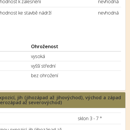
hodnost k zalesnění
nevhodná
hodnost ke stavbě nádrží
nevhodná
Ohroženost
vysoká
vyšší střední
bez ohrožení
pozicí, jih (jihozápad až jihovýchod), východ a západ
everozápad až severovýchod)
sklon 3 - 7 °
nou expozicí, jih (jihozápad až
-