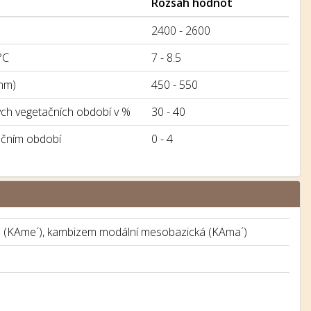
Rozsah hodnot
2400 - 2600
°C
7 - 8.5
mm)
450 - 550
h vegetačních období v %
30 - 40
ačním období
0 - 4
 (KAme´), kambizem modální mesobazická (KAma´)