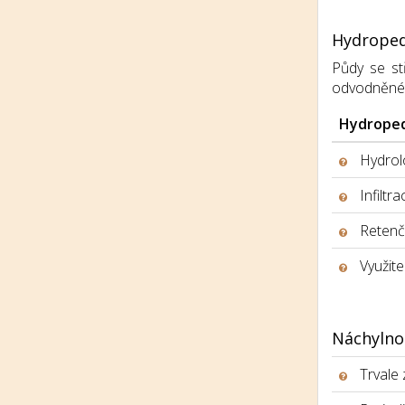
Hydroped
Půdy se stř
odvodněné, h
Hydroped
Hydrolo
Infiltr
Retenčn
Využite
Náchylno
Trvale