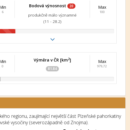
Bodová výnosnost
20
Min
Max
6
100
produkčně málo významné
(11 - 28.2)
2
Výměra v ČR [km
]
Min
Max
0
979,72
81.84
ho regionu, zaujímající největší část Plzeňské pahorkatiny
avské vysočiny (severozápadně od Znojma).