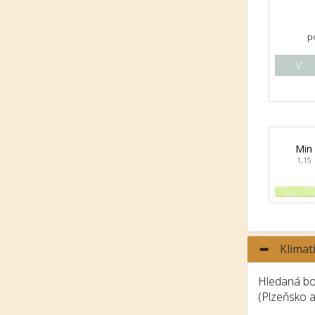
p
V.
Min
1,15
Klimat
Hledaná bon
(Plzeňsko 