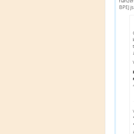
nařízen
BPEJ j