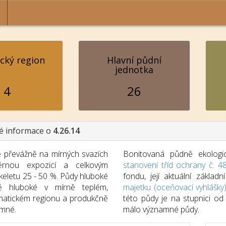
ický region
Hlavní půdní
jednotka
4
26
é informace o
4.26.14
převážně na mírných svazích
Bonitovaná půdně ekologic
rnou expozicí a celkovým
stanovení tříd ochrany č. 4
eletu 25 - 50 %. Půdy hluboké
fondu, její aktuální zákla
ě hluboké v mírně teplém,
majetku (oceňovací vyhlášky
matickém regionu a produkčně
této půdy je na stupnici o
mné.
málo významné půdy.