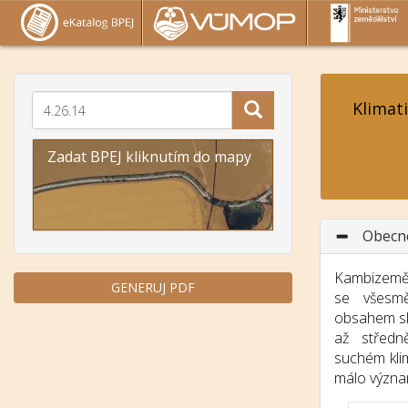
Klimat
Zadat BPEJ kliknutím do mapy
Obecn
Kambizemě 
GENERUJ PDF
se všesmě
obsahem sk
až středn
suchém kli
málo význa