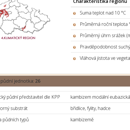
Charakteristika regionu
Suma teplot nad 10 °C
Průměrná roční teplota 
Průměrný úhrn srážek (
Pravděpodobnost suchýc
Vláhová jistota ve veget
 půdní jednotka:
26
ký půdní představitel dle KPP
kambizem modální eubazická
orný substrát
břidlice, fylity, hadce
 půdních typů
kambizemě