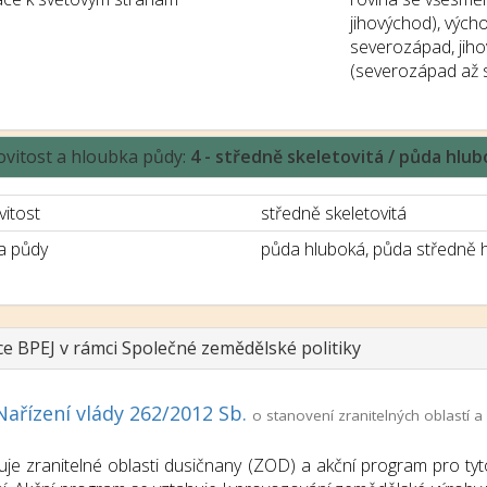
jihovýchod), vých
severozápad, jih
(severozápad až 
ovitost a hloubka půdy:
4 - středně skeletovitá / půda hlu
vitost
středně skeletovitá
a půdy
půda hluboká, půda středně 
ce BPEJ v rámci Společné zemědělské politiky
Nařízení vlády 262/2012 Sb.
o stanovení zranitelných oblastí
uje zranitelné oblasti dusičnany (ZOD) a akční program pro tyt