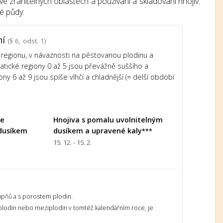
e zranitelných oblastech a používání a skladování hnojiv.
é půdy:
ní
(§ 6, odst. 1)
regionu, v návaznosti na pěstovanou plodinu a
imatické regiony 0 až 5 jsou převážně suššího a
ony 6 až 9 jsou spíše vlhčí a chladnější (= delší období
le
Hnojiva s pomalu uvolnitelným
dusíkem
dusíkem a upravené kaly
***
15. 12. - 15. 2.
upňů a s porostem plodin.
 plodin nebo meziplodin v tomtéž kalendářním roce, je