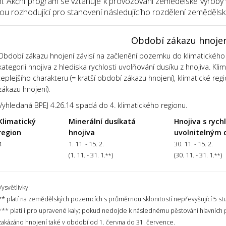
í. Akční program se vztahuje k provozování zemědělské výroby v
sou rozhodující pro stanovení následujícího rozdělení zemědělsk
Období zákazu hnoje
Období zákazu hnojení závisí na začlenění pozemku do klimatického 
kategorii hnojiva z hlediska rychlosti uvolňování dusíku z hnojiva. Kl
teplejšího charakteru (= kratší období zákazu hnojení), klimatické regi
zákazu hnojení).
Vyhledaná BPEJ 4.26.14 spadá do 4. klimatického regionu.
Klimatický
Minerální dusíkatá
Hnojiva s rych
region
hnojiva
uvolnitelným 
4
1. 11. - 15. 2.
30. 11. - 15. 2.
(1. 11. - 31. 1.
)
(30. 11. - 31. 1.
)
**
**
Vysvětlivky:
** platí na zemědělských pozemcích s průměrnou sklonitostí nepřevyšující 5 st
*** platí i pro upravené kaly; pokud nedojde k následnému pěstování hlavních
zakázáno hnojení také v období od 1. června do 31. července.