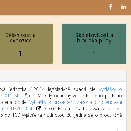
Sklonitost a
Skeletovitost a
expozice
hloubka půdy
1
4
ká jednotka 4.26.14 legislativně spadá dle
Vyhlášky o
8/2011 Sb.
do IV. třídy ochrany zemědělského půdního
dní cena podle
Vyhlášky k provedení zákona o oceňovaní
2
) č. 441/2013 Sb.
je 3.64 Kč za m
a bodová výnosnost
d 6 do 100 vyjádřena hodnotou 20. Jedná se o produkčně