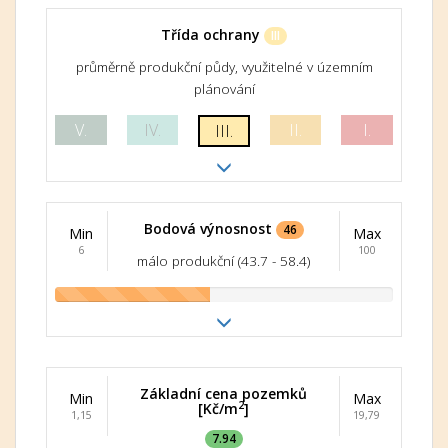
Třída ochrany
III
průměrně produkční půdy, využitelné v územním
plánování
V.
IV.
II.
I.
III.
Bodová výnosnost
46
Min
Max
6
100
málo produkční (43.7 - 58.4)
Základní cena pozemků
Min
Max
2
[Kč/m
]
1,15
19,79
7.94