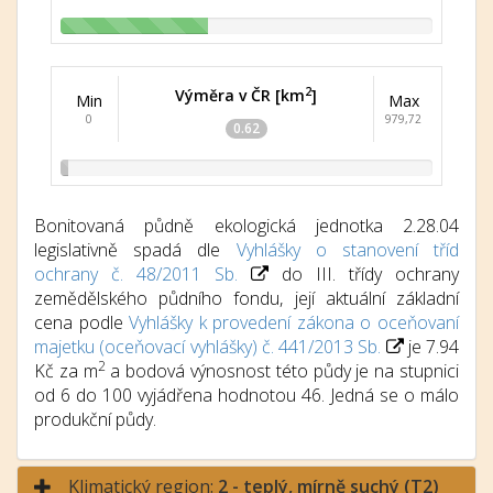
2
Výměra v ČR [km
]
Min
Max
0
979,72
0.62
Bonitovaná půdně ekologická jednotka 2.28.04
legislativně spadá dle
Vyhlášky o stanovení tříd
ochrany č. 48/2011 Sb.
do III. třídy ochrany
zemědělského půdního fondu, její aktuální základní
cena podle
Vyhlášky k provedení zákona o oceňovaní
majetku (oceňovací vyhlášky) č. 441/2013 Sb.
je 7.94
2
Kč za m
a bodová výnosnost této půdy je na stupnici
od 6 do 100 vyjádřena hodnotou 46. Jedná se o málo
produkční půdy.
Klimatický region:
2 - teplý, mírně suchý (T2)