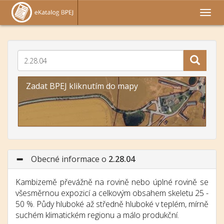
Zadat BPEJ kliknutím do mapy
Obecné informace o
2.28.04
Kambizemě převážně na rovině nebo úplné rovině se
všesměrnou expozicí a celkovým obsahem skeletu 25 -
50 %. Půdy hluboké až středně hluboké v teplém, mírně
suchém klimatickém regionu a málo produkční.