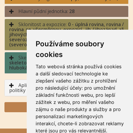
Hlavní půdní jednotka:
28
Sklonitost a expozice:
0 - úplná rovina, rovina /
rovina se všesměrnou expozicí, jih (jihozápad až
jihovýchod), východ a západ (jihozápad až
severozápad, jihovýchod až severovýchod), sever
Používáme soubory
(severozápad až severovýchod)
cookies
Skeletovitost a hloubka půdy:
4 - středně
skeletovitá / půda hluboká, půda středně
Tato webová stránka používá cookies
hluboká
a další sledovací technologie ke
zlepšení vašeho zážitku z prohlížení
Aplikace BPEJ v rámci Společné zemědělské
pro následující účely:
pro umožnění
politiky
základní funkčnosti webu
,
pro lepší
zážitek z webu
,
pro měření vašeho
GENERUJ PDF
zájmu o naše produkty a služby a pro
personalizaci marketingových
interakcí
,
chcete-li zobrazovat reklamy
které jsou pro vás relevantnější
.