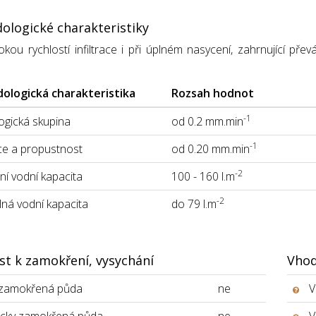
ologické charakteristiky
okou rychlostí infiltrace i při úplném nasycení, zahrnující 
ologická charakteristika
Rozsah hodnot
-1
gická skupina
od 0.2 mm.min
-1
ace a propustnost
od 0.20 mm.min
-2
í vodní kapacita
100 - 160 l.m
-2
lná vodní kapacita
do 79 l.m
st k zamokření, vysychání
Vhod
 zamokřená půda
ne
V