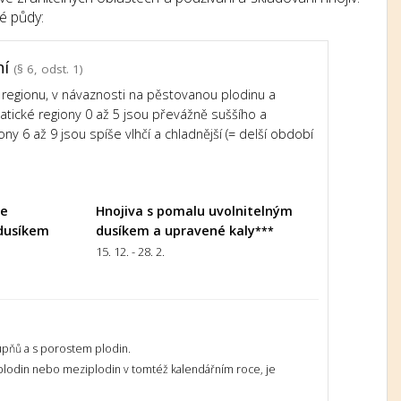
é půdy:
ní
(§ 6, odst. 1)
regionu, v návaznosti na pěstovanou plodinu a
imatické regiony 0 až 5 jsou převážně suššího a
ony 6 až 9 jsou spíše vlhčí a chladnější (= delší období
le
Hnojiva s pomalu uvolnitelným
dusíkem
dusíkem a upravené kaly
***
15. 12. - 28. 2.
upňů a s porostem plodin.
 plodin nebo meziplodin v tomtéž kalendářním roce, je