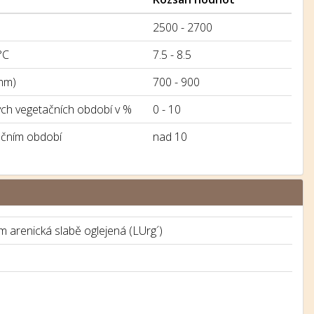
2500 - 2700
°C
7.5 - 8.5
mm)
700 - 900
h vegetačních období v %
0 - 10
ačním období
nad 10
em arenická slabě oglejená (LUrg´)