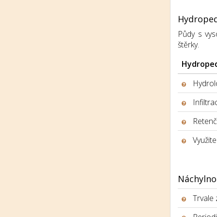
Hydroped
Půdy s vys
štěrky.
Hydroped
Hydrolo
Infiltr
Retenčn
Využite
Náchylno
Trvale