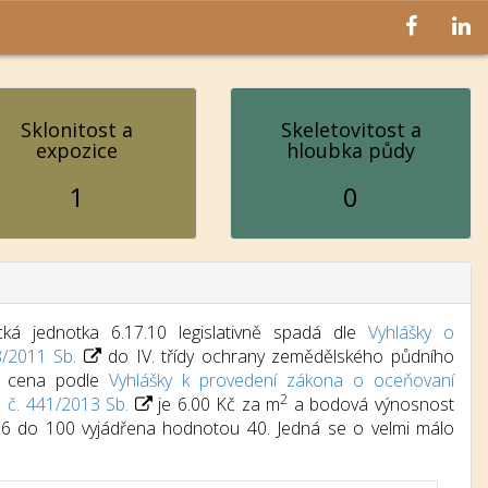
Sklonitost a
Skeletovitost a
expozice
hloubka půdy
1
0
ká jednotka 6.17.10 legislativně spadá dle
Vyhlášky o
8/2011 Sb.
do IV. třídy ochrany zemědělského půdního
dní cena podle
Vyhlášky k provedení zákona o oceňovaní
2
) č. 441/2013 Sb.
je 6.00 Kč za m
a bodová výnosnost
d 6 do 100 vyjádřena hodnotou 40. Jedná se o velmi málo