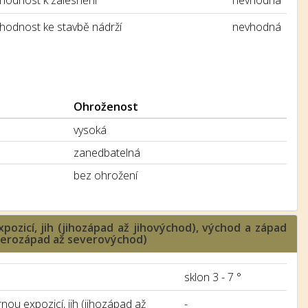
hodnost k zalesnění
nevhodná
hodnost ke stavbě nádrží
nevhodná
Ohroženost
vysoká
zanedbatelná
bez ohrožení
pozicí, jih (jihozápad až jihovýchod), východ a západ
everozápad až severovýchod)
sklon 3 - 7 °
nou expozicí, jih (jihozápad až
-