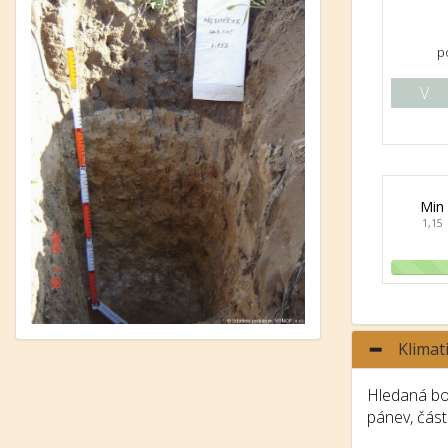
p
V.
Min
1,15
Klimat
Hledaná bo
pánev, část