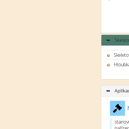
Skelet
Skeleto
Hloubk
Aplika
stanov
nařízen