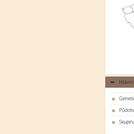
Hlavní
Genetic
Půdotv
Skupina