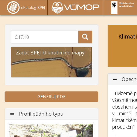
Klimat
Zadat BPEJ kliknutím do mapy
Obecn
Luvizemě p
GENERUJ PDF
všesměrn
obsahem sk
v mírně t
Profil půdního typu
klimatic
produkční.