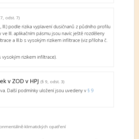
7, odst. 7)
III.) podle rizika vyplavení dusičnanů z půdního profilu
e III. aplikačním pásmu jsou navíc ještě rozděleny
trace a III.b s vysokým rizikem infiltrace (viz příloha č.
 vysokým rizikem infiltrace).
tek v ZOD v HPJ
(§ 9, odst. 3)
iva. Další podmínky uložení jsou uvedeny v
§ 9
nmentálně-klimatických opatření