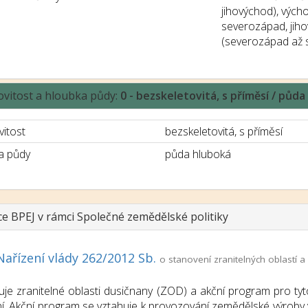
jihovýchod), vých
severozápad, jih
(severozápad až 
ovitost a hloubka půdy:
0 - bezskeletovitá, s příměsí / půd
vitost
bezskeletovitá, s příměsí
a půdy
půda hluboká
ce BPEJ v rámci Společné zemědělské politiky
Nařízení vlády 262/2012 Sb.
o stanovení zranitelných oblastí
uje zranitelné oblasti dusičnany (ZOD) a akční program pro tyt
í. Akční program se vztahuje k provozování zemědělské výroby v