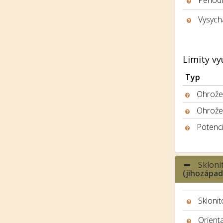
Period
Vysych
Limity vy
Typ
Ohrožen
Ohrože
Potenci
Skloni
(jihozápa
Sklonit
Orient