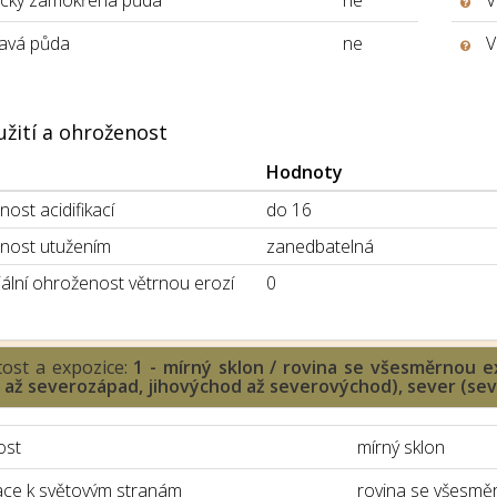
icky zamokřená půda
ne
V
avá půda
ne
V
užití a ohroženost
Hodnoty
ost acidifikací
do 16
nost utužením
zanedbatelná
ální ohroženost větrnou erozí
0
tost a expozice:
1 - mírný sklon / rovina se všesměrnou ex
d až severozápad, jihovýchod až severovýchod), sever (s
ost
mírný sklon
ace k světovým stranám
rovina se všesměr