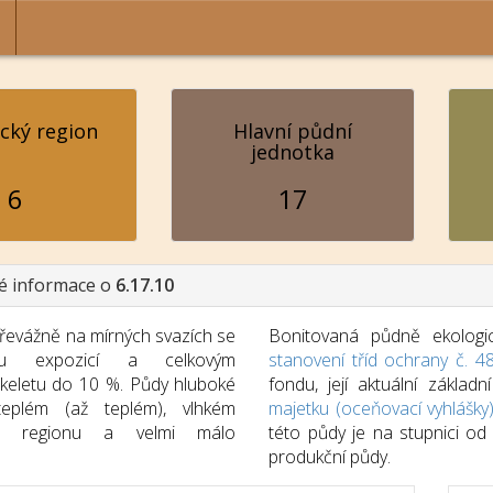
ický region
Hlavní půdní
jednotka
6
17
é informace o
6.17.10
řevážně na mírných svazích se
Bonitovaná půdně ekologic
ou expozicí a celkovým
stanovení tříd ochrany č. 4
eletu do 10 %. Půdy hluboké
fondu, její aktuální zákla
eplém (až teplém), vlhkém
majetku (oceňovací vyhlášky
kém regionu a velmi málo
této půdy je na stupnici o
produkční půdy.