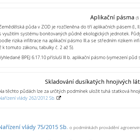
Aplikační pásma
(§ 
Zemědělská půda v ZOD je rozčleněna do tří aplikačních pásem (I., II., 
s využitím systému bonitovaných půdně ekologických jednotek. Půdy v
podle rizika infiltrace na aplikační pásmo III.a se středním rizikem infil
2 k tomuto zákonu, tabulky č. 2 až 5).
Vyhledané BPEJ 6.17.10 přísluší III b. aplikační pásmo (vymezení půd s
Skladování dusíkatých hnojivých lá
Na těchto půdách lze za určitých podmínek uložit tuhá statková hnoj
Nařízení vlády 262/2012 Sb.
Nařízení vlády 75/2015 Sb.
o podmínkách provádění agroenviro