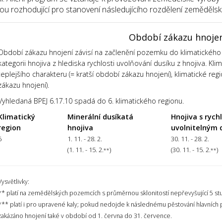
sou rozhodující pro stanovení následujícího rozdělení zemědělsk
Období zákazu hnoje
Období zákazu hnojení závisí na začlenění pozemku do klimatického 
kategorii hnojiva z hlediska rychlosti uvolňování dusíku z hnojiva. Kl
teplejšího charakteru (= kratší období zákazu hnojení), klimatické regi
zákazu hnojení).
Vyhledaná BPEJ 6.17.10 spadá do 6. klimatického regionu.
Klimatický
Minerální dusíkatá
Hnojiva s rych
region
hnojiva
uvolnitelným 
6
1. 11. - 28. 2.
30. 11. - 28. 2.
(1. 11. - 15. 2.
)
(30. 11. - 15. 2.
)
**
**
Vysvětlivky:
** platí na zemědělských pozemcích s průměrnou sklonitostí nepřevyšující 5 st
*** platí i pro upravené kaly; pokud nedojde k následnému pěstování hlavních
zakázáno hnojení také v období od 1. června do 31. července.