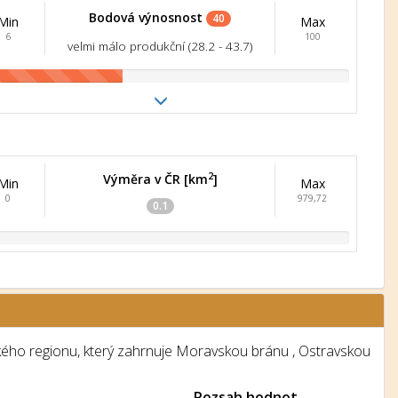
Bodová výnosnost
40
Min
Max
6
100
velmi málo produkční (28.2 - 43.7)
2
Výměra v ČR [km
]
Min
Max
0
979,72
0.1
ého regionu, který zahrnuje Moravskou bránu , Ostravskou
.
Rozsah hodnot