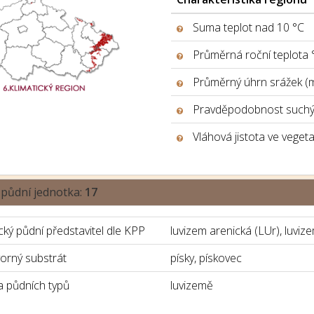
Suma teplot nad 10 °C
Průměrná roční teplota 
Průměrný úhrn srážek (
Pravděpodobnost suchýc
Vláhová jistota ve veget
 půdní jednotka:
17
ký půdní představitel dle KPP
luvizem arenická (LUr), luviz
orný substrát
písky, pískovec
 půdních typů
luvizemě