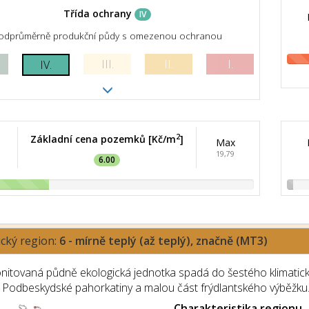
Třída ochrany
IV
odprůměrně produkční půdy s omezenou ochranou
III.
II.
I.
IV.
2
Základní cena pozemků [Kč/m
]
Max
19,79
6.00
ický region:
6 - mírně teplý (až teplý), značně (MT3)
nitovaná půdně ekologická jednotka spadá do šestého klimatick
 Podbeskydské pahorkatiny a malou část frýdlantského výběžku
Charakteristika regionu