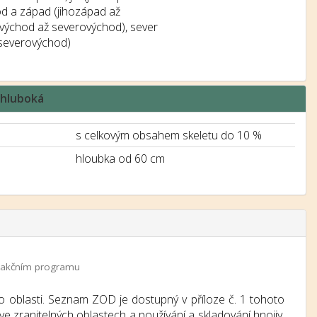
od a západ (jihozápad až
ovýchod až severovýchod), sever
severovýchod)
a hluboká
s celkovým obsahem skeletu do 10 %
hloubka od 60 cm
 a akčním programu
o oblasti. Seznam ZOD je dostupný v příloze č. 1 tohoto
e zranitelných oblastech a používání a skladování hnojiv.