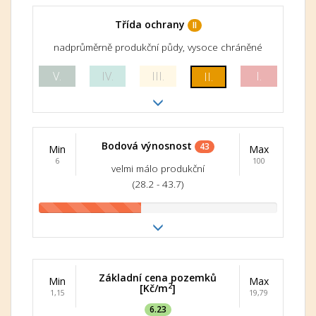
Třída ochrany
II
nadprůměrně produkční půdy, vysoce chráněné
V.
IV.
III.
I.
II.
Bodová výnosnost
43
Min
Max
6
100
velmi málo produkční
(28.2 - 43.7)
Základní cena pozemků
Min
Max
2
[Kč/m
]
1,15
19,79
6.23