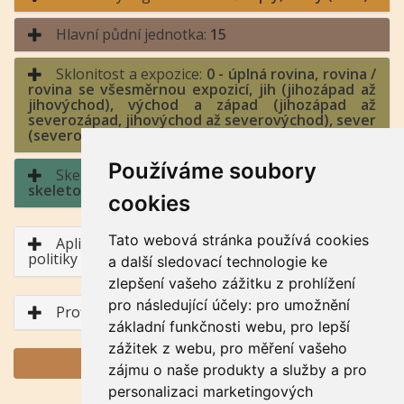
Hlavní půdní jednotka:
15
Sklonitost a expozice:
0 - úplná rovina, rovina /
rovina se všesměrnou expozicí, jih (jihozápad až
jihovýchod), východ a západ (jihozápad až
severozápad, jihovýchod až severovýchod), sever
(severozápad až severovýchod)
Používáme soubory
Skeletovitost a hloubka půdy:
2 - slabě
skeletovitá / půda hluboká
cookies
Tato webová stránka používá cookies
Aplikace BPEJ v rámci Společné zemědělské
politiky
a další sledovací technologie ke
zlepšení vašeho zážitku z prohlížení
pro následující účely:
pro umožnění
Profil půdního typu
základní funkčnosti webu
,
pro lepší
zážitek z webu
,
pro měření vašeho
GENERUJ PDF
zájmu o naše produkty a služby a pro
personalizaci marketingových