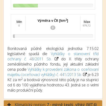
2
Výměra v ČR [km
]
Min
Max
0
979,72
0
Bonitovaná půdně ekologická jednotka 7.15.02
legislativně spadá dle
Vyhlášky o stanovení tříd
ochrany č. 48/2011 Sb.
do II. třídy ochrany
zemědělského půdního fondu, její aktuální základní
cena podle
Vyhlášky k provedení zákona o oceňovaní
majetku (oceňovací vyhlášky) č. 441/2013 Sb.
je 6.23
2
Kč za m
a bodová výnosnost této půdy je na stupnici
od 6 do 100 vyjádřena hodnotou 43. Jedná se o velmi
málo produkční půdy.
Klimatický region:
7 - mírně teplý, vlhký (MT4)