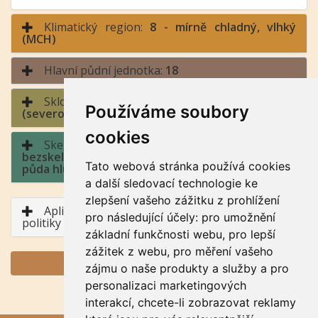
Klimatický region:
8 - mírně chladný, vlhký
(MCH)
Hlavní půdní jednotka:
18
Sklonitost a expozice:
5 - střední sklon / sever
Používáme soubory
(severozápad až severovýchod)
cookies
Skeletovitost a hloubka půdy:
1 -
bezskeletovitá, s příměsí, slabě skeletovitá /
Tato webová stránka používá cookies
půda hluboká, půda středně hluboká
a další sledovací technologie ke
zlepšení vašeho zážitku z prohlížení
Aplikace BPEJ v rámci Společné zemědělské
pro následující účely:
pro umožnění
politiky
základní funkčnosti webu
,
pro lepší
zážitek z webu
,
pro měření vašeho
GENERUJ PDF
zájmu o naše produkty a služby a pro
personalizaci marketingových
interakcí
,
chcete-li zobrazovat reklamy