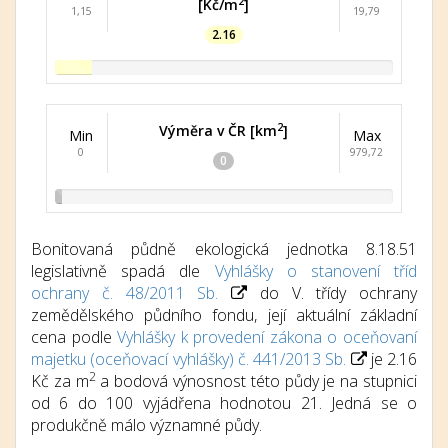
2
[Kč/m
]
1,15
19,79
2.16
2
Výměra v ČR [km
]
Min
Max
0
979,72
0
Bonitovaná půdně ekologická jednotka 8.18.51
legislativně spadá dle
Vyhlášky o stanovení tříd
ochrany č. 48/2011 Sb.
do V. třídy ochrany
zemědělského půdního fondu, její aktuální základní
cena podle
Vyhlášky k provedení zákona o oceňovaní
majetku (oceňovací vyhlášky) č. 441/2013 Sb.
je 2.16
2
Kč za m
a bodová výnosnost této půdy je na stupnici
od 6 do 100 vyjádřena hodnotou 21. Jedná se o
produkčně málo významné půdy.