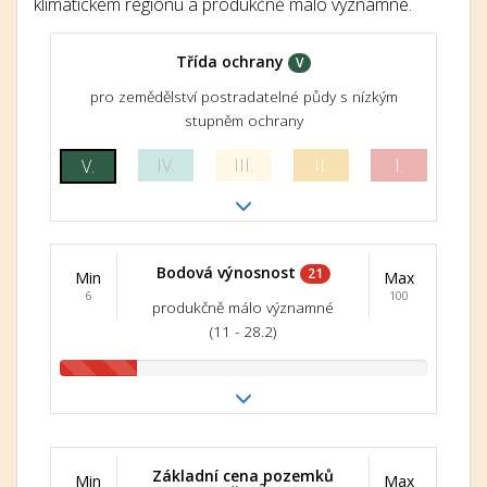
klimatickém regionu a produkčně málo významné.
Třída ochrany
V
pro zemědělství postradatelné půdy s nízkým
stupněm ochrany
IV.
III.
II.
I.
V.
Bodová výnosnost
21
Min
Max
6
100
produkčně málo významné
(11 - 28.2)
Základní cena pozemků
Min
Max