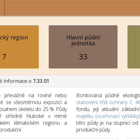
ický region
Hlavní půdní
jednotka
7
33
é informace o
7.33.01
 převážně na rovině nebo
Bonitovaná půdně ekologic
ně se všesměrnou expozicí a
stanovení tříd ochrany č. 4
bsahem skeletu do 25 %. Půdy
fondu, její aktuální zákla
ž středně hluboké v mírně
majetku (oceňovací vyhlášky
lhkém klimatickém regionu a
této půdy je na stupnici o
produkční.
produkční půdy.