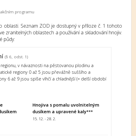
 a akčním programu
o oblasti. Seznam ZOD je dostupný v příloze č. 1 tohoto
e zranitelných oblastech a používání a skladování hnojiv.
é půdy:
ní
(§ 6, odst. 1)
regionu, v návaznosti na pěstovanou plodinu a
imatické regiony 0 až 5 jsou převážně suššího a
ony 6 až 9 jsou spíše vlhčí a chladnější (= delší období
le
Hnojiva s pomalu uvolnitelným
dusíkem
dusíkem a upravené kaly
***
15. 12. - 28. 2.