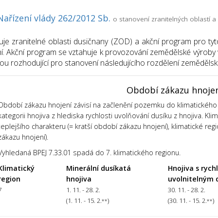
Nařízení vlády 262/2012 Sb.
o stanovení zranitelných oblastí
uje zranitelné oblasti dusičnany (ZOD) a akční program pro tyt
í. Akční program se vztahuje k provozování zemědělské výroby v
sou rozhodující pro stanovení následujícího rozdělení zemědělsk
Období zákazu hnoje
Období zákazu hnojení závisí na začlenění pozemku do klimatického 
kategorii hnojiva z hlediska rychlosti uvolňování dusíku z hnojiva. Kl
teplejšího charakteru (= kratší období zákazu hnojení), klimatické regi
zákazu hnojení).
Vyhledaná BPEJ 7.33.01 spadá do 7. klimatického regionu.
Klimatický
Minerální dusíkatá
Hnojiva s rych
region
hnojiva
uvolnitelným 
7
1. 11. - 28. 2.
30. 11. - 28. 2.
(1. 11. - 15. 2.
)
(30. 11. - 15. 2.
)
**
**