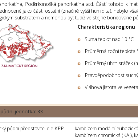
ahorkatina, Podkrkonošká pahorkatina atd. Části tohoto klim
ednocené jako části ostatní (značně vyšší humidita), nebylo však 
gickým substrátem a nemohou být tudíž ve stejné bonitované pů
Charakteristika regionu
Suma teplot nad 10 °C
Průměrná roční teplota 
Průměrný úhrn srážek (
Pravděpodobnost suchýc
Vláhová jistota ve veget
 půdní jednotka:
33
ký půdní představitel dle KPP
kambizem modální eubazická
kambizem chromická (KAj), ka