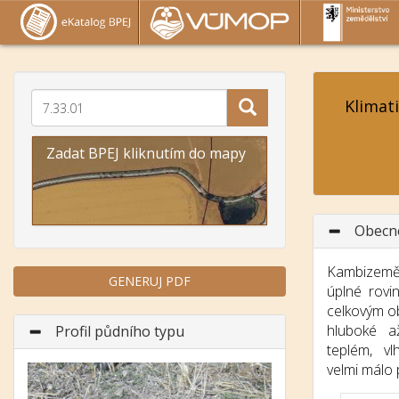
Klimat
Zadat BPEJ kliknutím do mapy
Obecn
Kambizemě
GENERUJ PDF
úplné rovi
celkovým o
hluboké a
Profil půdního typu
teplém, v
velmi málo 