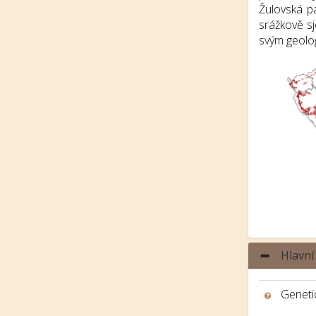
Žulovská p
srážkově sj
svým geolo
Hlavní
Genetic