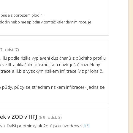
upňů a s porostem plodin.
 plodin nebo meziplodin v tomtéž kalendářním roce, je
7, odst. 7)
III.) podle rizika vyplavení dusičnanů z půdního profilu
e III. aplikačním pásmu jsou navíc ještě rozděleny
trace a III.b s vysokým rizikem infiltrace (viz příloha č.
né půdy, půdy se středním rizikem infiltrace) - jedná se
tek v ZOD v HPJ
(§ 9, odst. 3)
iva. Další podmínky uložení jsou uvedeny v
§ 9