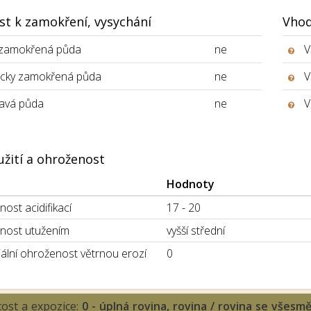
st k zamokření, vysychání
Vhod
 zamokřená půda
ne
V
icky zamokřená půda
ne
V
avá půda
ne
V
užití a ohroženost
Hodnoty
ost acidifikací
17 - 20
nost utužením
vyšší střední
ální ohroženost větrnou erozí
0
tost a expozice:
0 - úplná rovina, rovina / rovina se všesm