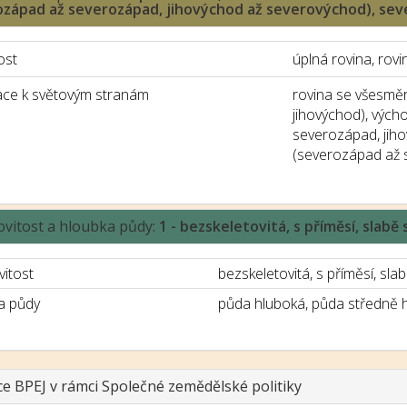
hozápad až severozápad, jihovýchod až severovýchod), se
ost
úplná rovina, rovi
ace k světovým stranám
rovina se všesměr
jihovýchod), vých
severozápad, jih
(severozápad až 
ovitost a hloubka půdy:
1 - bezskeletovitá, s příměsí, slab
vitost
bezskeletovitá, s příměsí, slab
a půdy
půda hluboká, půda středně 
ce BPEJ v rámci Společné zemědělské politiky