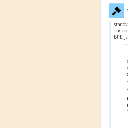
stanov
nařízen
BPEJ j