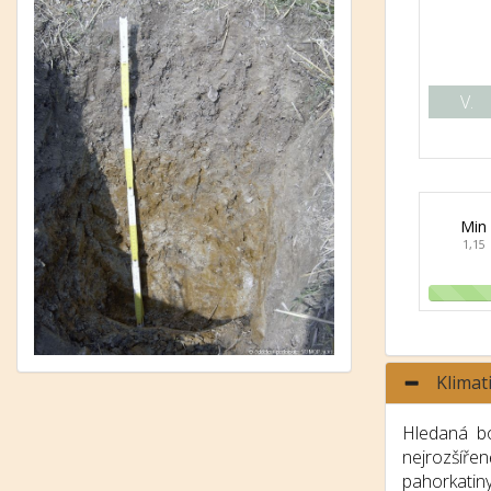
V.
Min
1,15
Klimat
Hledaná bo
nejrozšíře
pahorkatin