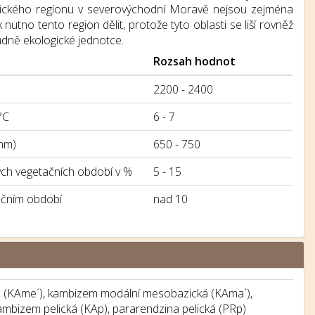
atického regionu v severovýchodní Moravě nejsou zejména
nutno tento region dělit, protože tyto oblasti se liší rovněž
dně ekologické jednotce.
Rozsah hodnot
2200 - 2400
°C
6 - 7
mm)
650 - 750
h vegetačních období v %
5 - 15
ačním období
nad 10
 (KAme´), kambizem modální mesobazická (KAma´),
mbizem pelická (KAp), pararendzina pelická (PRp)