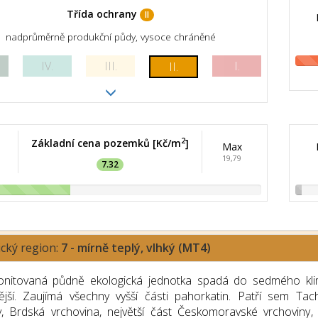
Třída ochrany
II
nadprůměrně produkční půdy, vysoce chráněné
IV.
III.
I.
II.
2
Základní cena pozemků [Kč/m
]
Max
19,79
7.32
ický region:
7 - mírně teplý, vlhký (MT4)
nitovaná půdně ekologická jednotka spadá do sedmého klimat
nější. Zaujímá všechny vyšší části pahorkatin. Patří sem T
y, Brdská vrchovina, největší část Českomoravské vrchoviny, 