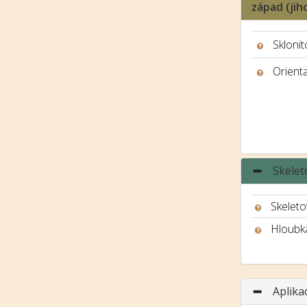
západ (ji
Sklonit
Orient
Skelet
Skeleto
Hloubk
Aplika