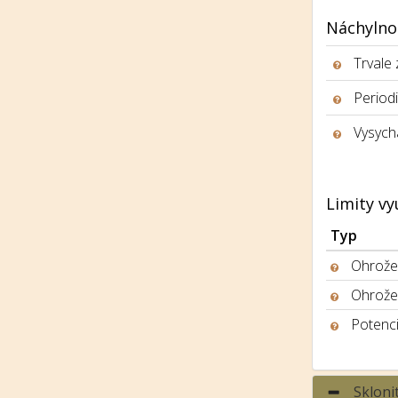
Náchylno
Trvale
Period
Vysych
Limity vy
Typ
Ohrožen
Ohrože
Potenci
Skloni