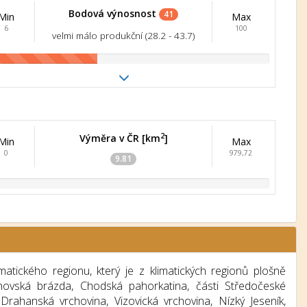
Bodová výnosnost
41
Min
Max
6
100
velmi málo produkční (28.2 - 43.7)
2
Výměra v ČR [km
]
Min
Max
0
979,72
9.81
ického regionu, který je z klimatických regionů plošně
achovská brázda, Chodská pahorkatina, části Středočeské
Drahanská vrchovina, Vizovická vrchovina, Nízký Jeseník,