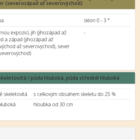
ver (severozápad až severovýchod)
na
sklon 0 - 3 °
nou expozicí, jih (jihozápad až
-
od a západ (jihozápad až
ovýchod až severovýchod), sever
severovýchod)
ě skeletovitá / půda hluboká, půda středně hluboká
ě skeletovitá
s celkovým obsahem skeletu do 25 %
hluboká
hloubka od 30 cm