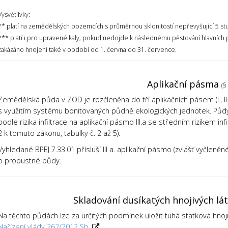
Vysvětlivky:
** platí na zemědělských pozemcích s průměrnou sklonitostí nepřevyšující 5 st
*** platí i pro upravené kaly; pokud nedojde k následnému pěstování hlavních
zakázáno hnojení také v období od 1. června do 31. července.
Aplikační pásma
(§ 
Zemědělská půda v ZOD je rozčleněna do tří aplikačních pásem (I., II., 
s využitím systému bonitovaných půdně ekologických jednotek. Půdy v
podle rizika infiltrace na aplikační pásmo III.a se středním rizikem infil
2 k tomuto zákonu, tabulky č. 2 až 5).
Vyhledané BPEJ 7.33.01 přísluší III a. aplikační pásmo (zvlášť vyčleně
o propustné půdy.
Skladování dusíkatých hnojivých lá
Na těchto půdách lze za určitých podmínek uložit tuhá statková hnoj
Nařízení vlády 262/2012 Sb.