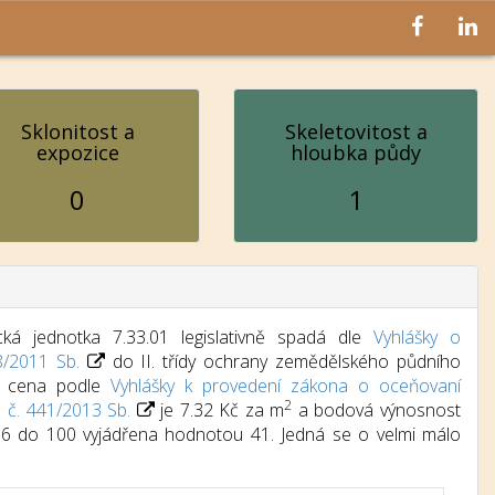
Sklonitost a
Skeletovitost a
expozice
hloubka půdy
0
1
ká jednotka 7.33.01 legislativně spadá dle
Vyhlášky o
8/2011 Sb.
do II. třídy ochrany zemědělského půdního
dní cena podle
Vyhlášky k provedení zákona o oceňovaní
2
) č. 441/2013 Sb.
je 7.32 Kč za m
a bodová výnosnost
d 6 do 100 vyjádřena hodnotou 41. Jedná se o velmi málo