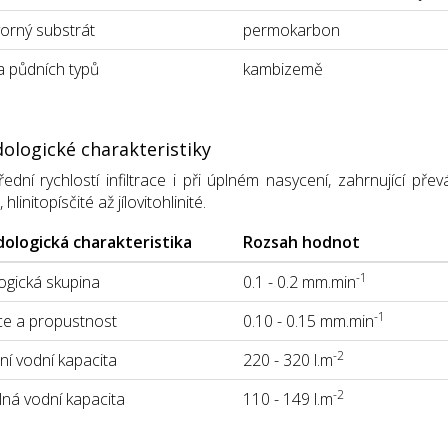
orný substrát
permokarbon
 půdních typů
kambizemě
ologické charakteristiky
ední rychlostí infiltrace i při úplném nasycení, zahrnující p
linitopísčité až jílovitohlinité.
ologická charakteristika
Rozsah hodnot
-1
gická skupina
0.1 - 0.2 mm.min
-1
ace a propustnost
0.10 - 0.15 mm.min
-2
í vodní kapacita
220 - 320 l.m
-2
lná vodní kapacita
110 - 149 l.m