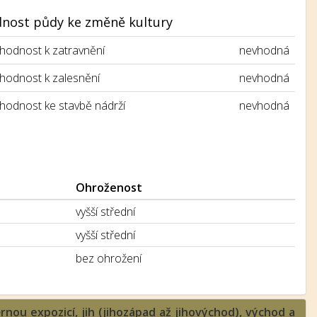
nost půdy ke změně kultury
hodnost k zatravnění
nevhodná
hodnost k zalesnění
nevhodná
hodnost ke stavbě nádrží
nevhodná
Ohroženost
vyšší střední
vyšší střední
bez ohrožení
ěrnou expozicí, jih (jihozápad až jihovýchod), východ a