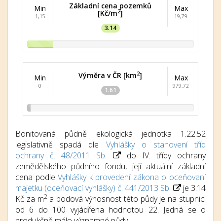
Základní cena pozemků
Min
Max
2
[Kč/m
]
1,15
19,79
3.14
2
Výměra v ČR [km
]
Min
Max
0
979,72
1.61
Bonitovaná půdně ekologická jednotka 1.22.52
legislativně spadá dle
Vyhlášky o stanovení tříd
ochrany č. 48/2011 Sb.
do IV. třídy ochrany
zemědělského půdního fondu, její aktuální základní
cena podle
Vyhlášky k provedení zákona o oceňovaní
majetku (oceňovací vyhlášky) č. 441/2013 Sb.
je 3.14
2
Kč za m
a bodová výnosnost této půdy je na stupnici
od 6 do 100 vyjádřena hodnotou 22. Jedná se o
produkčně málo významné půdy.