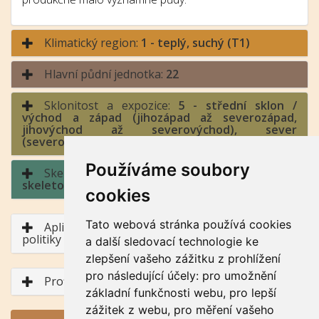
Klimatický region:
1 - teplý, suchý (T1)
Hlavní půdní jednotka:
22
Sklonitost a expozice:
5 - střední sklon /
východ a západ (jihozápad až severozápad,
jihovýchod až severovýchod), sever
(severozápad až severovýchod)
Používáme soubory
Skeletovitost a hloubka půdy:
2 - slabě
skeletovitá / půda hluboká
cookies
Tato webová stránka používá cookies
Aplikace BPEJ v rámci Společné zemědělské
politiky
a další sledovací technologie ke
zlepšení vašeho zážitku z prohlížení
pro následující účely:
pro umožnění
Profil půdního typu
základní funkčnosti webu
,
pro lepší
zážitek z webu
,
pro měření vašeho