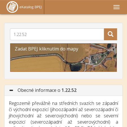
Zadat BPEJ kliknutím do mapy
Obecné informace o
1.22.52
Regozemě převážně na středních svazích se západní
či východní expozicí (jihoozápadní až severozápadní či
jihovýchodní až severovýchodní) nebo se severní
expozicí (severozápadní až severovýchodní) a