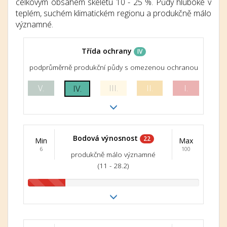
celkovým obsahem skeletu 10 - 25 %. Půdy hluboké v
teplém, suchém klimatickém regionu a produkčně málo
významné.
Třída ochrany
IV
podprůměrně produkční půdy s omezenou ochranou
V.
III.
II.
I.
IV.
Bodová výnosnost
22
Min
Max
6
100
produkčně málo významné
(11 - 28.2)