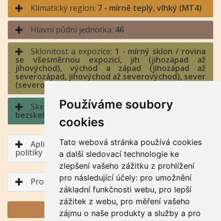
Klimatický region:
7 - mírně teplý, vlhký (MT4)
Hlavní půdní jednotka:
46
Sklonitost a expozice:
1 - mírný sklon / rovina
se všesměrnou expozicí, jih (jihozápad až
jihovýchod), východ a západ (jihozápad až
severozápad, jihovýchod až severovýchod), sever
(severozápad až severovýchod)
Používáme soubory
Skeletovitost a hloubka půdy:
0 -
bezskeletovitá, s příměsí / půda hluboká
cookies
Tato webová stránka používá cookies
Aplikace BPEJ v rámci Společné zemědělské
politiky
a další sledovací technologie ke
zlepšení vašeho zážitku z prohlížení
pro následující účely:
pro umožnění
Profil půdního typu
základní funkčnosti webu
,
pro lepší
zážitek z webu
,
pro měření vašeho
GENERUJ PDF
zájmu o naše produkty a služby a pro