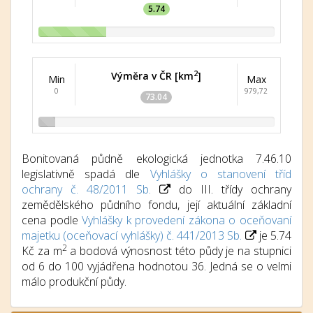
5.74
2
Výměra v ČR [km
]
Min
Max
0
979,72
73.04
Bonitovaná půdně ekologická jednotka 7.46.10
legislativně spadá dle
Vyhlášky o stanovení tříd
ochrany č. 48/2011 Sb.
do III. třídy ochrany
zemědělského půdního fondu, její aktuální základní
cena podle
Vyhlášky k provedení zákona o oceňovaní
majetku (oceňovací vyhlášky) č. 441/2013 Sb.
je 5.74
2
Kč za m
a bodová výnosnost této půdy je na stupnici
od 6 do 100 vyjádřena hodnotou 36. Jedná se o velmi
málo produkční půdy.