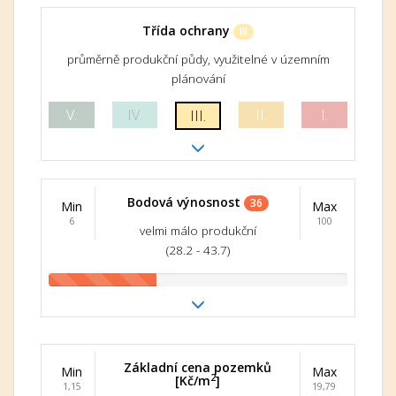
Třída ochrany
III
průměrně produkční půdy, využitelné v územním
plánování
V.
IV.
II.
I.
III.
Bodová výnosnost
36
Min
Max
6
100
velmi málo produkční
(28.2 - 43.7)
Základní cena pozemků
Min
Max
2
[Kč/m
]
1,15
19,79