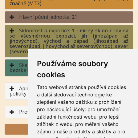
značně (MT3)
Hlavní půdní jednotka:
21
Sklonitost a expozice:
1 - mírný sklon / rovina
se všesměrnou expozicí, jih (jihozápad až
jihovýchod), východ a západ (jihozápad až
severozápad, jihovýchod až severovýchod), sever
(severozápad až severovýchod)
Používáme soubory
Skeletovitost a hloubka půdy:
0 -
bezskeletovitá, s příměsí / půda hluboká
cookies
Tato webová stránka používá cookies
Aplikace BPEJ v rámci Společné zemědělské
politiky
a další sledovací technologie ke
zlepšení vašeho zážitku z prohlížení
pro následující účely:
pro umožnění
Profil půdního typu
základní funkčnosti webu
,
pro lepší
zážitek z webu
,
pro měření vašeho
GENERUJ PDF
zájmu o naše produkty a služby a pro