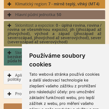
Klimatický region:
7 - mírně teplý, vlhký (MT4)
Hlavní půdní jednotka:
50
Sklonitost a expozice:
0 - úplná rovina, rovina /
rovina se všesměrnou expozicí, jih (jihozápad až
jihovýchod), východ a západ (jihozápad až
severozápad, jihovýchod až severovýchod), sever
(severozápad až severovýchod)
Skeletovitost a hloubka půdy:
1 -
Používáme soubory
bezskeletovitá, s příměsí, slabě skeletovitá /
půda hluboká, půda středně hluboká
cookies
Tato webová stránka používá cookies
Aplikace BPEJ v rámci Společné zemědělské
politiky
a další sledovací technologie ke
zlepšení vašeho zážitku z prohlížení
pro následující účely:
pro umožnění
Profil půdního typu
základní funkčnosti webu
,
pro lepší
zážitek z webu
,
pro měření vašeho
GENERUJ PDF