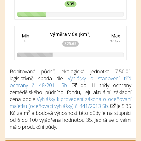
5.35
2
Výměra v ČR [km
]
Min
Max
0
979,72
325.65
Bonitovaná půdně ekologická jednotka 7.50.01
legislativně spadá dle
Vyhlášky o stanovení tříd
ochrany č. 48/2011 Sb.
do III. třídy ochrany
zemědělského půdního fondu, její aktuální základní
cena podle
Vyhlášky k provedení zákona o oceňovaní
majetku (oceňovací vyhlášky) č. 441/2013 Sb.
je 5.35
2
Kč za m
a bodová výnosnost této půdy je na stupnici
od 6 do 100 vyjádřena hodnotou 35. Jedná se o velmi
málo produkční půdy.