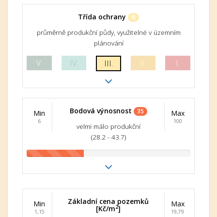
Třída ochrany
III
průměrně produkční půdy, využitelné v územním
plánování
V.
IV.
II.
I.
III.
Bodová výnosnost
35
Min
Max
6
100
velmi málo produkční
(28.2 - 43.7)
Základní cena pozemků
Min
Max
2
[Kč/m
]
1,15
19,79