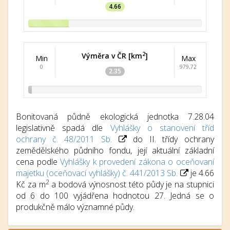
4.66
2
Výměra v ČR [km
]
Min
Max
0
979,72
2.35
Bonitovaná půdně ekologická jednotka 7.28.04
legislativně spadá dle
Vyhlášky o stanovení tříd
ochrany č. 48/2011 Sb.
do II. třídy ochrany
zemědělského půdního fondu, její aktuální základní
cena podle
Vyhlášky k provedení zákona o oceňovaní
majetku (oceňovací vyhlášky) č. 441/2013 Sb.
je 4.66
2
Kč za m
a bodová výnosnost této půdy je na stupnici
od 6 do 100 vyjádřena hodnotou 27. Jedná se o
produkčně málo významné půdy.