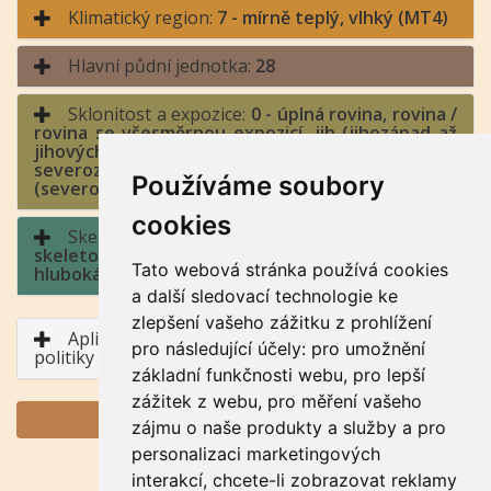
Klimatický region:
7 - mírně teplý, vlhký (MT4)
Hlavní půdní jednotka:
28
Sklonitost a expozice:
0 - úplná rovina, rovina /
rovina se všesměrnou expozicí, jih (jihozápad až
jihovýchod), východ a západ (jihozápad až
severozápad, jihovýchod až severovýchod), sever
Používáme soubory
(severozápad až severovýchod)
cookies
Skeletovitost a hloubka půdy:
4 - středně
skeletovitá / půda hluboká, půda středně
Tato webová stránka používá cookies
hluboká
a další sledovací technologie ke
zlepšení vašeho zážitku z prohlížení
Aplikace BPEJ v rámci Společné zemědělské
pro následující účely:
pro umožnění
politiky
základní funkčnosti webu
,
pro lepší
zážitek z webu
,
pro měření vašeho
GENERUJ PDF
zájmu o naše produkty a služby a pro
personalizaci marketingových
interakcí
,
chcete-li zobrazovat reklamy