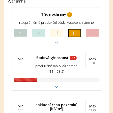
významné.
Třída ochrany
II
nadprůměrně produkční půdy, vysoce chráněné
V.
IV.
III.
I.
II.
Bodová výnosnost
27
Min
Max
6
100
produkčně málo významné
(11 - 28.2)
Základní cena pozemků
Min
Max
2
[Kč/m
]
1,15
19,79