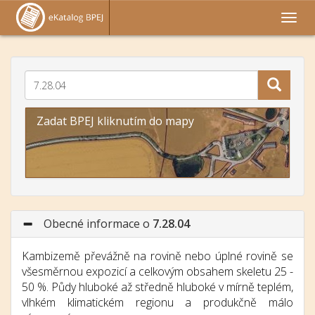
Zadat BPEJ kliknutím do mapy
Obecné informace o
7.28.04
Kambizemě převážně na rovině nebo úplné rovině se
všesměrnou expozicí a celkovým obsahem skeletu 25 -
50 %. Půdy hluboké až středně hluboké v mírně teplém,
vlhkém klimatickém regionu a produkčně málo