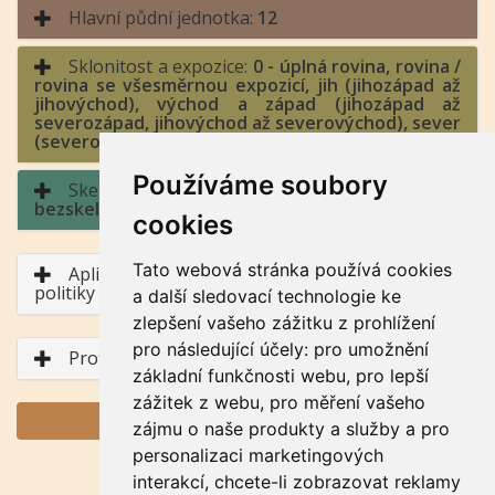
Hlavní půdní jednotka:
12
Sklonitost a expozice:
0 - úplná rovina, rovina /
rovina se všesměrnou expozicí, jih (jihozápad až
jihovýchod), východ a západ (jihozápad až
severozápad, jihovýchod až severovýchod), sever
(severozápad až severovýchod)
Používáme soubory
Skeletovitost a hloubka půdy:
0 -
bezskeletovitá, s příměsí / půda hluboká
cookies
Tato webová stránka používá cookies
Aplikace BPEJ v rámci Společné zemědělské
politiky
a další sledovací technologie ke
zlepšení vašeho zážitku z prohlížení
pro následující účely:
pro umožnění
Profil půdního typu
základní funkčnosti webu
,
pro lepší
zážitek z webu
,
pro měření vašeho
GENERUJ PDF
zájmu o naše produkty a služby a pro
personalizaci marketingových
interakcí
,
chcete-li zobrazovat reklamy