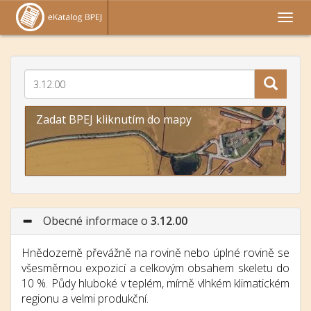
Zadat BPEJ kliknutím do mapy
Obecné informace o
3.12.00
Hnědozemě převážně na rovině nebo úplné rovině se
všesměrnou expozicí a celkovým obsahem skeletu do
10 %. Půdy hluboké v teplém, mírně vlhkém klimatickém
regionu a velmi produkční.