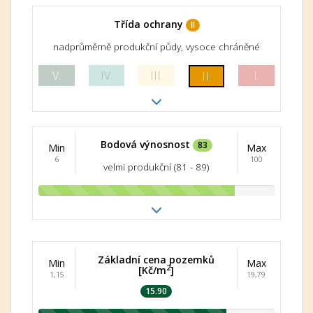
Třída ochrany
II
nadprůměrně produkční půdy, vysoce chráněné
V.
IV.
III.
I.
II.
Bodová výnosnost
83
Min
Max
6
100
velmi produkční (81 - 89)
Základní cena pozemků
Min
Max
2
[Kč/m
]
1,15
19,79
15.90