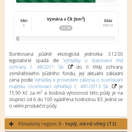
2
Výměra v ČR [km
]
Min
Max
0
979,72
31.58
Bonitovaná půdně ekologická jednotka 3.12.00
legislativně spadá dle
Vyhlášky o stanovení tříd
ochrany č. 48/2011 Sb.
do II. třídy ochrany
zemědělského půdního fondu, její aktuální základní
cena podle
Vyhlášky k provedení zákona o oceňovaní
majetku (oceňovací vyhlášky) č. 441/2013 Sb.
je
2
15.90 Kč za m
a bodová výnosnost této půdy je na
stupnici od 6 do 100 vyjádřena hodnotou 83. Jedná se
o velmi produkční půdy.
Klimatický region:
3 - teplý, mírně vlhký (T3)