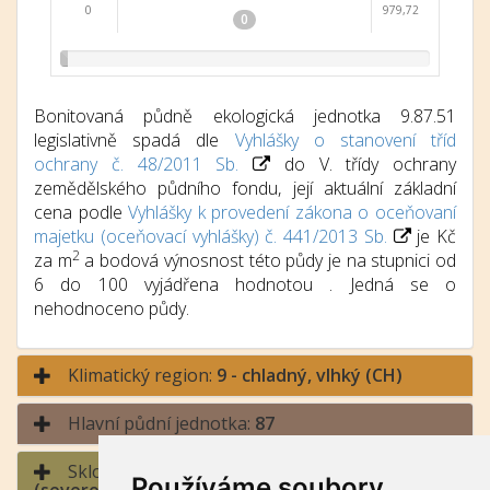
0
979,72
0
Bonitovaná půdně ekologická jednotka 9.87.51
legislativně spadá dle
Vyhlášky o stanovení tříd
ochrany č. 48/2011 Sb.
do V. třídy ochrany
zemědělského půdního fondu, její aktuální základní
cena podle
Vyhlášky k provedení zákona o oceňovaní
majetku (oceňovací vyhlášky) č. 441/2013 Sb.
je Kč
2
za m
a bodová výnosnost této půdy je na stupnici od
6 do 100 vyjádřena hodnotou . Jedná se o
nehodnoceno půdy.
Klimatický region:
9 - chladný, vlhký (CH)
Hlavní půdní jednotka:
87
Sklonitost a expozice:
5 - střední sklon / sever
Používáme soubory