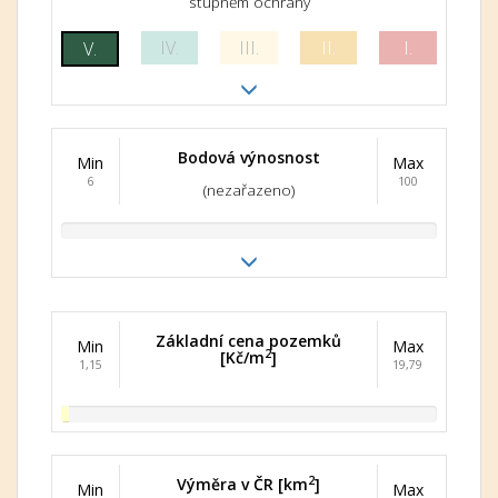
stupněm ochrany
IV.
III.
II.
I.
V.
Bodová výnosnost
Min
Max
6
100
(nezařazeno)
Základní cena pozemků
Min
Max
2
[Kč/m
]
1,15
19,79
2
Výměra v ČR [km
]
Min
Max