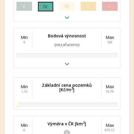
V.
III.
II.
I.
IV.
Bodová výnosnost
Min
Max
6
100
(nezařazeno)
Základní cena pozemků
Min
Max
2
[Kč/m
]
1,15
19,79
2
Výměra v ČR [km
]
Min
Max
0
979,72
0