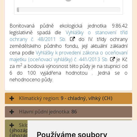
Bonitovaná půdně ekologická jednotka 9.86.42
legislativně spadá dle
Vyhlášky o stanovení tříd
ochrany č. 48/2011 Sb.
do IV. třídy ochrany
zemědělského půdního fondu, její aktuální základní
cena podle
Vyhlášky k provedení zákona o oceňovaní
majetku (oceňovací vyhlášky) č. 441/2013 Sb.
je Kč
2
za m
a bodová výnosnost této půdy je na stupnici od
6 do 100 vyjádřena hodnotou . Jedná se o
nehodnoceno půdy.
Klimatický region:
9 - chladný, vlhký (CH)
Hlavní půdní jednotka:
86
Sklonitost a expozice:
4 - střední sklon / jih
(jihozápad až jihovýchod), východ a západ
Používáme soubory
(jihozápad až severozápad, jihovýchod až