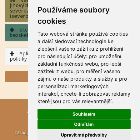
se všesměrnou expozicí, jih (jihozápad až
jihovýchod), východ a západ (jihozápad až
Používáme soubory
severozápad, jihovýchod až severovýchod), sever
(severozápad až severovýchod)
cookies
Skeletovitost a hloubka půdy:
0 -
Tato webová stránka používá cookies
bezskeletovitá, s příměsí / půda hluboká
a další sledovací technologie ke
zlepšení vašeho zážitku z prohlížení
Aplikace BPEJ v rámci Společné zemědělské
pro následující účely:
pro umožnění
politiky
základní funkčnosti webu
,
pro lepší
zážitek z webu
,
pro měření vašeho
GENERUJ PDF
zájmu o naše produkty a služby a pro
personalizaci marketingových
interakcí
,
chcete-li zobrazovat reklamy
které jsou pro vás relevantnější
.
eKatalog BPEJ
, © VÚMOP, v. v. i., 2024,
Souhlasím
Kontakt: geoportal[at]vumop.cz
Odmítám
|
Zásady ochrany osobních údajů
Aktualizujte nastavení
Upravit mé předvolby
cookies