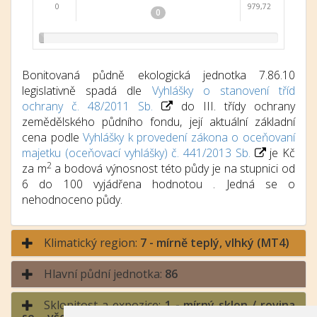
0
979,72
0
Bonitovaná půdně ekologická jednotka 7.86.10
legislativně spadá dle
Vyhlášky o stanovení tříd
ochrany č. 48/2011 Sb.
do III. třídy ochrany
zemědělského půdního fondu, její aktuální základní
cena podle
Vyhlášky k provedení zákona o oceňovaní
majetku (oceňovací vyhlášky) č. 441/2013 Sb.
je Kč
2
za m
a bodová výnosnost této půdy je na stupnici od
6 do 100 vyjádřena hodnotou . Jedná se o
nehodnoceno půdy.
Klimatický region:
7 - mírně teplý, vlhký (MT4)
Hlavní půdní jednotka:
86
Sklonitost a expozice:
1 - mírný sklon / rovina