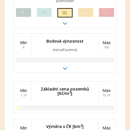
plánování
V.
IV.
II.
I.
III.
Bodová výnosnost
Min
Max
6
100
(nezařazeno)
Základní cena pozemků
Min
Max
2
[Kč/m
]
1,15
19,79
2
Výměra v ČR [km
]
Min
Max