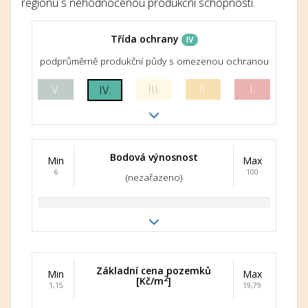
regionu s nehodnocenou produkční schopností.
Třída ochrany
IV
podprůměrně produkční půdy s omezenou ochranou
V.
III.
II.
I.
IV.
Bodová výnosnost
Min
Max
6
100
(nezařazeno)
Základní cena pozemků
Min
Max
2
[Kč/m
]
1,15
19,79