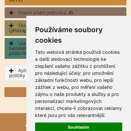
Hlavní půdní jednotka:
45
Sklonitost a expozice:
4 - střední sklon / jih
Používáme soubory
(jihozápad až jihovýchod)
cookies
Skeletovitost a hloubka půdy:
1 -
bezskeletovitá, s příměsí, slabě skeletovitá /
Tato webová stránka používá cookies
půda hluboká, půda středně hluboká
a další sledovací technologie ke
zlepšení vašeho zážitku z prohlížení
Aplikace BPEJ v rámci Společné zemědělské
pro následující účely:
pro umožnění
politiky
základní funkčnosti webu
,
pro lepší
zážitek z webu
,
pro měření vašeho
GENERUJ PDF
zájmu o naše produkty a služby a pro
personalizaci marketingových
interakcí
,
chcete-li zobrazovat reklamy
které jsou pro vás relevantnější
.
eKatalog BPEJ
, © VÚMOP, v. v. i., 2024,
Souhlasím