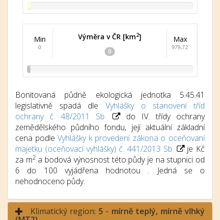
2
Výměra v ČR [km
]
Min
Max
0
979,72
0
Bonitovaná půdně ekologická jednotka 5.45.41
legislativně spadá dle
Vyhlášky o stanovení tříd
ochrany č. 48/2011 Sb.
do IV. třídy ochrany
zemědělského půdního fondu, její aktuální základní
cena podle
Vyhlášky k provedení zákona o oceňovaní
majetku (oceňovací vyhlášky) č. 441/2013 Sb.
je Kč
2
za m
a bodová výnosnost této půdy je na stupnici od
6 do 100 vyjádřena hodnotou . Jedná se o
nehodnoceno půdy.
Klimatický region:
5 - mírně teplý, mírně vlhký
(MT2)