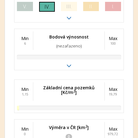
V.
III.
II.
I.
IV.
Bodová výnosnost
Min
Max
6
100
(nezařazeno)
Základní cena pozemků
Min
Max
2
[Kč/m
]
1,15
19,79
2
Výměra v ČR [km
]
Min
Max
0
979,72
0