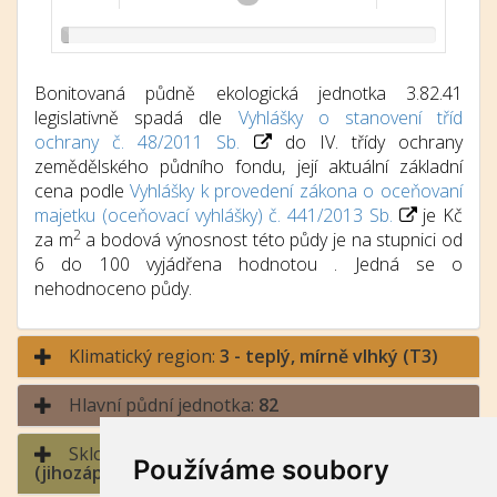
Bonitovaná půdně ekologická jednotka 3.82.41
legislativně spadá dle
Vyhlášky o stanovení tříd
ochrany č. 48/2011 Sb.
do IV. třídy ochrany
zemědělského půdního fondu, její aktuální základní
cena podle
Vyhlášky k provedení zákona o oceňovaní
majetku (oceňovací vyhlášky) č. 441/2013 Sb.
je Kč
2
za m
a bodová výnosnost této půdy je na stupnici od
6 do 100 vyjádřena hodnotou . Jedná se o
nehodnoceno půdy.
Klimatický region:
3 - teplý, mírně vlhký (T3)
Hlavní půdní jednotka:
82
Sklonitost a expozice:
4 - střední sklon / jih
Používáme soubory
(jihozápad až jihovýchod)