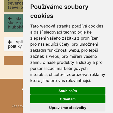
severozápad, jihovýchod až severovýchod), sever
Používáme soubory
(severozápad až severovýchod)
cookies
Skeletovitost a hloubka půdy:
4 - středně
skeletovitá / půda hluboká, půda středně
Tato webová stránka používá cookies
hluboká
a další sledovací technologie ke
zlepšení vašeho zážitku z prohlížení
Aplikace BPEJ v rámci Společné zemědělské
pro následující účely:
pro umožnění
politiky
základní funkčnosti webu
,
pro lepší
zážitek z webu
,
pro měření vašeho
GENERUJ PDF
zájmu o naše produkty a služby a pro
personalizaci marketingových
interakcí
,
chcete-li zobrazovat reklamy
které jsou pro vás relevantnější
.
eKatalog BPEJ
, © VÚMOP, v. v. i., 2024,
Souhlasím
Kontakt: geoportal[at]vumop.cz
Odmítám
|
Zásady ochrany osobních údajů
Aktualizujte nastavení
Upravit mé předvolby
cookies