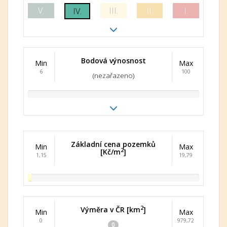
V.
III.
II.
I.
IV.
Bodová výnosnost
Min
Max
6
100
(nezařazeno)
Základní cena pozemků
Min
Max
2
[Kč/m
]
1,15
19,79
2
Výměra v ČR [km
]
Min
Max
0
979,72
0