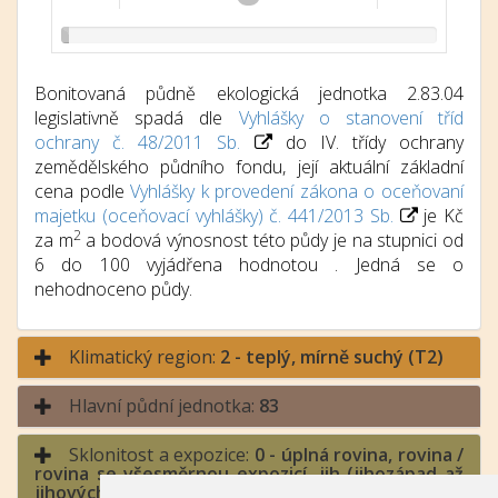
Bonitovaná půdně ekologická jednotka 2.83.04
legislativně spadá dle
Vyhlášky o stanovení tříd
ochrany č. 48/2011 Sb.
do IV. třídy ochrany
zemědělského půdního fondu, její aktuální základní
cena podle
Vyhlášky k provedení zákona o oceňovaní
majetku (oceňovací vyhlášky) č. 441/2013 Sb.
je Kč
2
za m
a bodová výnosnost této půdy je na stupnici od
6 do 100 vyjádřena hodnotou . Jedná se o
nehodnoceno půdy.
Klimatický region:
2 - teplý, mírně suchý (T2)
Hlavní půdní jednotka:
83
Sklonitost a expozice:
0 - úplná rovina, rovina /
rovina se všesměrnou expozicí, jih (jihozápad až
jihovýchod), východ a západ (jihozápad až