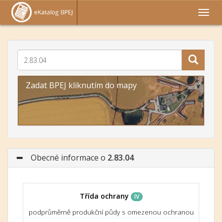
Zadat BPEJ kliknutím do mapy
Obecné informace o
2.83.04
Třída ochrany
IV
podprůměrně produkční půdy s omezenou ochranou